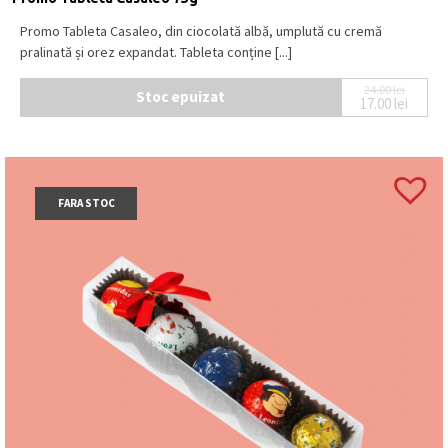
Promo Tableta Casaleo, din ciocolată albă, umplută cu cremă
pralinată și orez expandat. Tableta conține [...]
24.00
lei
Stoc epuizat
17.00
lei
Prețul ini
Prețul cur
FARA STOC