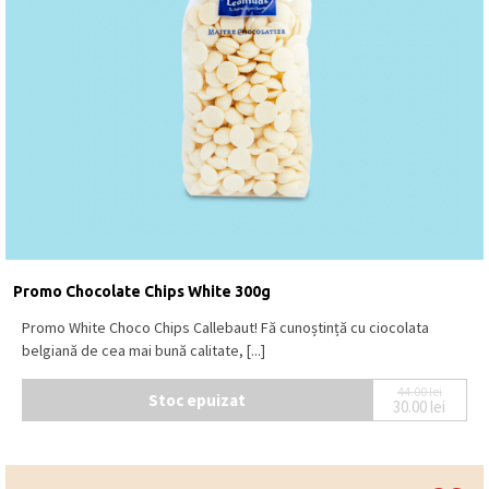
Promo Chocolate Chips White 300g
Promo White Choco Chips Callebaut! Fă cunoștință cu ciocolata
belgiană de cea mai bună calitate, [...]
44.00
lei
Stoc epuizat
30.00
lei
Prețul ini
Prețul cur