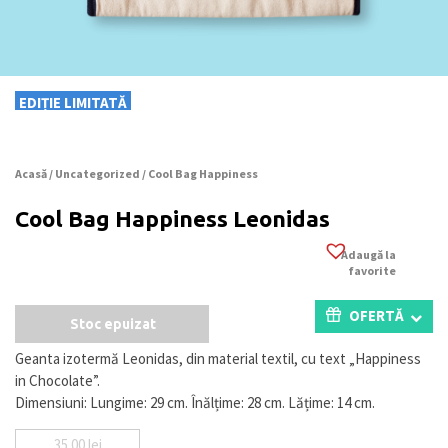
EDIȚIE LIMITATĂ
Acasă
/
Uncategorized
/ Cool Bag Happiness
Cool Bag Happiness Leonidas
Adaugă la
favorite
OFERTĂ
Stoc epuizat
Geanta izotermă Leonidas, din material textil, cu text „Happiness
in Chocolate”.
Dimensiuni: Lungime: 29 cm. Înălțime: 28 cm. Lățime: 14 cm.
35.00
lei