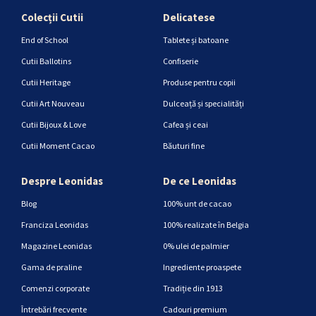
Colecții Cutii
Delicatese
End of School
Tablete și batoane
Cutii Ballotins
Confiserie
Cutii Heritage
Produse pentru copii
Cutii Art Nouveau
Dulceață și specialități
Cutii Bijoux & Love
Cafea și ceai
Cutii Moment Cacao
Băuturi fine
Despre Leonidas
De ce Leonidas
Blog
100% unt de cacao
Franciza Leonidas
100% realizate în Belgia
Magazine Leonidas
0% ulei de palmier
Gama de praline
Ingrediente proaspete
Comenzi corporate
Tradiție din 1913
Întrebări frecvente
Cadouri premium