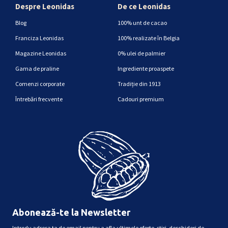
Despre Leonidas
De ce Leonidas
Blog
100% unt de cacao
Franciza Leonidas
100% realizate în Belgia
Magazine Leonidas
0% ulei de palmier
Gama de praline
Ingrediente proaspete
Comenzi corporate
Tradiție din 1913
Întrebări frecvente
Cadouri premium
Abonează-te la Newsletter
Introdu adresa ta de email pentru a afla ultimele oferte, știri, deschideri de