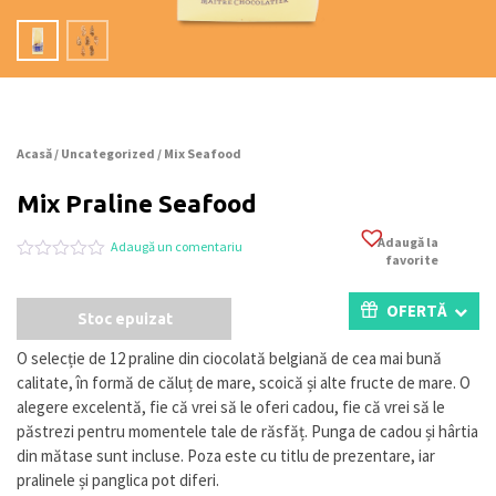
Acasă
/
Uncategorized
/ Mix Seafood
Mix Praline Seafood
Adaugă la
Adaugă un comentariu
favorite
Evaluat
0
la
0
OFERTĂ
Stoc epuizat
din
5
pe
O selecție de 12 praline din ciocolată belgiană de cea mai bună
baza
calitate, în formă de căluț de mare, scoică și alte fructe de mare. O
a
evaluări
alegere excelentă, fie că vrei să le oferi cadou, fie că vrei să le
de
păstrezi pentru momentele tale de răsfăț. Punga de cadou și hârtia
la
din mătase sunt incluse. Poza este cu titlu de prezentare, iar
clienți
pralinele și panglica pot diferi.