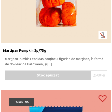
Martipan Pumpkin 3p/75g
Marțipan Pumkin Leonidas conține 3 figurine de marțipan, în formă
de dovleac de Halloween, și [...]
Stoc epuizat
26.00
lei
FARA STOC