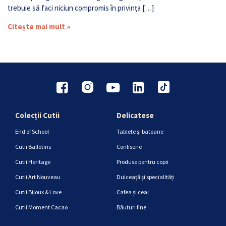
trebuie să faci niciun compromis în privința […]
Citește mai mult »
Colecții Cutii
Delicatese
End of School
Tablete și batoane
Cutii Ballotins
Confiserie
Cutii Heritage
Produse pentru copii
Cutii Art Nouveau
Dulceață și specialități
Cutii Bijoux & Love
Cafea și ceai
Cutii Moment Cacao
Băuturi fine