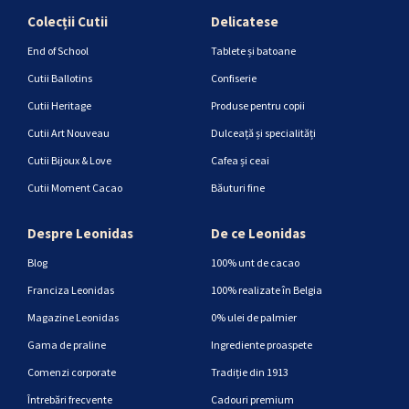
Colecții Cutii
Delicatese
End of School
Tablete și batoane
Cutii Ballotins
Confiserie
Cutii Heritage
Produse pentru copii
Cutii Art Nouveau
Dulceață și specialități
Cutii Bijoux & Love
Cafea și ceai
Cutii Moment Cacao
Băuturi fine
Despre Leonidas
De ce Leonidas
Blog
100% unt de cacao
Franciza Leonidas
100% realizate în Belgia
Magazine Leonidas
0% ulei de palmier
Gama de praline
Ingrediente proaspete
Comenzi corporate
Tradiție din 1913
Întrebări frecvente
Cadouri premium