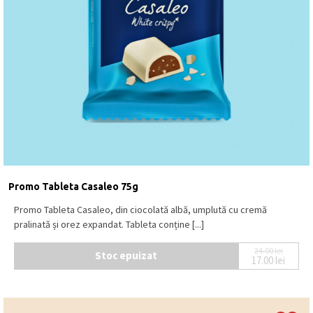
ciocolată albă.
Se păstrează la loc uscat și răcoros, la o
temperatură între 15⁰C – 18⁰C.
Produs în Belgia
.
Promo Tableta Casaleo 75g
Promo Tableta Casaleo, din ciocolată albă, umplută cu cremă
pralinată și orez expandat. Tableta conține [...]
24.00
lei
Stoc epuizat
17.00
lei
Prețul ini
Prețul cur