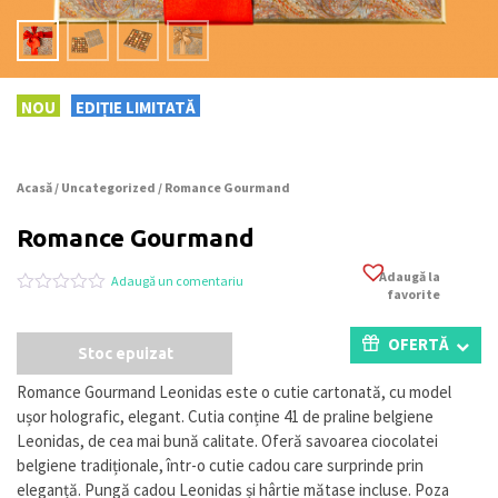
NOU
EDIȚIE LIMITATĂ
Acasă
/
Uncategorized
/ Romance Gourmand
Romance Gourmand
Adaugă la
Adaugă un comentariu
favorite
Evaluat
0
la
0
OFERTĂ
Stoc epuizat
din
5
pe
Romance Gourmand Leonidas este o cutie cartonată, cu model
baza
ușor holografic, elegant. Cutia conține 41 de praline belgiene
a
evaluări
Leonidas, de cea mai bună calitate. Oferă savoarea ciocolatei
de
belgiene tradiționale, într-o cutie cadou care surprinde prin
la
eleganță. Pungă cadou Leonidas și hârtie mătase incluse. Poza
clienți