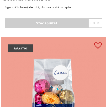
Figurină în formă de oiță, din ciocolată cu lapte.
Stoc epuizat
0.00
lei
FARA STOC