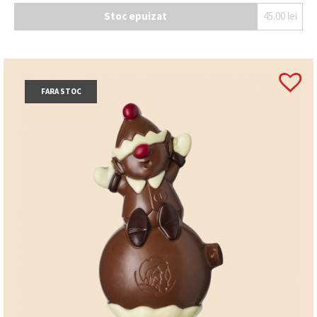
Stoc epuizat
45.00
lei
FARA STOC