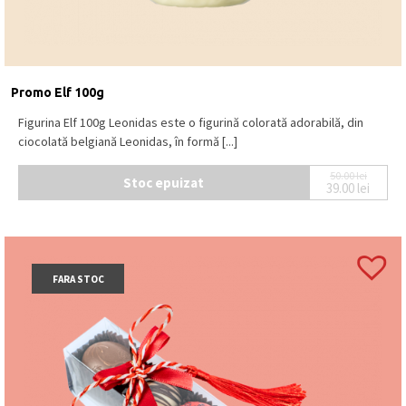
Promo Elf 100g
Figurina Elf 100g Leonidas este o figurină colorată adorabilă, din
ciocolată belgiană Leonidas, în formă [...]
50.00
lei
Stoc epuizat
39.00
lei
Prețul ini
Prețul cur
FARA STOC