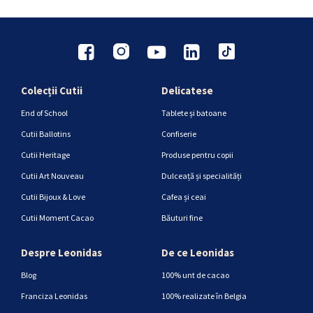
Colecții Cutii
Delicatese
End of School
Tablete și batoane
Cutii Ballotins
Confiserie
Cutii Heritage
Produse pentru copii
Cutii Art Nouveau
Dulceață și specialități
Cutii Bijoux & Love
Cafea și ceai
Cutii Moment Cacao
Băuturi fine
Despre Leonidas
De ce Leonidas
Blog
100% unt de cacao
Franciza Leonidas
100% realizate în Belgia