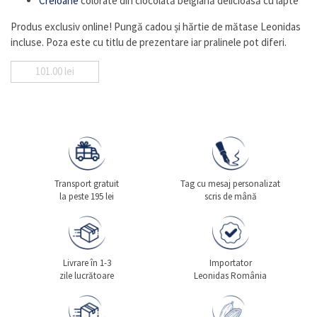
Creioane
colorate din ciocolată belgiană delicioasă cu lapte
Produs exclusiv online! Pungă cadou și hărtie de mătase Leonidas
incluse. Poza este cu titlu de prezentare iar pralinele pot diferi.
101.00
lei
Transport gratuit
Tag cu mesaj personalizat
la peste 195 lei
scris de mână
Livrare în 1-3
Importator
zile lucrătoare
Leonidas România