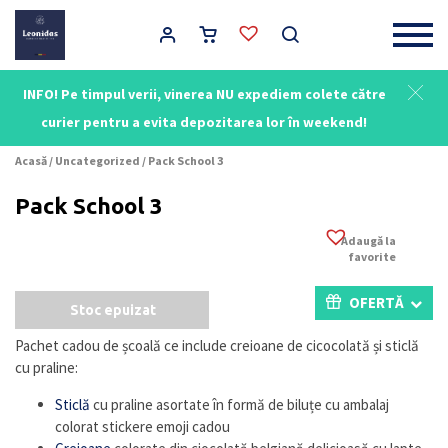
Main Navigation
INFO! Pe timpul verii, vinerea NU expediem colete către
curier pentru a evita depozitarea lor în weekend!
Acasă
/
Uncategorized
/ Pack School 3
Pack School 3
Adaugă la
favorite
OFERTĂ
Stoc epuizat
Pachet cadou de școală ce include creioane de cicocolată și sticlă
cu praline:
Sticlă
cu praline asortate în formă de biluțe cu ambalaj
colorat stickere emoji cadou