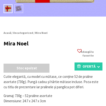
Acasă
/
Uncategorized
/ Mira Noel
Mira Noel
Adaugă la
favorite
OFERTĂ
Stoc epuizat
Cutie elegantă, cu model cu mătase, ce conține 52 de praline
asortate (730g). Pungă cadou și hârtie mătase incluse. Poza este
cu titlu de prezentare iar pralinele și panglica pot diferi.
Gramaj: 730g – 52 praline asortate
Dimensiune: 24.7 x 24.7 x 3cm