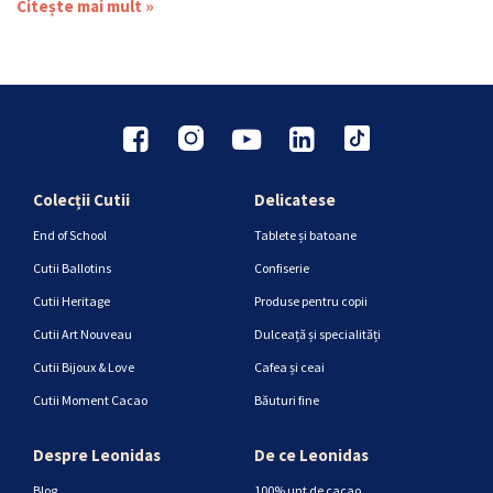
Citește mai mult »
Colecții Cutii
Delicatese
End of School
Tablete și batoane
Cutii Ballotins
Confiserie
Cutii Heritage
Produse pentru copii
Cutii Art Nouveau
Dulceață și specialități
Cutii Bijoux & Love
Cafea și ceai
Cutii Moment Cacao
Băuturi fine
Despre Leonidas
De ce Leonidas
Blog
100% unt de cacao