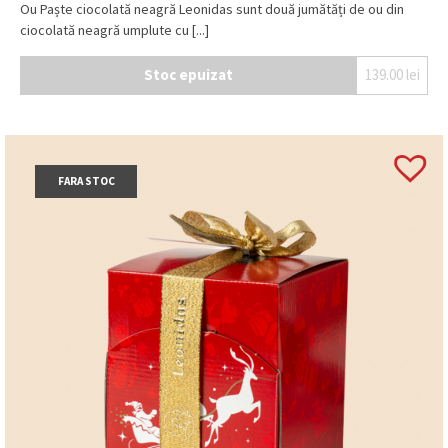
Ou Paște ciocolată neagră Leonidas sunt două jumătăți de ou din
ciocolată neagră umplute cu [...]
Stoc epuizat
139.00
lei
FARA STOC