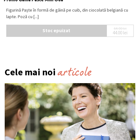
Figurină Paște în formă de găină pe cuib, din ciocolată belgiană cu
lapte. Poză cu [...]
64.00
lei
Stoc epuizat
44.00
lei
Prețul ini
Prețul cur
articole
Cele mai noi