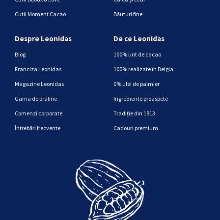
Cutii Moment Cacao
Băuturi fine
Despre Leonidas
De ce Leonidas
Blog
100% unt de cacao
Franciza Leonidas
100% realizate în Belgia
Magazine Leonidas
0% ulei de palmier
Gama de praline
Ingrediente proaspete
Comenzi corporate
Tradiție din 1913
Întrebări frecvente
Cadouri premium