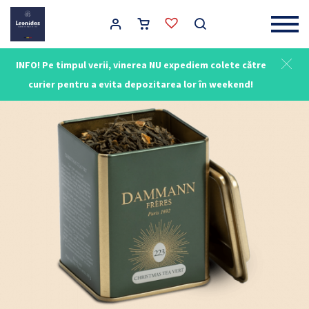
Main Navigation
INFO! Pe timpul verii, vinerea NU expediem colete către
curier pentru a evita depozitarea lor în weekend!