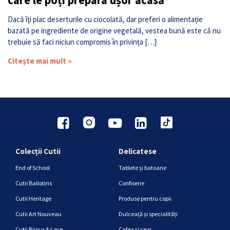
care le poți prepara ușor acasă
Dacă îți plac deserturile cu ciocolată, dar preferi o alimentație
bazată pe ingrediente de origine vegetală, vestea bună este că nu
trebuie să faci niciun compromis în privința […]
Citește mai mult »
Colecții Cutii
Delicatese
End of School
Tablete și batoane
Cutii Ballotins
Confiserie
Cutii Heritage
Produse pentru copii
Cutii Art Nouveau
Dulceață și specialități
Cutii Bijoux & Love
Cafea și ceai