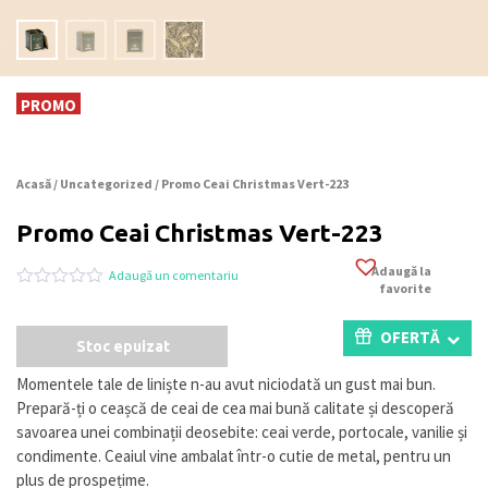
PROMO
Acasă
/
Uncategorized
/ Promo Ceai Christmas Vert-223
Promo Ceai Christmas Vert-223
Adaugă la
Adaugă un comentariu
favorite
Evaluat
0
la
0
OFERTĂ
Stoc epuizat
din
5
pe
Momentele tale de liniște n-au avut niciodată un gust mai bun.
baza
Prepară-ți o ceașcă de ceai de cea mai bună calitate și descoperă
a
evaluări
savoarea unei combinații deosebite: ceai verde, portocale, vanilie și
de
condimente. Ceaiul vine ambalat într-o cutie de metal, pentru un
la
plus de prospețime.
clienți