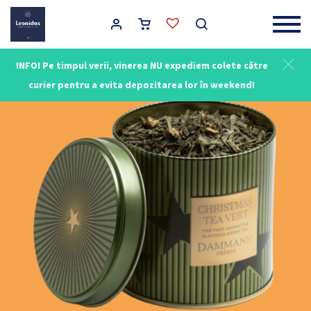
Main Navigation
INFO! Pe timpul verii, vinerea NU expediem colete către
curier pentru a evita depozitarea lor în weekend!