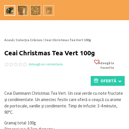
Acasă
/
Colecția Crăciun
/ Ceai Christmas Tea Vert 100g
Ceai Christmas Tea Vert 100g
Adaugă la
Adaugă un comentariu
favorite
Evaluat
0
la
0
OFERTĂ
din
5
pe
Ceai Dammann Christmas Tea Vert. Un ceai verde cu note fructate
baza
și condimentate. Un amestec festiv care oferă o ceașcă cu arome
a
evaluări
de portocale, vanilie și condimente. Timp de infuzie: 3-4 minute,
de
90°C.
la
clienți
Gramaj total: 100g