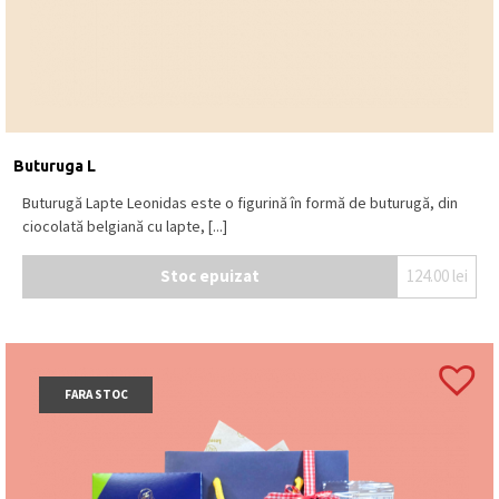
Buturuga L
Buturugă Lapte Leonidas este o figurină în formă de buturugă, din
ciocolată belgiană cu lapte, [...]
Stoc epuizat
124.00
lei
FARA STOC