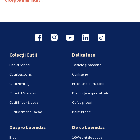
Colecții Cutii
Delicatese
End of School
Tablete și batoane
Cutii Ballotins
Confiserie
Cutii Heritage
Produse pentru copii
Cutii Art Nouveau
Dulceață și specialități
Cutii Bijoux & Love
Cafea și ceai
Cutii Moment Cacao
Băuturi fine
Despre Leonidas
De ce Leonidas
Blog
100% unt de cacao