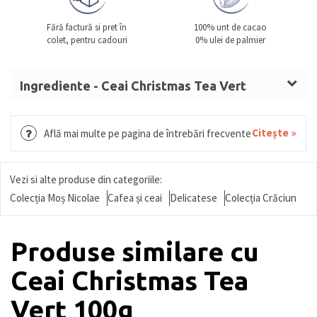
Fără factură si pret în
100% unt de cacao
colet, pentru cadouri
0% ulei de palmier
Ingrediente - Ceai Christmas Tea Vert
100g
Ceai verde (Camellia sinensis), bucăți de mere,
Citește »
Află mai multe pe pagina de întrebări frecvente
arome (scorțișoară, vanilie, măr, migdale amare) și
uleiuri esențiale (portocală roșie, ghimbir), coajă de
Vezi si alte produse din categoriile:
portocală
Colecția Moș Nicolae
Cafea și ceai
Delicatese
Colecția Crăciun
Produse similare cu
Ceai Christmas Tea
Vert 100g