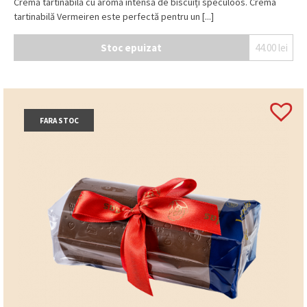
Cremă tartinabilă cu aromă intensă de biscuiți speculoos. Crema
tartinabilă Vermeiren este perfectă pentru un [...]
Stoc epuizat
44.00
lei
FARA STOC