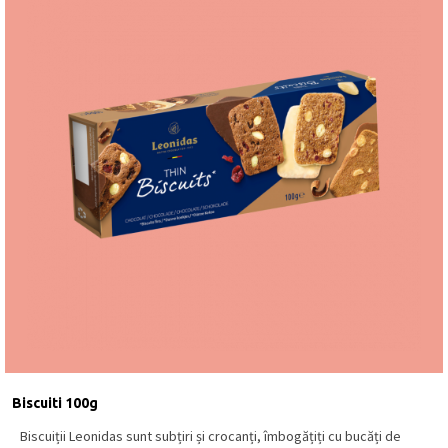
Biscuiti 100g
Biscuiții Leonidas sunt subțiri și crocanți, îmbogățiți cu bucăți de