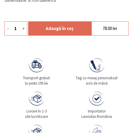
Dimensiune: 8.7cm diametru
-
+
Adaugă în coș
78.00
lei
Cantitate Ceai Christmas Tea Vert 100g
Transport gratuit
Tag cu mesaj personalizat
la peste 195 lei
scris de mână
Livrare în 1-3
Importator
zile lucrătoare
Leonidas România