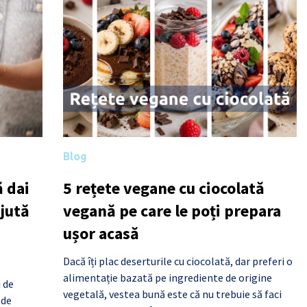
Blog
 dai
5 rețete vegane cu ciocolată
ajută
vegană pe care le poți prepara
ușor acasă
Dacă îți plac deserturile cu ciocolată, dar preferi o
alimentație bazată pe ingrediente de origine
i de
vegetală, vestea bună este că nu trebuie să faci
 de