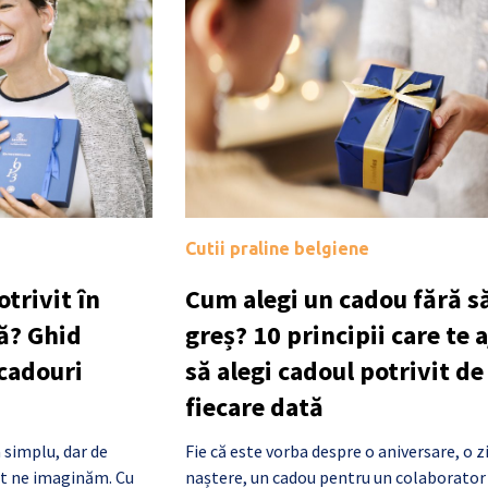
Cutii praline belgiene
trivit în
Cum alegi un cadou fără să
ă? Ghid
greș? 10 principii care te 
 cadouri
să alegi cadoul potrivit de
fiecare dată
 simplu, dar de
Fie că este vorba despre o aniversare, o z
cât ne imaginăm. Cu
naștere, un cadou pentru un colaborator