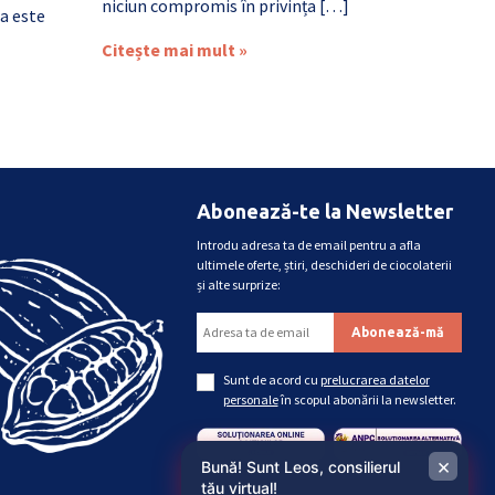
niciun compromis în privința […]
a este
Citește mai mult »
Abonează-te la Newsletter
Introdu adresa ta de email pentru a afla
ultimele oferte, știri, deschideri de ciocolaterii
și alte surprize:
Sunt de acord cu
prelucrarea datelor
personale
în scopul abonării la newsletter.
×
Bună! Sunt Leos, consilierul
tău virtual!