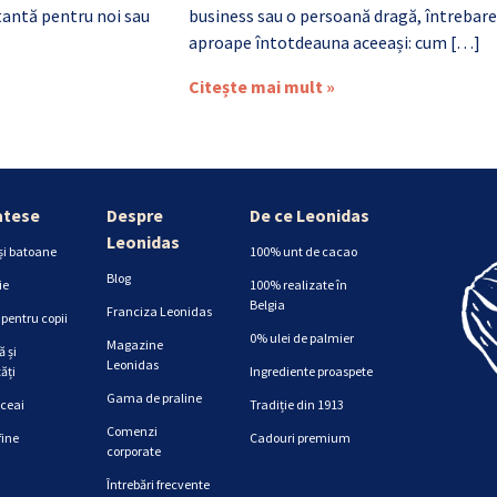
antă pentru noi sau
business sau o persoană dragă, întrebare
aproape întotdeauna aceeași: cum […]
Citește mai mult »
atese
Despre
De ce Leonidas
Leonidas
și batoane
100% unt de cacao
Blog
ie
100% realizate în
Belgia
Franciza Leonidas
pentru copii
0% ulei de palmier
Magazine
 și
Leonidas
ăți
Ingrediente proaspete
Gama de praline
 ceai
Tradiție din 1913
Comenzi
fine
Cadouri premium
corporate
Întrebări frecvente