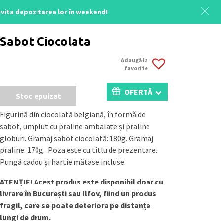
 evita depozitarea lor în weekend!
Acasă
/
Uncategorized
/ Sabot Noel
Sabot Ciocolata
Adaugă la
favorite
OFERTĂ
Stoc epuizat
Figurină din ciocolată belgiană, în formă de
sabot, umplut cu praline ambalate și praline
globuri. Gramaj sabot ciocolată: 180g. Gramaj
praline: 170g. Poza este cu titlu de prezentare.
Pungă cadou și hartie mătase incluse.
ATENȚIE! Acest produs este disponibil doar cu
livrare în București sau Ilfov, fiind un produs
fragil, care se poate deteriora pe distanțe
lungi de drum.