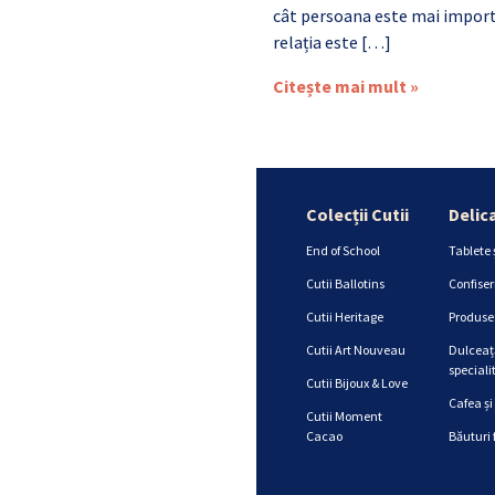
cât persoana este mai import
relația este […]
Citește mai mult »
Colecții Cutii
Delic
End of School
Tablete 
Cutii Ballotins
Confiser
Cutii Heritage
Produse 
Cutii Art Nouveau
Dulceață
specialit
Cutii Bijoux & Love
Cafea și
Cutii Moment
Cacao
Băuturi 