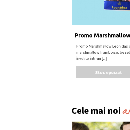
ciocolata neagra (min. 7
cacao), ciocolata alba.
Se pastreaza la loc uscat
18⁰C.
Produs in Belgia
.
Promo Marshmallow
Promo Marshmallow Leonidas c
marshmallow framboise: bezele
învelite într-un [...]
Stoc epuizat
a
Cele mai noi