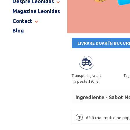
Despre Leonidas
END OF SCHOOL
Magazine Leonidas
POVESTEA LEONIDAS
FRANCIZA LEONIDAS
Contact
GAMA DE PRALINE
Blog
MAGAZINE LEONIDAS
CATALOG PAȘTE 2026
COMENZI CORPORATE
LIVRARE DOAR ÎN BUCURE
ÎNTREBĂRI FRECVENTE
Transport gratuit
Tag
la peste 195 lei
Ingrediente - Sabot N
Zahar, masa de cacao, un
padure
,
smantana
, sir
Află mai multe pe pagi
(lapte),
migdale
,
unt
an