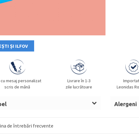
ȘTI ȘI ILFOV
 cu mesaj personalizat
Livrare în 1-3
Importa
scris de mână
zile lucrătoare
Leonidas R
oel
Alergeni
t de cacao,
lapte
praf integral,
alune de
Lapte, alu
op de glucoza,
unt
migdale, so
na de întrebări frecvente
hidru,
lapte
condensat indulcit, nuca de