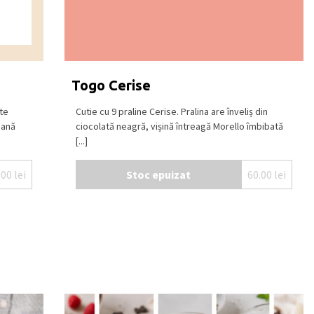
Togo Cerise
te
Cutie cu 9 praline Cerise. Pralina are înveliș din
iană
ciocolată neagră, vișină întreagă Morello îmbibată
[...]
.00
lei
Stoc epuizat
60.00
lei