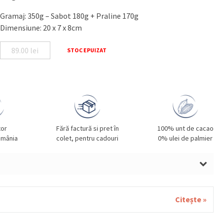
Gramaj: 350g – Sabot 180g + Praline 170g
Dimensiune: 20 x 7 x 8cm
89.00
lei
STOC EPUIZAT
tor
Fără factură si pret în
100% unt de cacao
omânia
colet, pentru cadouri
0% ulei de palmier
ne de padure, smantana, unt, migdale, grau, gluten, oua,
ia, fistic, susan.
Citește »