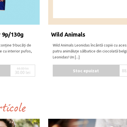
2% cacao), ciocolata cu
lapte
(min. 30%
 si racoros, la o temperatura intre 15⁰C –
 9p/130g
Wild Animals
onține 9 bucăți de
Wild Animals Leonidas încântă copiii cu aces
 cu interior pufos,
patru animăluțe sălbatice din ciocolată belg
Leonidas! Un [...]
44.00
lei
Stoc epuizat
88
30.00
lei
Prețul inițial a fost: 44.00 lei.
Prețul curent este: 30.00 lei.
rticole