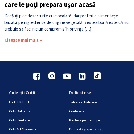
care le poți prepara ușor acasă
Dacă îți plac deserturile cu ciocolată, dar preferi o alimentație
bazată pe ingrediente de origine vegetală, vestea bună este că nu
trebuie să faci niciun compromis în privința […]
Citește mai mult »
Colecții Cutii
Delicatese
End of School
Tablete și batoane
Cutii Ballotins
Confiserie
Cutii Heritage
Produse pentru copii
Cutii Art Nouveau
Dulceață și specialități