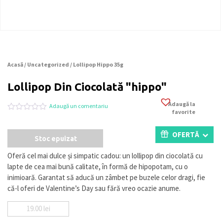
Acasă
/
Uncategorized
/ Lollipop Hippo 35g
Lollipop Din Ciocolată "hippo"
Adaugă la
Adaugă un comentariu
favorite
Evaluat
0
la
0
OFERTĂ
Stoc epuizat
din
5
pe
Oferă cel mai dulce și simpatic cadou: un lollipop din ciocolată cu
baza
lapte de cea mai bună calitate, în formă de hipopotam, cu o
a
evaluări
inimioară. Garantat să aducă un zâmbet pe buzele celor dragi, fie
de
că-l oferi de Valentine’s Day sau fără vreo ocazie anume.
la
clienți
19.00
lei