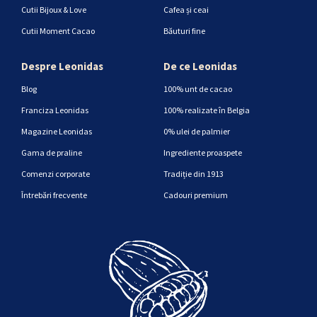
Cutii Bijoux & Love
Cafea și ceai
Cutii Moment Cacao
Băuturi fine
Despre Leonidas
De ce Leonidas
Blog
100% unt de cacao
Franciza Leonidas
100% realizate în Belgia
Magazine Leonidas
0% ulei de palmier
Gama de praline
Ingrediente proaspete
Comenzi corporate
Tradiție din 1913
Întrebări frecvente
Cadouri premium