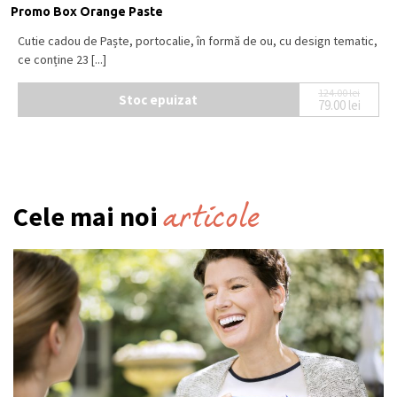
Promo Box Orange Paste
Cutie cadou de Paște, portocalie, în formă de ou, cu design tematic,
ce conține 23 [...]
124.00
lei
Stoc epuizat
79.00
lei
Prețul iniț
Prețul cur
articole
Cele mai noi