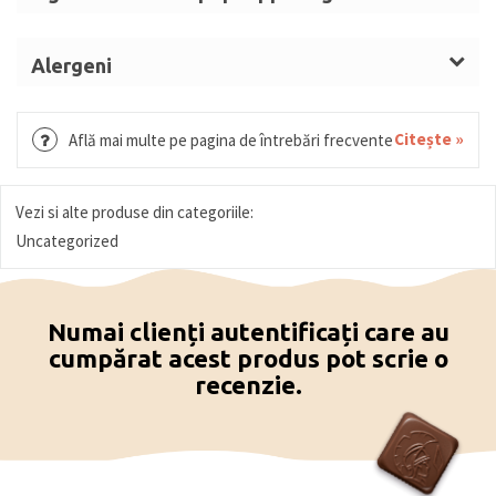
Zahar, unt de cacao,
lapte
praf integral,
lapte
praf
degresat, masa de cacao, emulsifiant: lecitina de
Alergeni
soia
, arome, coloranti: curcuma, carmin, annatto.
Lapte, soia.
Se pastreaza la loc uscat si racoros, la o
Citește »
Află mai multe pe pagina de întrebări frecvente
temperatura intre 15⁰C – 18⁰C.
Produs in Belgia
.
Vezi si alte produse din categoriile:
Uncategorized
Numai clienți autentificați care au
cumpărat acest produs pot scrie o
recenzie.