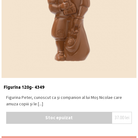
Figurina 120g- 4349
Figurina Peter, cunoscut ca și companion al lui Moș Nicolae care
amuza copiii și le [...]
Stoc epuizat
37.00
lei