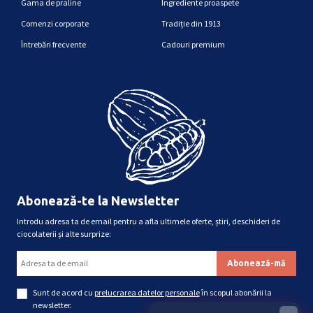
Gama de praline
Ingrediente proaspete
Comenzi corporate
Tradiție din 1913
Întrebări frecvente
Cadouri premium
Abonează-te la Newsletter
Introdu adresa ta de email pentru a afla ultimele oferte, știri, deschideri de
ciocolaterii și alte surprize:
Sunt de acord cu
prelucrarea datelor personale
în scopul abonării la
newsletter.