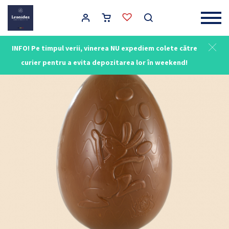
Main Navigation
INFO! Pe timpul verii, vinerea NU expediem colete către
curier pentru a evita depozitarea lor în weekend!