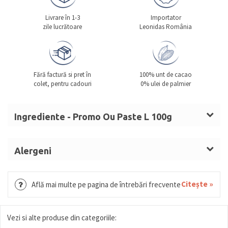
Livrare în 1-3
Importator
zile lucrătoare
Leonidas România
Fără factură si pret în
100% unt de cacao
colet, pentru cadouri
0% ulei de palmier
Ingrediente - Promo Ou Paste L 100g
Zahăr,
LAPTE
praf integral, unt de cacao, masă de
cacao, emulgator (lecitină de
SOIA
), arome
Alergeni
LAPTE, SOIA
Citește »
Află mai multe pe pagina de întrebări frecvente
Vezi si alte produse din categoriile: