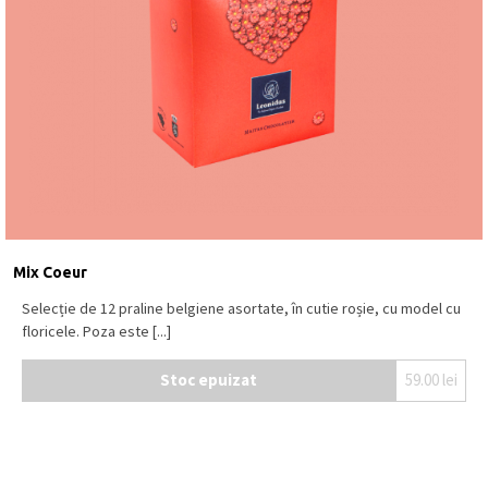
Mix Coeur
Selecție de 12 praline belgiene asortate, în cutie roșie, cu model cu
floricele. Poza este [...]
Stoc epuizat
59.00
lei