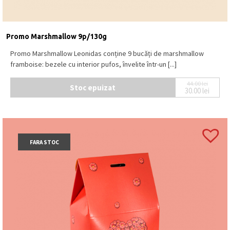
Promo Marshmallow 9p/130g
Promo Marshmallow Leonidas conține 9 bucăți de marshmallow
framboise: bezele cu interior pufos, învelite într-un [...]
44.00
lei
Stoc epuizat
30.00
lei
Prețul ini
Prețul cur
FARA STOC