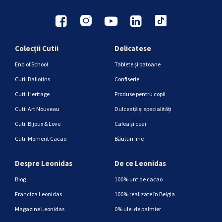
Colecții Cutii
Delicatese
End of School
Tablete și batoane
Cutii Ballotins
Confiserie
Cutii Heritage
Produse pentru copii
Cutii Art Nouveau
Dulceață și specialități
Cutii Bijoux & Love
Cafea și ceai
Cutii Moment Cacao
Băuturi fine
Despre Leonidas
De ce Leonidas
Blog
100% unt de cacao
Franciza Leonidas
100% realizate în Belgia
Magazine Leonidas
0% ulei de palmier