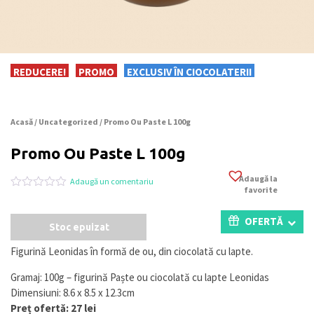
REDUCERE!
PROMO
EXCLUSIV ÎN CIOCOLATERII
Acasă
/
Uncategorized
/ Promo Ou Paste L 100g
Promo Ou Paste L 100g
Adaugă la
Adaugă un comentariu
favorite
Evaluat
0
la
0
OFERTĂ
Stoc epuizat
din
5
pe
Figurină Leonidas în formă de ou, din ciocolată cu lapte.
baza
a
Gramaj: 100g – figurină Paște ou ciocolată cu lapte Leonidas
evaluări
de
Dimensiuni: 8.6 x 8.5 x 12.3cm
la
Preț ofertă: 27 lei
clienți