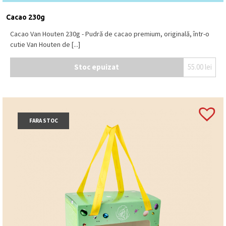
Cacao 230g
Cacao Van Houten 230g - Pudră de cacao premium, originală, într-o
cutie Van Houten de [...]
Stoc epuizat
55.00
lei
FARA STOC