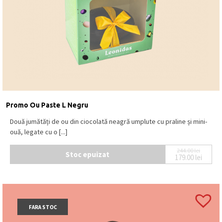
Promo Ou Paste L Negru
Două jumătăți de ou din ciocolată neagră umplute cu praline și mini-
ouă, legate cu o [...]
244.00
lei
Stoc epuizat
179.00
lei
Prețul iniț
Prețul cur
FARA STOC