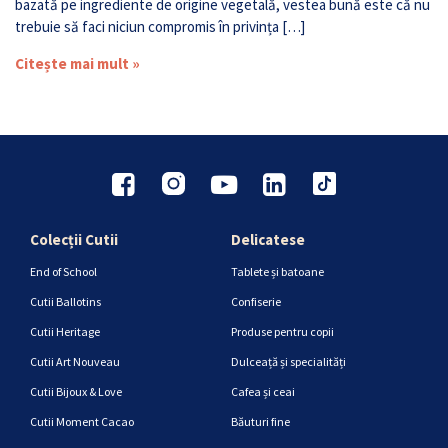
bazată pe ingrediente de origine vegetală, vestea bună este că nu
trebuie să faci niciun compromis în privința […]
Citește mai mult »
Colecții Cutii
Delicatese
End of School
Tablete și batoane
Cutii Ballotins
Confiserie
Cutii Heritage
Produse pentru copii
Cutii Art Nouveau
Dulceață și specialități
Cutii Bijoux & Love
Cafea și ceai
Cutii Moment Cacao
Băuturi fine