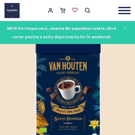
Main Navigation
INFO! Pe timpul verii, vinerea NU expediem colete către
curier pentru a evita depozitarea lor în weekend!