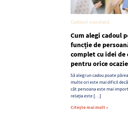
Cadouri ciocolată
Cum alegi cadoul po
funcție de persoan
complet cu idei de
pentru orice ocazie
Să alegi un cadou poate părea
multe ori este mai dificil de
cât persoana este mai import
relația este […]
Citește mai mult »