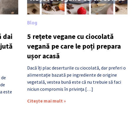
Blog
 dai
5 rețete vegane cu ciocolată
ajută
vegană pe care le poți prepara
ușor acasă
Dacă îți plac deserturile cu ciocolată, dar preferi o
alimentație bazată pe ingrediente de origine
i de
vegetală, vestea bună este că nu trebuie să faci
 de
niciun compromis în privința […]
a este
Citește mai mult »