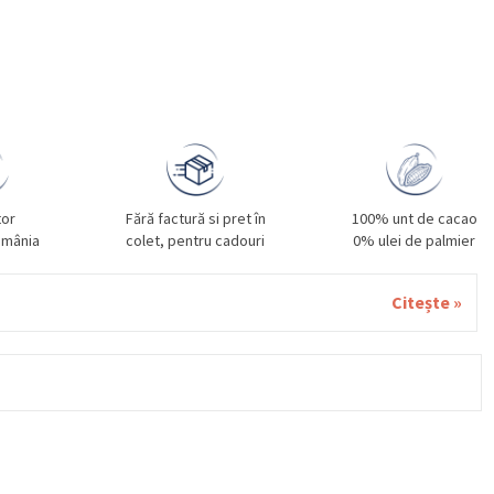
tor
Fără factură si pret în
100% unt de cacao
omânia
colet, pentru cadouri
0% ulei de palmier
Citește »