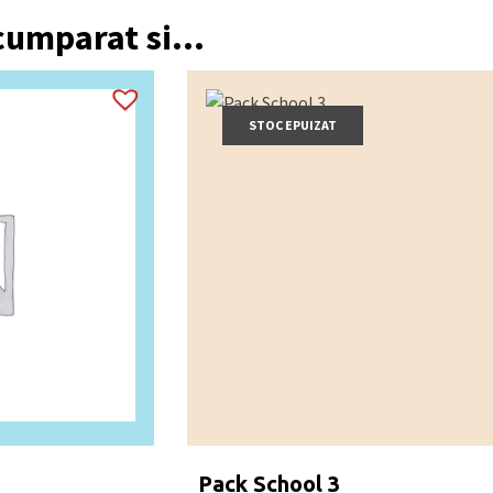
 cumparat si...
STOC EPUIZAT
Pack School 3