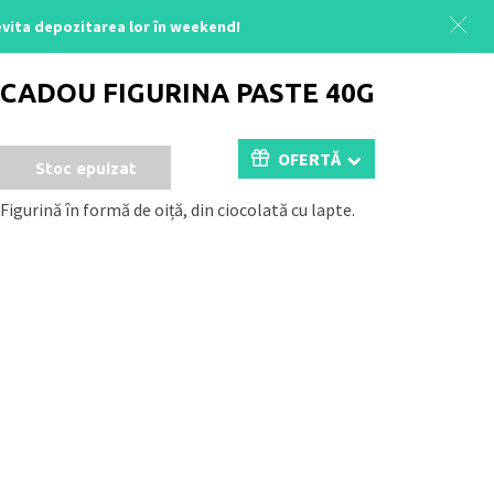
 evita depozitarea lor în weekend!
Acasă
/
Uncategorized
/ CADOU FIGURINA PASTE 40G
CADOU FIGURINA PASTE 40G
OFERTĂ
Stoc epuizat
Figurină în formă de oiță, din ciocolată cu lapte.