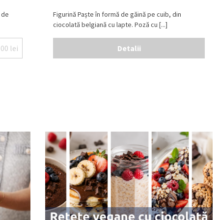
 de
Figurină Paște în formă de găină pe cuib, din
ciocolată belgiană cu lapte. Poză cu [...]
.00
lei
Detalii