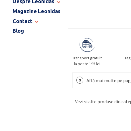
Despre Leonidas
END OF SCHOOL
Magazine Leonidas
POVESTEA LEONIDAS
FRANCIZA LEONIDAS
Contact
GAMA DE PRALINE
Blog
MAGAZINE LEONIDAS
CATALOG PAȘTE 2026
COMENZI CORPORATE
ÎNTREBĂRI FRECVENTE
Transport gratuit
Tag
la peste 195 lei
Află mai multe pe pagi
Vezi si alte produse din cate