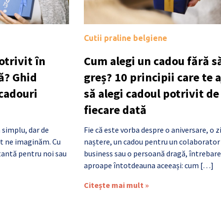
Cutii praline belgiene
trivit în
Cum alegi un cadou fără să
ă? Ghid
greș? 10 principii care te 
 cadouri
să alegi cadoul potrivit de
fiecare dată
 simplu, dar de
Fie că este vorba despre o aniversare, o z
cât ne imaginăm. Cu
naștere, un cadou pentru un colaborator
antă pentru noi sau
business sau o persoană dragă, întrebare
aproape întotdeauna aceeași: cum […]
Citește mai mult »