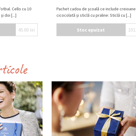
fotbal. Cello cu 10
Pachet cadou de școală ce include creioane
 doi [...]
cicocolată și sticlă cu praline: Sticlă cu [...]
45.00
lei
Stoc epuizat
101
rticole