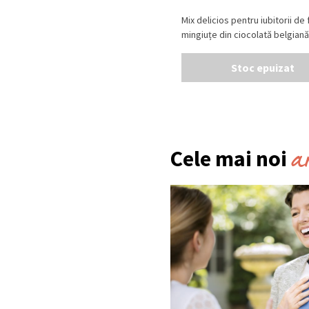
Mix delicios pentru iubitorii de 
mingiuțe din ciocolată belgiană și
Stoc epuizat
a
Cele mai noi