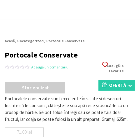
Acasă
/
Uncategorized
/ Portocale Conservate
Portocale Conservate
Adaugă la
Adaugă un comentariu
favorite
Evaluat
0
la
0
OFERTĂ
Stoc epuizat
din
5
pe
Portocalele conservate sunt excelente în salate și deserturi.
baza
Înainte să le consumi, clătește-le sub apă rece și usucă-le cu un
a
evaluări
prosop de hârtie. Se pot folosi întregi sau se poate tăia doar
de
fructul, iar coaja se poate folosi la un alt preparat. Gramaj: 625ml.
la
clienți
71.00
lei