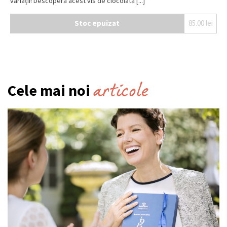
variații! Descoperă acest vis de ciocolată [...]
Stoc epuizat
85.00
lei
articole
Cele mai noi