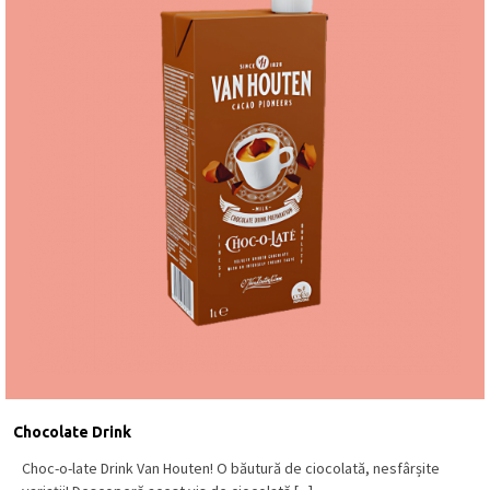
Chocolate Drink
Choc-o-late Drink Van Houten! O băutură de ciocolată, nesfârșite