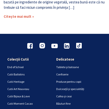
bazată pe ingrediente de origine vegetală, vestea bună este că nu
trebuie să faci niciun compromis în privința […]
Citește mai mult »
Colecții Cutii
Delicatese
End of School
Tablete și batoane
Cutii Ballotins
Confiserie
Cutii Heritage
Produse pentru copii
Cutii Art Nouveau
Dulceață și specialități
Cutii Bijoux & Love
Cafea și ceai
Cutii Moment Cacao
Băuturi fine