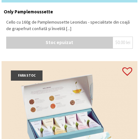
Only Pamplemoussette
Cello cu 160g de Pamplemousette Leonidas - specialitate din coajă
de grapefruit confiată și învelită [...]
Stoc epuizat
50.00
lei
FARA STOC