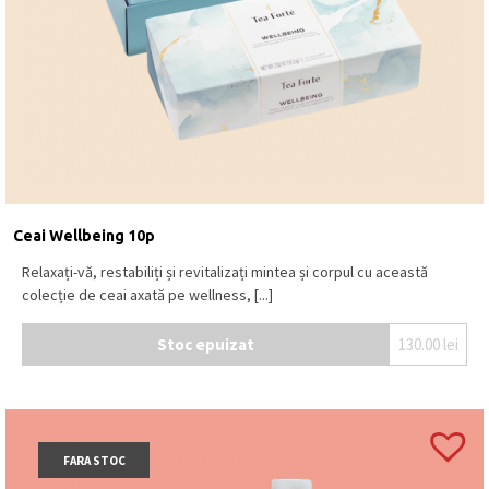
Ceai Wellbeing 10p
Relaxați-vă, restabiliți și revitalizați mintea și corpul cu această
colecție de ceai axată pe wellness, [...]
Stoc epuizat
130.00
lei
FARA STOC