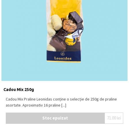
conține agent de colorare: carmin. Ciocolată neagră
(min. 54% cacao), Sao Tome ciocolată neagră (min.
72% cacao), ciocolată cu
LAPTE
(min. 30% cacao),
ciocolată albă.
Se păstrează la loc uscat și răcoros, la o
temperatură între 15⁰C – 18⁰C.
Produs în Belgia
.
Cadou Mix 250g
Cadou Mix Praline Leonidas conține o selecție de 250g de praline
asortate. Aproximativ 16 praline [...]
Stoc epuizat
71.00
lei