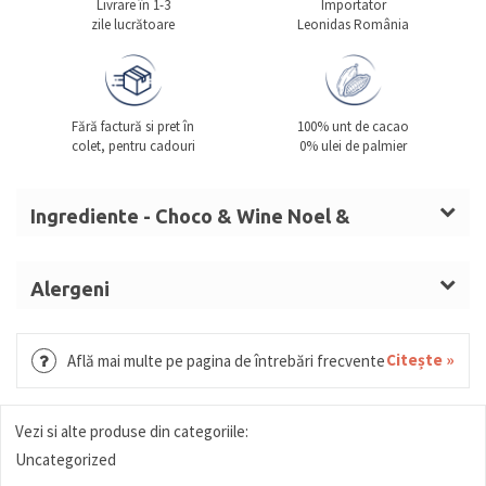
Livrare în 1-3
Importator
zile lucrătoare
Leonidas România
Fără factură si pret în
100% unt de cacao
colet, pentru cadouri
0% ulei de palmier
Ingrediente - Choco & Wine Noel &
Prosecco Sgr
Zahăr, masă de cacao, unt de cacao,
LAPTE
praf
Alergeni
integral,
ALUNE DE PĂDURE
,
SMÂNTÂNĂ
, sirop de
LAPTE, ALUNE DE PĂDURE, SMÂNTÂNĂ, UNT,
glucoză,
UNT (LAPTE),
MIGDALE
,
UNT
anhidru,
MIGDALE, GRÂU, GLUTEN, OUĂ, MIGDALE, SOIA,
Citește »
Află mai multe pe pagina de întrebări frecvente
LAPTE
condensat îndulcit, nucă de cocos mărunțită,
FISTIC, SUSAN.
zahăr invertit, alcool, umectant (sorbitol), arome,
dextroză,
NUCI,
sirop glucoză și fructoză, fructe
Vezi si alte produse din categoriile:
confiate (portocală, pepene), sirop sorbitol, miere,
Uncategorized