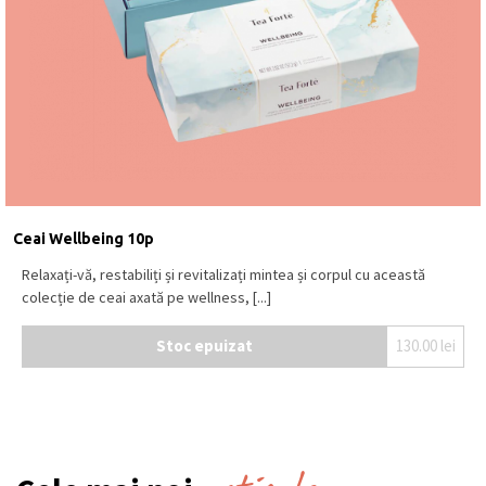
Ceai Wellbeing 10p
Relaxați-vă, restabiliți și revitalizați mintea și corpul cu această
colecție de ceai axată pe wellness, [...]
Stoc epuizat
130.00
lei