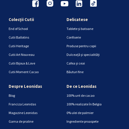
Colecții Cutii
Delicatese
End of School
Tablete și batoane
Cutii Ballotins
Confiserie
Cutii Heritage
Produse pentru copii
Cutii Art Nouveau
Dulceață și specialități
Cutii Bijoux & Love
Cafea și ceai
Cutii Moment Cacao
Băuturi fine
Despre Leonidas
De ce Leonidas
Blog
100% unt de cacao
Franciza Leonidas
100% realizate în Belgia
Magazine Leonidas
0% ulei de palmier
Gama de praline
Ingrediente proaspete