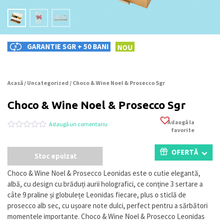
GARANTIE SGR + 50 BANI
NOU
Acasă
/
Uncategorized
/ Choco & Wine Noel & Prosecco Sgr
Choco & Wine Noel & Prosecco Sgr
Adaugă la
Adaugă un comentariu
favorite
Evaluat
0
la
0
OFERTĂ
Stoc epuizat
din
5
pe
Choco & Wine Noel & Prosecco Leonidas este o cutie elegantă,
baza
albă, cu design cu brăduți aurii holografici, ce conține 3 sertare a
a
evaluări
câte 9 praline și globulețe Leonidas fiecare, plus o sticlă de
de
prosecco alb sec, cu ușoare note dulci, perfect pentru a sărbători
la
momentele importante. Choco & Wine Noel & Prosecco Leonidas
clienți