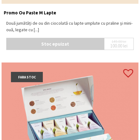
Promo Ou Paste M Lapte
Două jumătăți de ou din ciocolată cu lapte umplute cu praline și mini-
ouă, legate cu [...]
149.00
lei
Stoc epuizat
100.00
lei
Prețul iniț
Prețul cur
FARA STOC