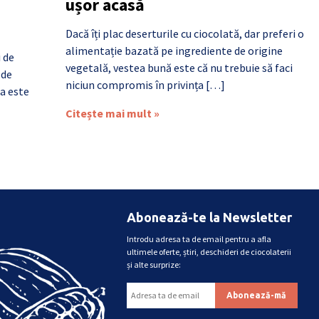
ușor acasă
Dacă îți plac deserturile cu ciocolată, dar preferi o
alimentație bazată pe ingrediente de origine
i de
vegetală, vestea bună este că nu trebuie să faci
 de
niciun compromis în privința […]
a este
Citește mai mult »
Abonează-te la Newsletter
Introdu adresa ta de email pentru a afla
ultimele oferte, știri, deschideri de ciocolaterii
și alte surprize: