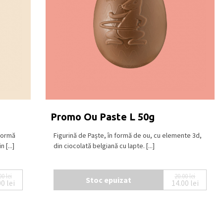
Promo Ou Paste L 50g
 formă
Figurină de Paște, în formă de ou, cu elemente 3d,
 [...]
din ciocolată belgiană cu lapte. [...]
00
lei
20.00
lei
Stoc epuizat
00
lei
14.00
lei
Prețul inițial a fost: 20.00 lei.
Prețul curent este: 15.00 lei.
Prețul iniți
Prețul cure