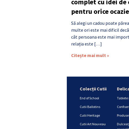
complet cu idei de
pentru orice ocazie
Să alegi un cadou poate părea
multe ori este mai dificil de
cât persoana este mai import
relația este […]
Citește mai mult »
Colecții Cutii
Delic
End of School
Tablete 
Cutii Ballotins
Confiser
Cutii Heritage
Produse 
Cutii Art Nouveau
Dulceață