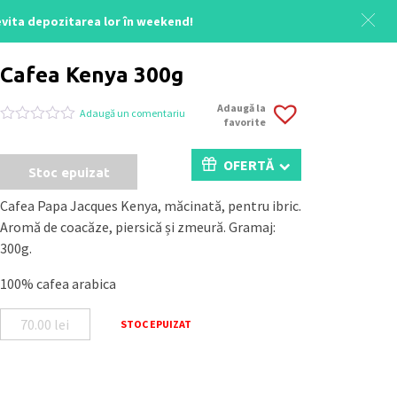
 evita depozitarea lor în weekend!
Acasă
/
Uncategorized
/ Cafea Kenya 300g
Cafea Kenya 300g
Adaugă la
Adaugă un comentariu
favorite
Evaluat
0
la
0
OFERTĂ
Stoc epuizat
din
5
pe
Cafea Papa Jacques Kenya, măcinată, pentru ibric.
baza
Aromă de coacăze, piersică și zmeură. Gramaj:
a
evaluări
300g.
de
la
100% cafea arabica
clienți
70.00
lei
STOC EPUIZAT