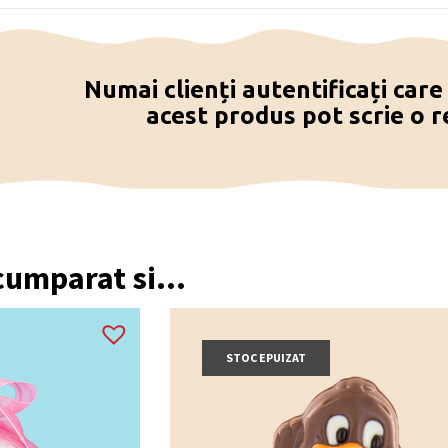
Numai clienți autentificați car
acest produs pot scrie o r
 cumparat si...
STOC EPUIZAT