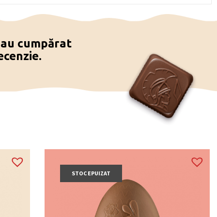
e au cumpărat
ecenzie.
STOC EPUIZAT