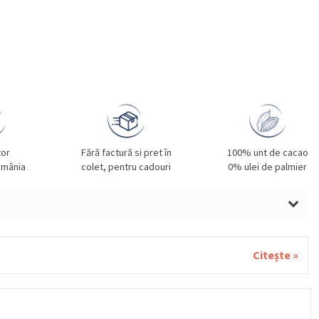
tor
Fără factură si pret în
100% unt de cacao
omânia
colet, pentru cadouri
0% ulei de palmier
Citește »