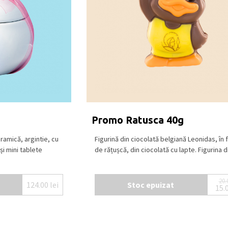
Promo Ratusca 40g
ramică, argintie, cu
Figurină din ciocolată belgiană Leonidas, în
și mini tablete
de rățușcă, din ciocolată cu lapte. Figurina din
20.
124.00
lei
Stoc epuizat
15.