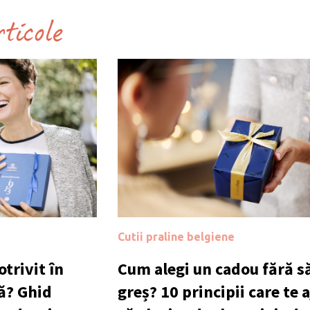
rticole
Cutii praline belgiene
trivit în
Cum alegi un cadou fără să
ă? Ghid
greș? 10 principii care te 