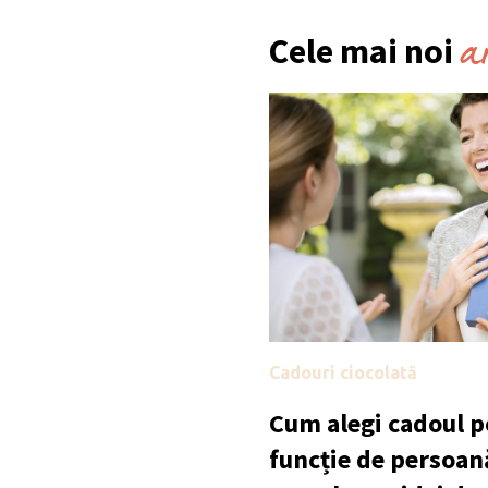
a
Cele mai noi
Cadouri ciocolată
Cum alegi cadoul po
funcție de persoan