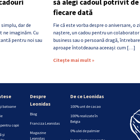
 cadouri
să alegi cadoul potrivit de
fiecare dată
 simplu, dar de
Fie că este vorba despre o aniversare, o z
cât ne imaginăm. Cu
naștere, un cadou pentru un colaborator
antă pentru noi sau
business sau o persoană dragă, întrebare
aproape întotdeauna aceeași: cum […]
Citește mai mult »
atese
Despre
De ce Leonidas
Leonidas
și batoane
100% unt de cacao
Blog
ie
100% realizate în
Belgia
Franciza Leonidas
pentru copii
0% ulei de palmier
Magazine
 și
Leonidas