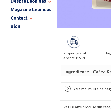
Despre Leonidas
END OF SCHOOL
Magazine Leonidas
POVESTEA LEONIDAS
FRANCIZA LEONIDAS
Contact
GAMA DE PRALINE
Blog
MAGAZINE LEONIDAS
CATALOG PAȘTE 2026
COMENZI CORPORATE
ÎNTREBĂRI FRECVENTE
Transport gratuit
Tag
la peste 195 lei
Ingrediente - Cafea K
100% cafea arabica
Află mai multe pe pagi
Vezi si alte produse din cate