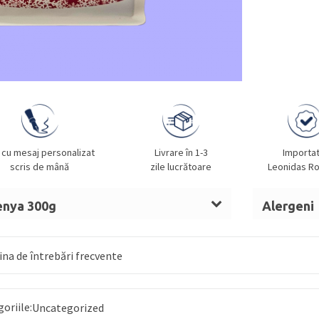
 cu mesaj personalizat
Livrare în 1-3
Importa
scris de mână
zile lucrătoare
Leonidas R
enya 300g
Alergeni
Fără.
na de întrebări frecvente
goriile:
Uncategorized