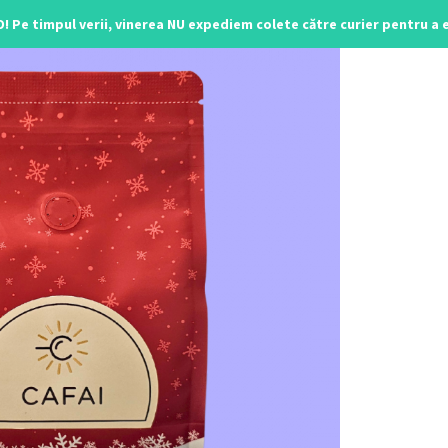
O! Pe timpul verii, vinerea NU expediem colete către curier pentru a