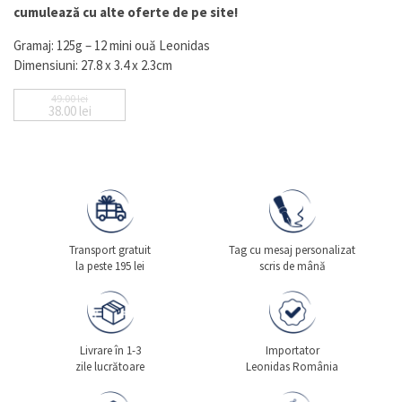
cumulează cu alte oferte de pe site!
Gramaj: 125g – 12 mini ouă Leonidas
Dimensiuni: 27.8 x 3.4 x 2.3cm
49.00
lei
38.00
lei
Prețul inițial a fost: 49.00 lei.
Prețul curent este: 38.00 lei.
Transport gratuit
Tag cu mesaj personalizat
la peste 195 lei
scris de mână
Livrare în 1-3
Importator
zile lucrătoare
Leonidas România