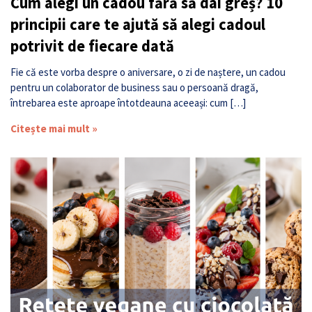
Cum alegi un cadou fără să dai greș? 10
principii care te ajută să alegi cadoul
potrivit de fiecare dată
Fie că este vorba despre o aniversare, o zi de naștere, un cadou
pentru un colaborator de business sau o persoană dragă,
întrebarea este aproape întotdeauna aceeași: cum […]
Citește mai mult »