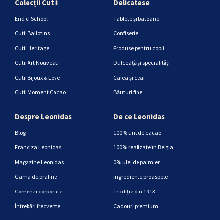
Colecții Cutii
Delicatese
End of School
Tablete și batoane
Cutii Ballotins
Confiserie
Cutii Heritage
Produse pentru copii
Cutii Art Nouveau
Dulceață și specialități
Cutii Bijoux & Love
Cafea și ceai
Cutii Moment Cacao
Băuturi fine
Despre Leonidas
De ce Leonidas
Blog
100% unt de cacao
Franciza Leonidas
100% realizate în Belgia
Magazine Leonidas
0% ulei de palmier
Gama de praline
Ingrediente proaspete
Comenzi corporate
Tradiție din 1913
Întrebări frecvente
Cadouri premium