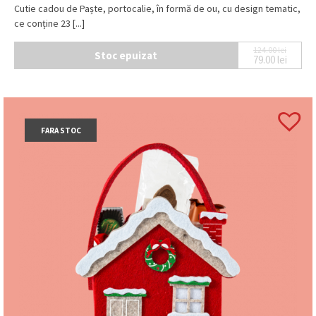
Cutie cadou de Paște, portocalie, în formă de ou, cu design tematic,
ce conține 23 [...]
124.00
lei
Stoc epuizat
79.00
lei
Prețul iniț
Prețul cur
FARA STOC