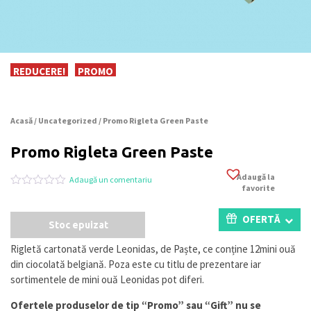
REDUCERE!
PROMO
Acasă
/
Uncategorized
/ Promo Rigleta Green Paste
Promo Rigleta Green Paste
Adaugă la
Adaugă un comentariu
favorite
Evaluat
0
la
0
OFERTĂ
Stoc epuizat
din
5
pe
Rigletă cartonată verde Leonidas, de Paște, ce conține 12mini ouă
baza
din ciocolată belgiană. Poza este cu titlu de prezentare iar
a
evaluări
sortimentele de mini ouă Leonidas pot diferi.
de
la
Ofertele produselor de tip “Promo” sau “Gift” nu se
clienți