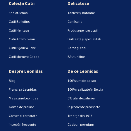
Colecții Cutii
Delicatese
End of School
Tablete și batoane
Cutii Ballotins
Confiserie
Cutii Heritage
Produse pentru copii
Cutii Art Nouveau
Dulceață și specialități
Cutii Bijoux & Love
Cafea și ceai
Cutii Moment Cacao
Băuturi fine
Despre Leonidas
De ce Leonidas
Blog
100% unt de cacao
Franciza Leonidas
100% realizate în Belgia
Magazine Leonidas
0% ulei de palmier
Gama de praline
Ingrediente proaspete
Comenzi corporate
Tradiție din 1913
Întrebări frecvente
Cadouri premium