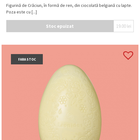
Figurină de Crăciun, în formă de ren, din ciocolată belgiană cu lapte.
Poza este cu [...]
Stoc epuizat
19.00
lei
FARA STOC