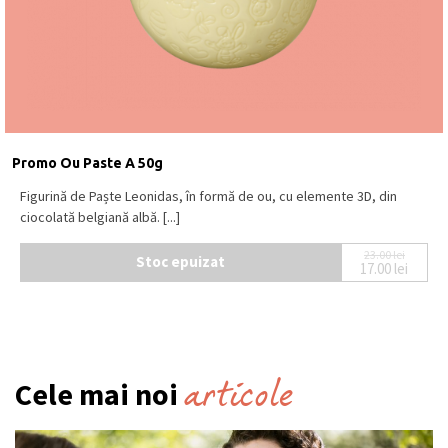
Promo Ou Paste A 50g
Figurină de Paște Leonidas, în formă de ou, cu elemente 3D, din
ciocolată belgiană albă. [...]
23.00
lei
Stoc epuizat
17.00
lei
Prețul ini
Prețul cur
articole
Cele mai noi