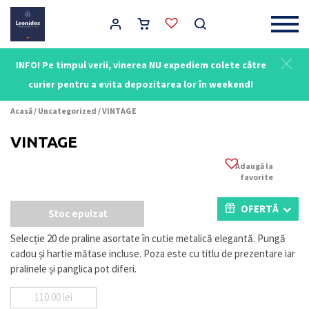
Main Navigation
INFO! Pe timpul verii, vinerea NU expediem colete către
curier pentru a evita depozitarea lor în weekend!
Acasă
/
Uncategorized
/ VINTAGE
VINTAGE
Adaugă la
favorite
OFERTĂ
Stoc epuizat
Selecție 20 de praline asortate în cutie metalică elegantă. Pungă
cadou și hartie mătase incluse. Poza este cu titlu de prezentare iar
pralinele și panglica pot diferi.
110.00
lei