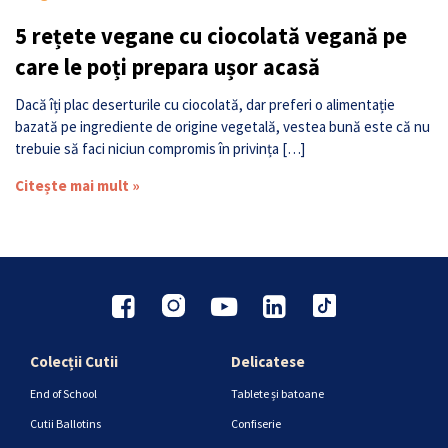
5 rețete vegane cu ciocolată vegană pe
care le poți prepara ușor acasă
Dacă îți plac deserturile cu ciocolată, dar preferi o alimentație
bazată pe ingrediente de origine vegetală, vestea bună este că nu
trebuie să faci niciun compromis în privința […]
Citește mai mult »
Colecții Cutii
Delicatese
End of School
Tablete și batoane
Cutii Ballotins
Confiserie