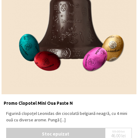
Promo Clopotel Mini Oua Paste N
Figurină clopoțel Leonidas din ciocolată belgiană neagră, cu 4 mini
ouă cu diverse arome. Pungă [...]
59.00
lei
Stoc epuizat
46.00
lei
Prețul ini
Prețul cur