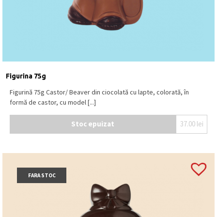
Figurina 75g
Figurină 75g Castor/ Beaver din ciocolată cu lapte, colorată, în
formă de castor, cu model [...]
Stoc epuizat
37.00
lei
FARA STOC