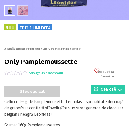
NOU
EDIȚIE LIMITATĂ
Acasă
/
Uncategorized
/ Only Pamplemoussette
Only Pamplemoussette
Adaugă la
Adaugă un comentariu
favorite
Evaluat
0
la
0
OFERTĂ
Stoc epuizat
din
5
pe
Cello cu 160g de Pamplemousette Leonidas – specialitate din coajă
baza
de grapefruit confiată și învelită într-un strat generos de ciocolată
a
evaluări
belgiană neagră Leonidas!
de
la
Gramaj: 160g Pamplemousettes
clienți