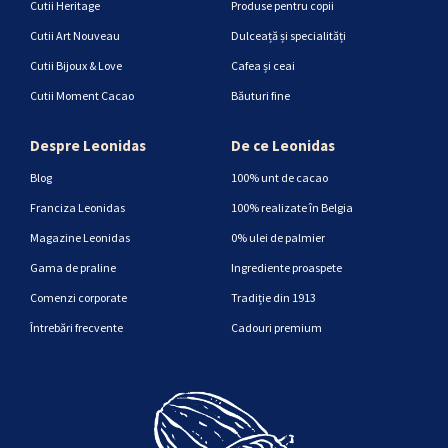
Cutii Heritage
Produse pentru copii
Cutii Art Nouveau
Dulceață și specialități
Cutii Bijoux & Love
Cafea și ceai
Cutii Moment Cacao
Băuturi fine
Despre Leonidas
De ce Leonidas
Blog
100% unt de cacao
Franciza Leonidas
100% realizate în Belgia
Magazine Leonidas
0% ulei de palmier
Gama de praline
Ingrediente proaspete
Comenzi corporate
Tradiție din 1913
Întrebări frecvente
Cadouri premium