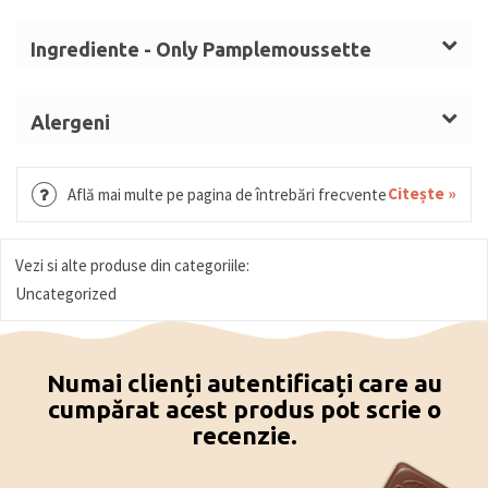
Ingrediente - Only Pamplemoussette
Pamplemousette
: zahăr, grapefruit (28,4%), masă
de cacao, sirop de glucoză, unt de cacao, dextroză,
Alergeni
emulgator: lecitine (
SOIA
). Cu ciocolată neagră
SOIA
(minim 54% solide de cacao).
Citește »
Află mai multe pe pagina de întrebări frecvente
D
Vezi si alte produse din categoriile:
Uncategorized
Numai clienți autentificați care au
cumpărat acest produs pot scrie o
recenzie.