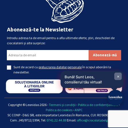
Abonează-te la Newsletter
Introdu adresa ta de email pentru a afla ultimele oferte, știri, deschideri de
ciocolaterii și alte surprize:
Sunt de acord cu
prelucrarea datelor personale
în scopul abonării la
newsletter.
×
Bună! Sunt Leos,
consilierul tău virtual!
Copyright © Leonidas 2026 -
Termeni și condiții
-
Politica de confidențialitate
-
Politica de cookies
-
ANPC
SC CONP - D&G SRL este importator Leonidas în Romania, CUI: RO5690661, Reg.
Com. J40/9712/1994, Tel:
0741.22.44.88
Email:
office@ciocolatabelgiana.ro