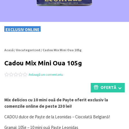
EXCLUSIV ONLINE
Acasă
/
Uncategorized
/ Cadou Mix Mini Oua 105g
Cadou Mix Mini Oua 105g
Adaugă un comentariu
Evaluat
0
la
OFERTĂ
0
din
5
Mix delicios cu 10 mini ouă de Paște oferit exclusiv la
pe
comenzile online de peste 230 lei!
baza
a
evaluări
CADOU dulce de Paște de la Leonidas – Ciocolată Belgiană!
de
la
Gramaj: 105g – 10 mini ouă Paște Leonidas
clienți