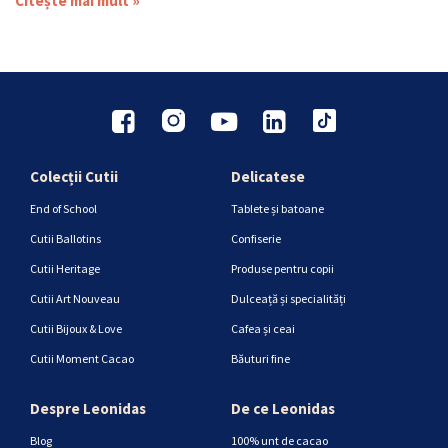
Citește mai mult »
Colecții Cutii
Delicatese
End of School
Tablete și batoane
Cutii Ballotins
Confiserie
Cutii Heritage
Produse pentru copii
Cutii Art Nouveau
Dulceață și specialități
Cutii Bijoux & Love
Cafea și ceai
Cutii Moment Cacao
Băuturi fine
Despre Leonidas
De ce Leonidas
Blog
100% unt de cacao