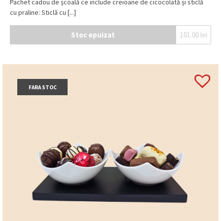
Pachet cadou de școală ce include creioane de cicocolată și sticlă
cu praline: Sticlă cu [...]
Stoc epuizat
101.00
lei
FARA STOC