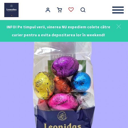
Main Navigation
INFO! Pe timpul verii, vinerea NU expediem colete către
curier pentru a evita depozitarea lor în weekend!