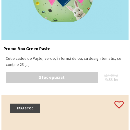
Promo Box Green Paste
Cutie cadou de Paște, verde, în formă de ou, cu design tematic, ce
conține 23 [...]
124.00
lei
Stoc epuizat
79.00
lei
Prețul iniț
Prețul cur
FARA STOC