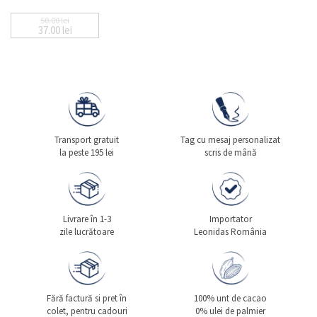
50.00
lei
37.00
lei
Prețul inițial a fost: 50.00 lei.
Prețul curent este: 37.00 lei.
Transport gratuit
Tag cu mesaj personalizat
la peste 195 lei
scris de mână
Livrare în 1-3
Importator
zile lucrătoare
Leonidas România
Fără factură si pret în
100% unt de cacao
colet, pentru cadouri
0% ulei de palmier