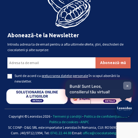
Abonează-te la Newsletter
Introdu adresa ta de email pentru a afla ultimele oferte, știri, deschideri de
ciocolaterii și alte surprize:
Sunt de acord cu
prelucrarea datelor personale
în scopul abonării la
newsletter.
×
Bună! Sunt Leos,
consilierul tău virtual!
Copyright © Leonidas 2026 -
Termeni și condiții
-
Politica de confidențialitate
-
Politica de cookies
-
ANPC
SC CONP - D&G SRL este importator Leonidas în Romania, CUI: RO5690661, Reg.
Com. J40/9712/1994, Tel:
0741.22.44.88
Email:
office@ciocolatabelgiana.ro