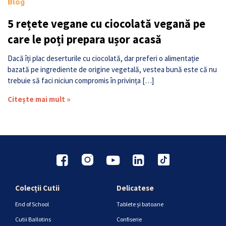
Blog
5 rețete vegane cu ciocolată vegană pe
care le poți prepara ușor acasă
Dacă îți plac deserturile cu ciocolată, dar preferi o alimentație
bazată pe ingrediente de origine vegetală, vestea bună este că nu
trebuie să faci niciun compromis în privința […]
Citește mai mult »
Colecții Cutii
Delicatese
End of School
Tablete și batoane
Cutii Ballotins
Confiserie