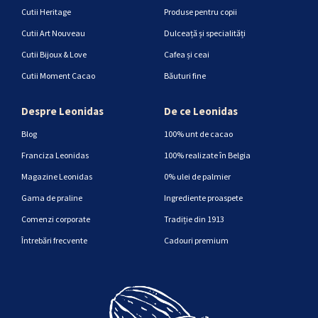
Cutii Heritage
Produse pentru copii
Cutii Art Nouveau
Dulceață și specialități
Cutii Bijoux & Love
Cafea și ceai
Cutii Moment Cacao
Băuturi fine
Despre Leonidas
De ce Leonidas
Blog
100% unt de cacao
Franciza Leonidas
100% realizate în Belgia
Magazine Leonidas
0% ulei de palmier
Gama de praline
Ingrediente proaspete
Comenzi corporate
Tradiție din 1913
Întrebări frecvente
Cadouri premium