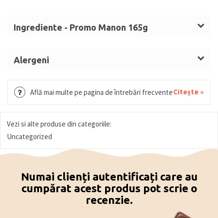
Ingrediente - Promo Manon 165g
Zahăr,
UNT
,
LAPTE
praf integral, unt de cacao,
ALUNE DE PĂDURE
, apă, sirop de glucoză, masă de
Alergeni
cacao, cafea, emulgator (lecitină de
SOIA
), aromă
UNT, LAPTE, ALUNE DE PĂDURE, SOIA.
(aromă naturală de vanilie), conservant (sorbat de
Citește »
Află mai multe pe pagina de întrebări frecvente
potasiu).
Vezi si alte produse din categoriile:
Uncategorized
Numai clienți autentificați care au
cumpărat acest produs pot scrie o
recenzie.