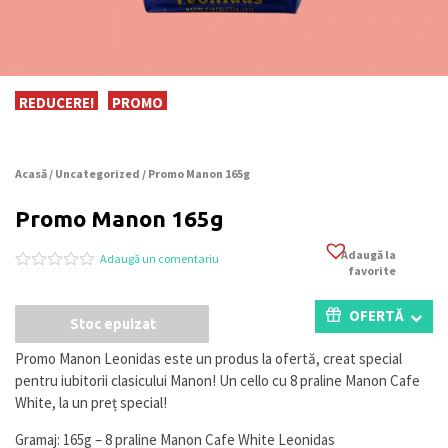
REDUCERE!
PROMO
Acasă
/
Uncategorized
/ Promo Manon 165g
Promo Manon 165g
Adaugă la
Adaugă un comentariu
favorite
Evaluat
0
la
0
OFERTĂ
Stoc epuizat
din
5
pe
Promo Manon Leonidas este un produs la ofertă, creat special
baza
pentru iubitorii clasicului Manon! Un cello cu 8 praline Manon Cafe
a
evaluări
White, la un preț special!
de
la
Gramaj: 165g – 8 praline Manon Cafe White Leonidas
clienți