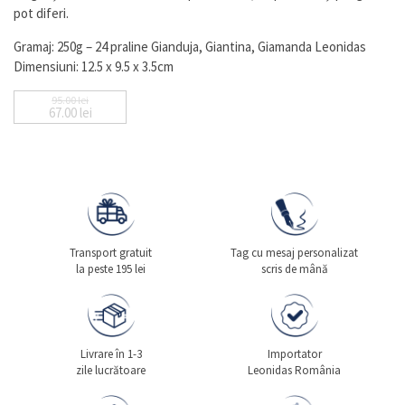
pot diferi.
Gramaj: 250g – 24 praline Gianduja, Giantina, Giamanda Leonidas
Dimensiuni: 12.5 x 9.5 x 3.5cm
95.00
lei
67.00
lei
Prețul inițial a fost: 95.00 lei.
Prețul curent este: 67.00 lei.
Transport gratuit
Tag cu mesaj personalizat
la peste 195 lei
scris de mână
Livrare în 1-3
Importator
zile lucrătoare
Leonidas România