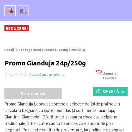
REDUCERE!
Acasă
/
Uncategorized
/ Promo Gianduja 24p/250g
Promo Gianduja 24p/250g
Adaugă la
Adaugă un comentariu
favorite
Evaluat
0
la
0
OFERTĂ
Stoc epuizat
din
5
pe
Promo Gianduja Leonidas conține o selecție de 24 de praline din
baza
ciocolată belgiană cu lapte Leonidas (3 sortimente: Gianduja,
a
evaluări
Giantina, Giamanda). Oferă toată savoarea ciocolatei belgiene
de
tradiționale, într-o cutie cadou Leonidas care surprinde prin
la
eleganță. Poza este cu titlu de prezentare, iar pralinele și panglica
clienți