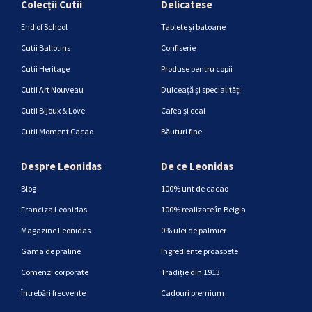
Colecții Cutii
Delicatese
End of School
Tablete și batoane
Cutii Ballotins
Confiserie
Cutii Heritage
Produse pentru copii
Cutii Art Nouveau
Dulceață și specialități
Cutii Bijoux & Love
Cafea și ceai
Cutii Moment Cacao
Băuturi fine
Despre Leonidas
De ce Leonidas
Blog
100% unt de cacao
Franciza Leonidas
100% realizate în Belgia
Magazine Leonidas
0% ulei de palmier
Gama de praline
Ingrediente proaspete
Comenzi corporate
Tradiție din 1913
Întrebări frecvente
Cadouri premium