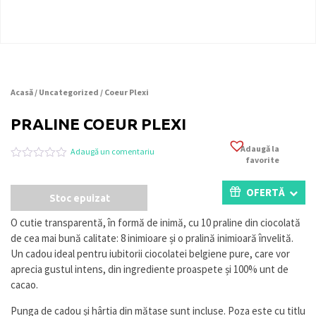
Acasă
/
Uncategorized
/ Coeur Plexi
PRALINE COEUR PLEXI
Adaugă la
Adaugă un comentariu
favorite
Evaluat
0
la
0
OFERTĂ
Stoc epuizat
din
5
pe
O cutie transparentă, în formă de inimă, cu 10 praline din ciocolată
baza
de cea mai bună calitate: 8 inimioare și o pralină inimioară învelită.
a
evaluări
Un cadou ideal pentru iubitorii ciocolatei belgiene pure, care vor
de
aprecia gustul intens, din ingrediente proaspete și 100% unt de
la
cacao.
clienți
Punga de cadou și hârtia din mătase sunt incluse. Poza este cu titlu