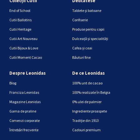
Colecții Cutii
Delicatese
End of School
Tablete și batoane
Cutii Ballotins
Confiserie
Cutii Heritage
Produse pentru copii
Cutii Art Nouveau
Dulceață și specialități
Cutii Bijoux & Love
Cafea și ceai
Cutii Moment Cacao
Băuturi fine
Despre Leonidas
De ce Leonidas
Blog
100% unt de cacao
Franciza Leonidas
100% realizate în Belgia
Magazine Leonidas
0% ulei de palmier
Gama de praline
Ingrediente proaspete
Comenzi corporate
Tradiție din 1913
Întrebări frecvente
Cadouri premium