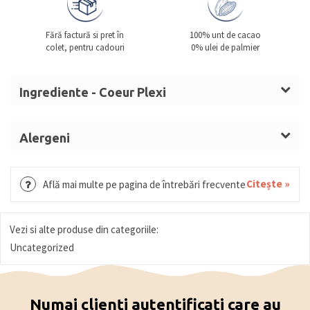
Fără factură si pret în
100% unt de cacao
colet, pentru cadouri
0% ulei de palmier
Ingrediente - Coeur Plexi
Zahăr, unt de cacao,
LAPTE
praf integral, sirop de
glucoză,
UNT
anhidru, smântână de
LAPTE
, apă,
Alergeni
zahăr invertit,
LAPTE
integral
,
extract de spirulina,
LAPTE, UNT, SOIA, ALUNE.
suc concentrat de portocale, acidifiant: acid citric,
Citește »
Află mai multe pe pagina de întrebări frecvente
maltodextrină, emulgator: lecitină de
SOIA
, arome,
boabe de goji, colorant: antociani , extract de
paprica, agenți de îngroșare (agar-agar, pectină),
Vezi si alte produse din categoriile:
invertază, pudră de soc, concentrat de suc de soc,
Uncategorized
cireșe, umectant (siropul de sorbitol, xilitol), acizi
acizi (acid malic, acid citric, citrat trisodic), sirop de
Numai clienți autentificați care au
glucoză-fructoză, colorant (concentrate de struguri,