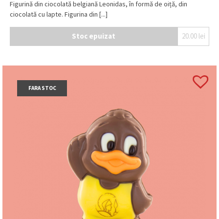
Figurină din ciocolată belgiană Leonidas, în formă de oiță, din
ciocolată cu lapte. Figurina din [...]
Stoc epuizat
20.00
lei
FARA STOC