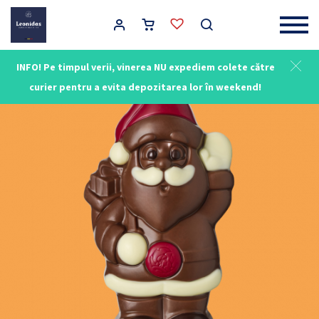
Main Navigation
INFO! Pe timpul verii, vinerea NU expediem colete către
curier pentru a evita depozitarea lor în weekend!