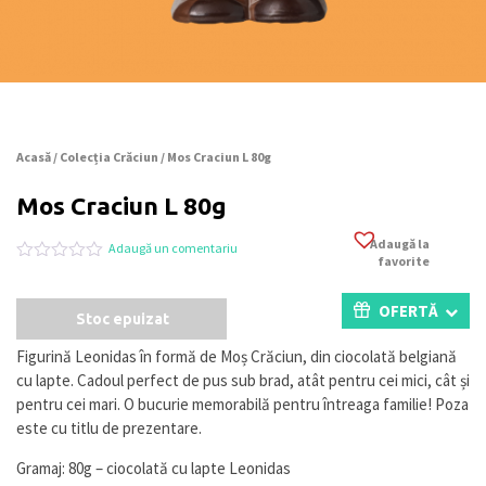
Acasă
/
Colecția Crăciun
/ Mos Craciun L 80g
Mos Craciun L 80g
Adaugă la
Adaugă un comentariu
favorite
Evaluat
0
la
0
OFERTĂ
Stoc epuizat
din
5
pe
Figurină Leonidas în formă de Moș Crăciun, din ciocolată belgiană
baza
cu lapte. Cadoul perfect de pus sub brad, atât pentru cei mici, cât și
a
evaluări
pentru cei mari. O bucurie memorabilă pentru întreaga familie! Poza
de
este cu titlu de prezentare.
la
clienți
Gramaj: 80g – ciocolată cu lapte Leonidas