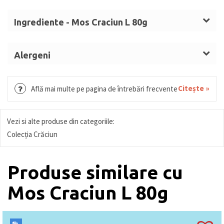
Ingrediente - Mos Craciun L 80g
Zahăr,
LAPTE
praf integral, unt de cacao, masă de
cacao, emulgator (lecitină de
SOIA
), aromă,
Alergeni
colorant: carmin. Ciocolată cu
LAPTE
(min 33%
LAPTE, SOIA.
substante solide de cacao). Ciocolată neagră (min
Citește »
Află mai multe pe pagina de întrebări frecvente
55% cacao solidă). Ciocolată colorată (min. 28%
solide de cacao).
Vezi si alte produse din categoriile:
Colecția Crăciun
Produse similare cu
Mos Craciun L 80g