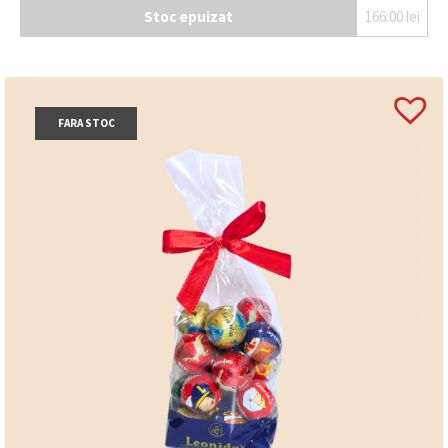
Stoc epuizat
166.00
lei
FARA STOC