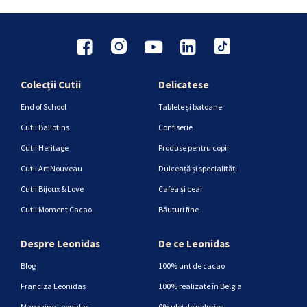
Colecții Cutii
Delicatese
End of School
Tablete și batoane
Cutii Ballotins
Confiserie
Cutii Heritage
Produse pentru copii
Cutii Art Nouveau
Dulceață și specialități
Cutii Bijoux & Love
Cafea și ceai
Cutii Moment Cacao
Băuturi fine
Despre Leonidas
De ce Leonidas
Blog
100% unt de cacao
Franciza Leonidas
100% realizate în Belgia
Magazine Leonidas
0% ulei de palmier