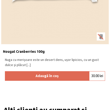
Nougat Cranberries 100g
Nuga cu merișoare este un desert dens, ușor lipicios, cu un gust
dulce și plăcut [...]
Adaugă în coș
30.00
lei
Alti clienti au cumparat si...