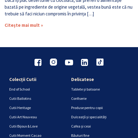
Dacă îți plac deserturile cu ciocolată, dar preferi o alimentație
bazată pe ingrediente de origine vegetală, vestea bună este că nu
trebuie să faci niciun compromis în privința […]
Citește mai mult »
Colecții Cutii
Delicatese
End of School
Tablete și batoane
Cutii Ballotins
Confiserie
Cutii Heritage
Produse pentru copii
Cutii Art Nouveau
Dulceață și specialități
Cutii Bijoux & Love
Cafea și ceai
Cutii Moment Cacao
Băuturi fine