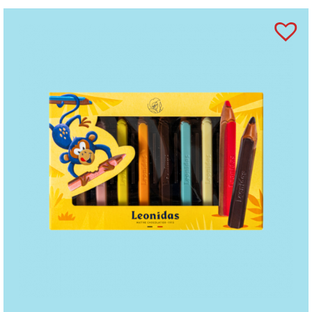
invertazică,
FISTIC
, cafea, zmeură, conservanți
(sorbet de potasiu), fragmente de boabe de cacao
prăjite, anhidru de grăsime din lapte, xylitol,
concentrat suc de zmeură, regulator aciditate: acid
citric, merișor,
SUSAN.
Coloranți (sfeclă roție,
extract de soc, annatto, curcumină, complex de
clorofilă cupru, caramel), coajă de portocală,
amidon de
GRÂU,
ananas, sare, concentrat suc de
lămâie, lămâie, agenți de creștere (bicarbonat de
sodiu, carbonat de amoniu, condimente, albuș
de
OU,
concentrat de fructe, sare Guarande,
pectină, oțet balsamic, busuioc.
“
Marzipanul
căpșună” conține agent de colorare: carmin.
Ciocolată neagră (min. 54% cacao), Sao Tome
ciocolată neagră (min. 72% cacao), ciocolată
cu
LAPTE
(min. 30% cacao), ciocolată albă.