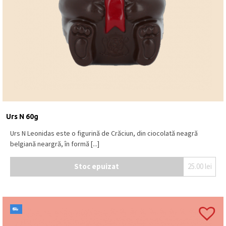
Urs N 60g
Urs N Leonidas este o figurină de Crăciun, din ciocolată neagră
belgiană neargră, în formă [...]
Stoc epuizat
25.00
lei