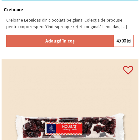
Se păstrează la loc uscat și răcoros, la o
temperatură între 15⁰C – 18⁰C.
Produs în Belgia
.
Creioane
Creioane Leonidas din ciocolată belgiană! Colecția de produse
pentru copii respectă îndeaproape rețeta originală Leonidas, [...]
Adaugă în coș
49.00
lei