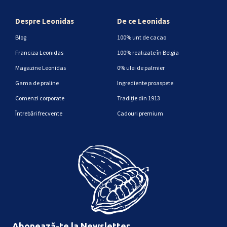
Despre Leonidas
De ce Leonidas
Blog
100% unt de cacao
Franciza Leonidas
100% realizate în Belgia
Magazine Leonidas
0% ulei de palmier
Gama de praline
Ingrediente proaspete
Comenzi corporate
Tradiție din 1913
Întrebări frecvente
Cadouri premium
Abonează-te la Newsletter