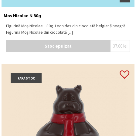
Mos Nicolae N 80g
Figurină Moș Nicolae L 80g. Leonidas din ciocolată belgiană neagră.
Figurina Moș Nicolae din ciocolată [...]
Stoc epuizat
37.00
lei
FARA STOC