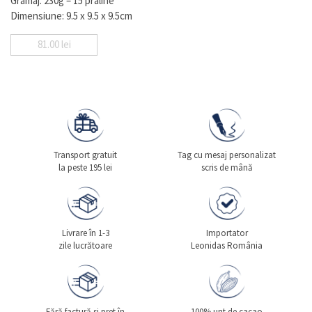
Gramaj: 230g – 15 praline
Dimensiune: 9.5 x 9.5 x 9.5cm
81.00
lei
Transport gratuit
Tag cu mesaj personalizat
la peste 195 lei
scris de mână
Livrare în 1-3
Importator
zile lucrătoare
Leonidas România
Fără factură si pret în
100% unt de cacao