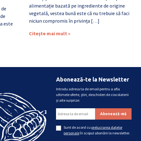
alimentație bazată pe ingrediente de origine
i de
vegetală, vestea bună este că nu trebuie să faci
 de
niciun compromis în privința […]
a este
Citește mai mult »
Abonează-te la Newsletter
Introdu adresa ta de email pentru a afla
ultimele oferte, știri, deschideri de ciocolaterii
și alte surprize:
Sunt de acord cu
prelucrarea datelor
personale
în scopul abonării la newsletter.