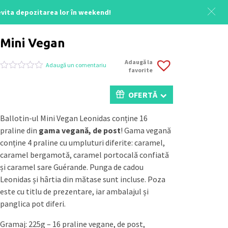
 evita depozitarea lor în weekend!
Acasă
/
Colecția Crăciun
/ Mini Vegan
Mini Vegan
Adaugă la
Adaugă un comentariu
favorite
Evaluat
0
la
0
OFERTĂ
din
5
pe
Ballotin-ul Mini Vegan Leonidas conține 16
baza
praline din
gama vegană, de post
! Gama vegană
a
evaluări
conține 4 praline cu umpluturi diferite: caramel,
de
caramel bergamotă, caramel portocală confiată
la
clienți
și caramel sare Guérande. Punga de cadou
Leonidas și hârtia din mătase sunt incluse. Poza
este cu titlu de prezentare, iar ambalajul și
panglica pot diferi.
Gramaj: 225g – 16 praline vegane, de post,