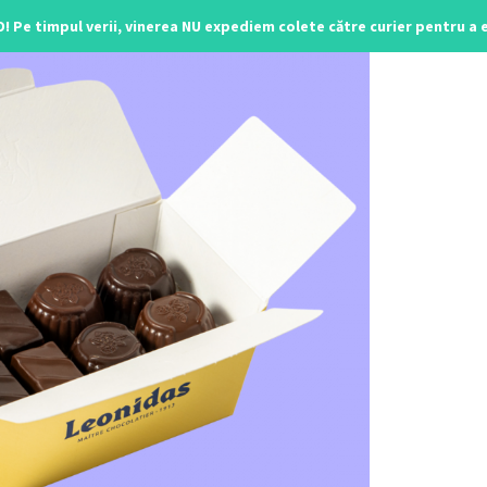
O! Pe timpul verii, vinerea NU expediem colete către curier pentru a