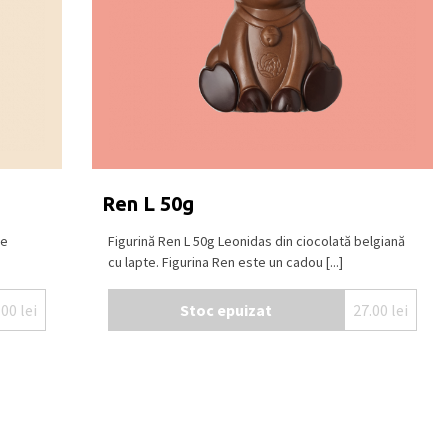
Ren L 50g
de
Figurină Ren L 50g Leonidas din ciocolată belgiană
cu lapte. Figurina Ren este un cadou [...]
.00
lei
Stoc epuizat
27.00
lei