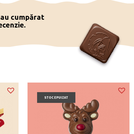
e au cumpărat
ecenzie.
 bază de caramel.
 stil de viață vegan.
e Guérande Dark și caramel simplu.
uți un produs vegan, de post și fără gluten.
STOC EPUIZAT