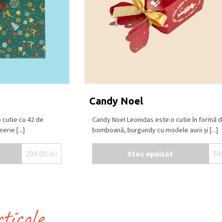
Candy Noel
 cutie cu 42 de
Candy Noel Leonidas este o cutie în formă 
erie [...]
bomboană, burgundy cu modele aurii și [...]
299.00
lei
Stoc epuizat
59
rticole