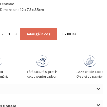
Leonidas
Dimensiuni: 12 x 7.5 x 5.5cm
-
+
Adaugă în coș
82.00
lei
Cantitate Mini Vegan
tor
Fără factură si pret în
100% unt de cacao
omânia
colet, pentru cadouri
0% ulei de palmier
e post și fără gluten
ritionale