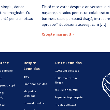
 simplu, dar de
Fie că este vorba despre o aniversare, o z
cât ne imaginăm. Cu
naștere, un cadou pentru un colaborator
antă pentru noi sau
business sau o persoană dragă, întrebare
aproape întotdeauna aceeași: cum […]
Citește mai mult »
atese
Despre
De ce Leonidas
Leonidas
și batoane
100% unt de cacao
Blog
ie
100% realizate în
Belgia
Franciza Leonidas
pentru copii
0% ulei de palmier
Magazine
 și
Leonidas
ăți
Ingrediente proaspete
Gama de praline
 ceai
Tradiție din 1913