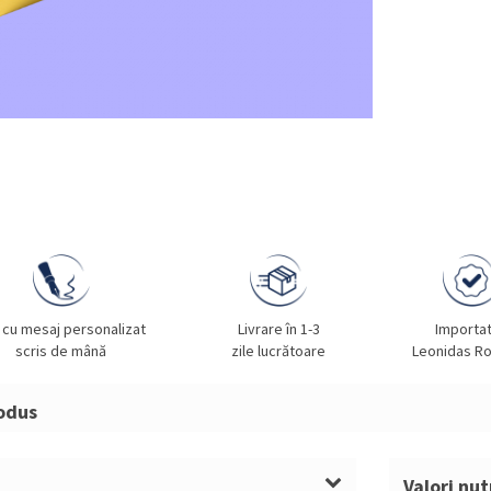
 cu mesaj personalizat
Livrare în 1-3
Importa
scris de mână
zile lucrătoare
Leonidas R
odus
 225g Leonidas – 16 praline asortate vegane, d
Valori nut