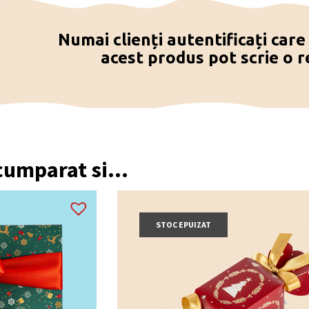
Numai clienți autentificați car
ni Vegan Leonidas?
acest produs pot scrie o r
te vegane, de post și fără gluten, cu 4 tipuri de umpluturi pe
vit pentru post?
 și este potrivit pentru această perioadă.
rsoanele cu stil de viață vegan?
 creată special pentru persoanele care urmează o dietă sau un
ne include?
 cumparat si...
el bergamotă, caramel cu portocală confiată, caramel cu sar
adou?
raline
potrivită pentru a fi oferită elegant, mai ales când ca
STOC EPUIZAT