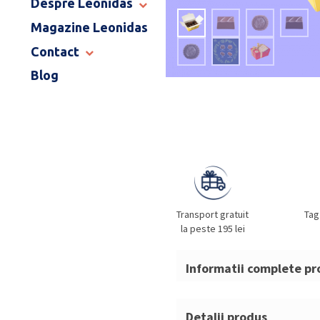
Despre Leonidas
END OF SCHOOL
Magazine Leonidas
POVESTEA LEONIDAS
FRANCIZA LEONIDAS
Contact
GAMA DE PRALINE
Blog
MAGAZINE LEONIDAS
CATALOG PAȘTE 2026
COMENZI CORPORATE
ÎNTREBĂRI FRECVENTE
Transport gratuit
Tag
la peste 195 lei
Informatii complete pr
Ballotin Mini Vegan
Detalii produs