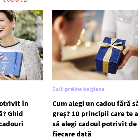
Cutii praline belgiene
trivit în
Cum alegi un cadou fără să
ă? Ghid
greș? 10 principii care te 
 cadouri
să alegi cadoul potrivit de
fiecare dată