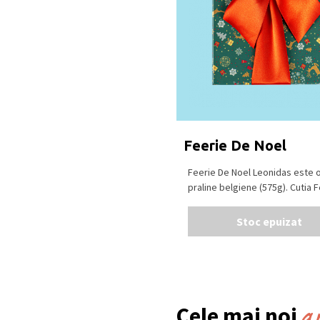
Feerie De Noel
Feerie De Noel Leonidas este o
praline belgiene (575g). Cutia Fe
Stoc epuizat
a
Cele mai noi