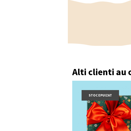
Întrebări frecvente
Ce conține Ballotin Mi
Conține 16 praline asorta
Este acest produs potri
Da, produsul este de post
Este potrivit pentru pe
Da, această selecție este
Ce sortimente de prali
Alti clienti au
Include praline cu caram
Este potrivit pentru c
Da, este o
cutie cadou p
STOC EPUIZAT