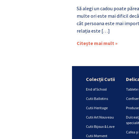
Să alegi un cadou poate părea
multe ori este mai dificil de
cât persoana este mai import
relația este […]
Citește mai mult »
Colecții Cutii
Delic
End of School
Tablete 
Cutii Ballotins
Confiser
Cutii Heritage
Produse 
Cutii Art Nouveau
Dulceață
specialit
Cutii Bijoux & Love
Cafea și
Cutii Moment