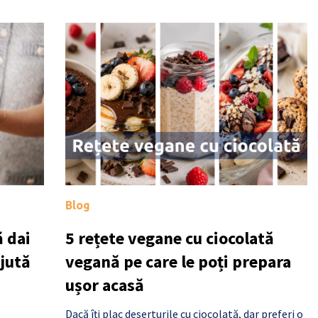
Blog
 dai
5 rețete vegane cu ciocolată
ajută
vegană pe care le poți prepara
ușor acasă
Dacă îți plac deserturile cu ciocolată, dar preferi o