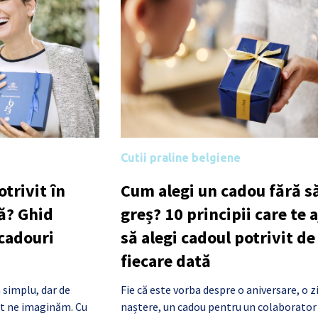
Cutii praline belgiene
trivit în
Cum alegi un cadou fără să
ă? Ghid
greș? 10 principii care te 
 cadouri
să alegi cadoul potrivit de
fiecare dată
 simplu, dar de
Fie că este vorba despre o aniversare, o z
cât ne imaginăm. Cu
naștere, un cadou pentru un colaborator