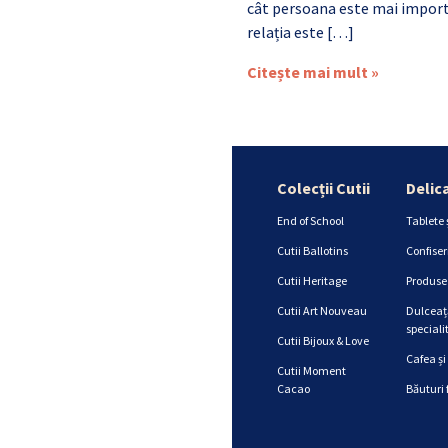
cât persoana este mai import
relația este […]
Citește mai mult »
Colecții Cutii
Delic
End of School
Tablete 
Cutii Ballotins
Confiser
Cutii Heritage
Produse 
Cutii Art Nouveau
Dulceață
specialit
Cutii Bijoux & Love
Cafea și
Cutii Moment
Cacao
Băuturi 