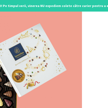
O! Pe timpul verii, vinerea NU expediem colete către curier pentru a