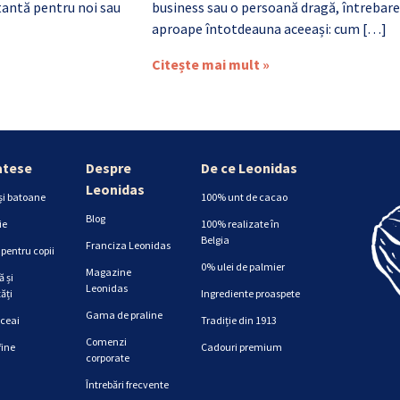
antă pentru noi sau
business sau o persoană dragă, întrebare
aproape întotdeauna aceeași: cum […]
Citește mai mult »
atese
Despre
De ce Leonidas
Leonidas
și batoane
100% unt de cacao
Blog
ie
100% realizate în
Belgia
Franciza Leonidas
pentru copii
0% ulei de palmier
Magazine
 și
Leonidas
ăți
Ingrediente proaspete
Gama de praline
 ceai
Tradiție din 1913
Comenzi
fine
Cadouri premium
corporate
Întrebări frecvente