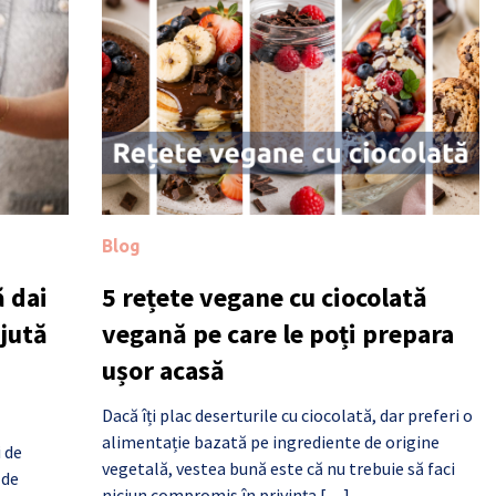
Blog
 dai
5 rețete vegane cu ciocolată
ajută
vegană pe care le poți prepara
ușor acasă
Dacă îți plac deserturile cu ciocolată, dar preferi o
alimentație bazată pe ingrediente de origine
i de
vegetală, vestea bună este că nu trebuie să faci
 de
niciun compromis în privința […]