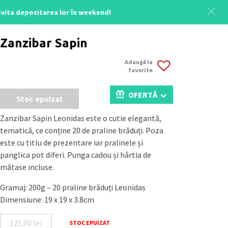
 evita depozitarea lor în weekend!
Acasă
/
Uncategorized
/ Zanzibar Sapin Noel
Zanzibar Sapin
Adaugă la
favorite
OFERTĂ
Stoc epuizat
Zanzibar Sapin Leonidas este o cutie elegantă,
tematică, ce conține 20 de praline brăduți. Poza
este cu titlu de prezentare iar pralinele și
panglica pot diferi. Punga cadou și hârtia de
mătase incluse.
Gramaj: 200g – 20 praline brăduți Leonidas
Dimensiune: 19 x 19 x 3.8cm
125.00
lei
STOC EPUIZAT