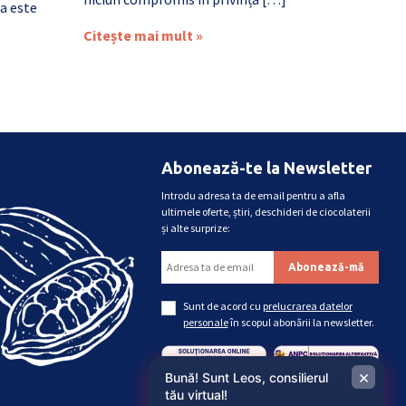
a este
Citește mai mult »
Abonează-te la Newsletter
Introdu adresa ta de email pentru a afla
ultimele oferte, știri, deschideri de ciocolaterii
și alte surprize:
Sunt de acord cu
prelucrarea datelor
personale
în scopul abonării la newsletter.
×
Bună! Sunt Leos, consilierul
tău virtual!