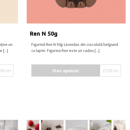
Ren N 50g
ține un
Figurină Ren N 50g Leonidas din ciocolată belgiană
[...]
cu lapte. Figurina Ren este un cadou [...]
.00
lei
Stoc epuizat
27.00
lei