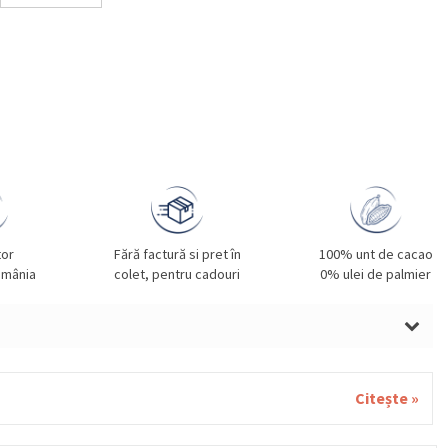
tor
Fără factură si pret în
100% unt de cacao
omânia
colet, pentru cadouri
0% ulei de palmier
UNE DE PĂDURE, UNT, GRÂU, OUĂ, SOIA.
Citește »