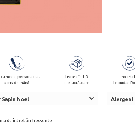
 cu mesaj personalizat
Livrare în 1-3
Importa
scris de mână
zile lucrătoare
Leonidas R
r Sapin Noel
Alergeni
wnie
: zahăr, masă de cacao, unt de cacao,
LAPTE, AL
ă de
GRÂU
, smântână de
LAPTE
, sirop de
na de întrebări frecvente
ere, zahăr invertit, umectant: sirop de
 de ridiche roșie, emulgator: lecitină de