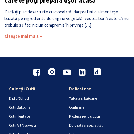
care le poți prepara ușor acasă
Dacă îți plac deserturile cu ciocolată, dar preferi o alimentație
bazată pe ingrediente de origine vegetală, vestea bună este că nu
trebuie să faci niciun compromis în privința […]
Citește mai mult »
Colecții Cutii
Delicatese
End of School
Tablete și batoane
Cutii Ballotins
Confiserie
Cutii Heritage
Produse pentru copii
Cutii Art Nouveau
Dulceață și specialități