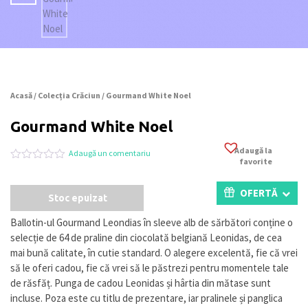
Acasă
/
Colecția Crăciun
/ Gourmand White Noel
Gourmand White Noel
Adaugă la
Adaugă un comentariu
favorite
Evaluat
0
la
0
OFERTĂ
Stoc epuizat
din
5
pe
Ballotin-ul Gourmand Leondias în sleeve alb de sărbători conține o
baza
selecție de 64 de praline din ciocolată belgiană Leonidas, de cea
a
evaluări
mai bună calitate, în cutie standard. O alegere excelentă, fie că vrei
de
să le oferi cadou, fie că vrei să le păstrezi pentru momentele tale
la
de răsfăț. Punga de cadou Leonidas și hârtia din mătase sunt
clienți
incluse. Poza este cu titlu de prezentare, iar pralinele și panglica