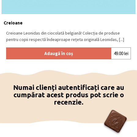
cu
LAPTE
(min. 30% cacao), ciocolată albă.
Se păstrează la loc uscat și răcoros, la o
temperatură între 15⁰C – 18⁰C.
Produs în Belgia
.
Creioane
Creioane Leonidas din ciocolată belgiană! Colecția de produse
pentru copii respectă îndeaproape rețeta originală Leonidas, [...]
Adaugă în coș
49.00
lei
Numai clienți autentificați care au
cumpărat acest produs pot scrie o
recenzie.