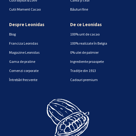
Cutii Bijoux & Love
Cafea și ceai
Cutii Moment Cacao
Băuturi fine
Despre Leonidas
De ce Leonidas
Blog
100% unt de cacao
Franciza Leonidas
100% realizate în Belgia
Magazine Leonidas
0% ulei de palmier
Gama de praline
Ingrediente proaspete
Comenzi corporate
Tradiție din 1913
Întrebări frecvente
Cadouri premium