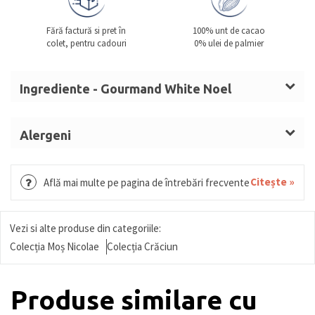
Fără factură si pret în
100% unt de cacao
colet, pentru cadouri
0% ulei de palmier
Ingrediente - Gourmand White Noel
Zahăr, masă de cacao, unt de cacao,
LAPTE
praf
integral,
ALUNE DE PĂDURE
,
SMÂNTÂNĂ
, sirop de
Alergeni
glucoză,
UNT
LAPTE, ALUNE DE PĂDURE, SMÂNTÂNĂ, UNT,
(LAPTE),
MIGDALE
,
UNT
anhidru,
LAPTE
condensat
MIGDALE, GRÂU, GLUTEN, OUĂ, MIGDALE, SOIA,
Citește »
Află mai multe pe pagina de întrebări frecvente
îndulcit, nucă de cocos mărunțită, zahăr invertit,
FISTIC, SUSAN.
alcool, umectant (sorbitol), arome,
dextroză,
NUCI,
sirop glucoză și fructoză, fructe
Vezi si alte produse din categoriile:
confiate (portocală, pepene), sirop sorbitol, miere,
Colecția Moș Nicolae
Colecția Crăciun
biscuite
(GRÂU (GLUTEN), OUĂ),
orez expandat,
căpșune, pudră de cacao, vișine,
MIGDALE
amare,
Produse similare cu
băutură vegetală de
MIGDALE
(
MIGDALE
, zahăr,