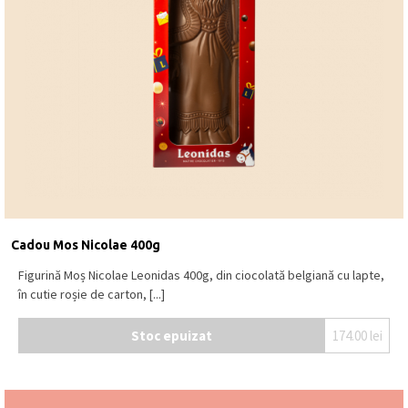
Cadou Mos Nicolae 400g
Figurină Moș Nicolae Leonidas 400g, din ciocolată belgiană cu lapte,
în cutie roșie de carton, [...]
Stoc epuizat
174.00
lei