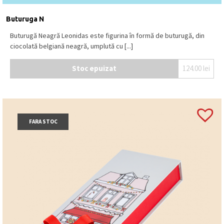
Buturuga N
Buturugă Neagră Leonidas este figurina în formă de buturugă, din
ciocolată belgiană neagră, umplută cu [...]
Stoc epuizat
124.00
lei
FARA STOC