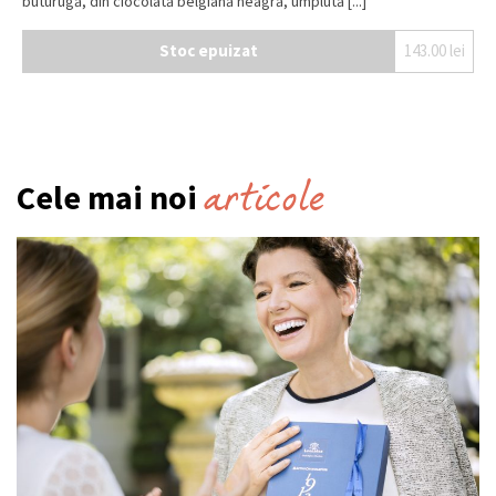
buturugă, din ciocolată belgiană neagră, umplută [...]
Stoc epuizat
143.00
lei
articole
Cele mai noi