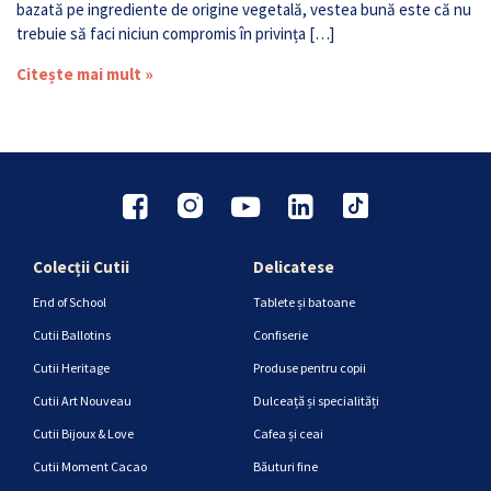
bazată pe ingrediente de origine vegetală, vestea bună este că nu
trebuie să faci niciun compromis în privința […]
Citește mai mult »
Colecții Cutii
Delicatese
End of School
Tablete și batoane
Cutii Ballotins
Confiserie
Cutii Heritage
Produse pentru copii
Cutii Art Nouveau
Dulceață și specialități
Cutii Bijoux & Love
Cafea și ceai
Cutii Moment Cacao
Băuturi fine