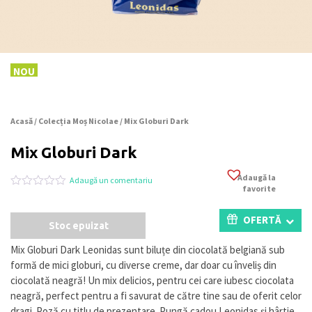
NOU
Acasă
/
Colecția Moș Nicolae
/ Mix Globuri Dark
Mix Globuri Dark
Adaugă la
Adaugă un comentariu
favorite
Evaluat
0
la
0
OFERTĂ
Stoc epuizat
din
5
pe
Mix Globuri Dark Leonidas sunt biluțe din ciocolată belgiană sub
baza
formă de mici globuri, cu diverse creme, dar doar cu înveliș din
a
evaluări
ciocolată neagră! Un mix delicios, pentru cei care iubesc ciocolata
de
neagră, perfect pentru a fi savurat de către tine sau de oferit celor
la
dragi. Poză cu titlu de prezentare. Pungă cadou Leonidas și hârtie
clienți