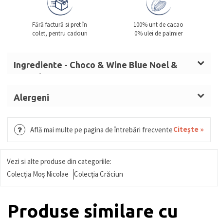
Fără factură si pret în
100% unt de cacao
colet, pentru cadouri
0% ulei de palmier
Ingrediente - Choco & Wine Blue Noel &
Lamuri Sgr
Zahăr, masă de cacao, unt de
Alergeni
cacao,
LAPTE
praf integral,
ALUNE DE
LAPTE, ALUNE DE PĂDURE, SMÂNTÂNĂ, UNT,
PĂDURE
,
SMÂNTÂNĂ
, sirop de glucoză,
UNT
MIGDALE, GRÂU, GLUTEN, OUĂ, MIGDALE, SOIA,
Citește »
Află mai multe pe pagina de întrebări frecvente
(LAPTE),
MIGDALE
,
UNT
anhidru,
LAPTE
condensat
FISTIC, SUSAN.
îndulcit, nucă de cocos mărunțită, zahăr
invertit, alcool, umectant (sorbitol), arome,
Vezi si alte produse din categoriile:
dextroză,
NUCI,
sirop glucoză și fructoză,
Colecția Moș Nicolae
Colecția Crăciun
fructe confiate (portocală, pepene), sirop
sorbitol, miere, biscuite
(GRÂU (GLUTEN),
Produse similare cu
OUĂ),
orez expandat, căpșune, pudră de