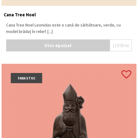
Cana Tree Noel
Cana Tree Noel Leonidas este o cană de sărbătoare, verde, cu
model brăduț în relief. [...]
Stoc epuizat
119.00
lei
FARA STOC