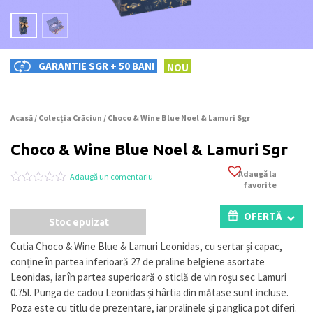
GARANTIE SGR + 50 BANI
NOU
Acasă
/
Colecția Crăciun
/ Choco & Wine Blue Noel & Lamuri Sgr
Choco & Wine Blue Noel & Lamuri Sgr
Adaugă la
Adaugă un comentariu
favorite
Evaluat
0
la
0
OFERTĂ
Stoc epuizat
din
5
pe
Cutia Choco & Wine Blue & Lamuri Leonidas, cu sertar și capac,
baza
conține în partea inferioară 27 de praline belgiene asortate
a
evaluări
Leonidas, iar în partea superioară o sticlă de vin roșu sec Lamuri
de
0.75l. Punga de cadou Leonidas și hârtia din mătase sunt incluse.
la
Poza este cu titlu de prezentare, iar pralinele și panglica pot diferi.
clienți