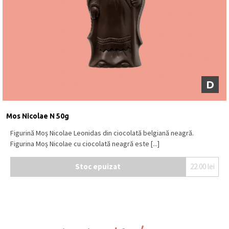
D
Mos Nicolae N 50g
Figurină Moș Nicolae Leonidas din ciocolată belgiană neagră.
Figurina Moș Nicolae cu ciocolată neagră este [...]
Stoc epuizat
22.00
lei