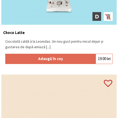
pectină, oțet balsamic, busuioc.
“
Marzipanul
căpșună” conține agent de colorare: carmin.
D
Ciocolată neagră (min. 54% cacao), Sao
Tome ciocolată neagră (min. 72% cacao),
Choco Latte
ciocolată cu
LAPTE
(min. 30% cacao),
ciocolată albă.
Ciocolată caldă à la Leonidas. Un nou gust pentru micul dejun și
gustarea de după-amiază [...]
Se păstrează la loc uscat și răcoros, la o
temperatură între 15⁰C – 18⁰C.
Produs în
Adaugă în coș
19.00
lei
Belgia
.