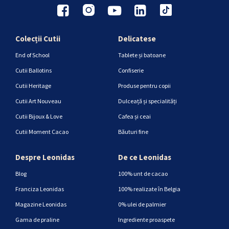
Colecții Cutii
Delicatese
End of School
Tablete și batoane
Cutii Ballotins
Confiserie
Cutii Heritage
Produse pentru copii
Cutii Art Nouveau
Dulceață și specialități
Cutii Bijoux & Love
Cafea și ceai
Cutii Moment Cacao
Băuturi fine
Despre Leonidas
De ce Leonidas
Blog
100% unt de cacao
Franciza Leonidas
100% realizate în Belgia
Magazine Leonidas
0% ulei de palmier
Gama de praline
Ingrediente proaspete