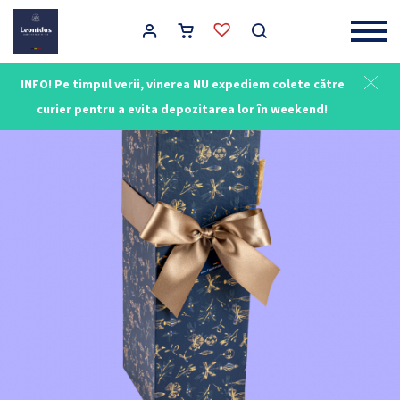
Main Navigation
INFO! Pe timpul verii, vinerea NU expediem colete către
NOU
curier pentru a evita depozitarea lor în weekend!