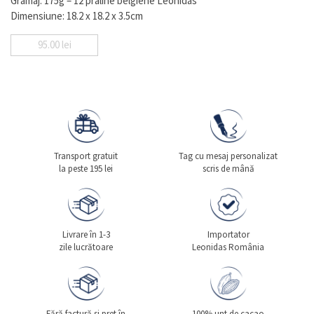
Gramaj: 175g – 12 praline belgiene Leonidas
Dimensiune: 18.2 x 18.2 x 3.5cm
95.00
lei
Transport gratuit
Tag cu mesaj personalizat
la peste 195 lei
scris de mână
Livrare în 1-3
Importator
zile lucrătoare
Leonidas România
Fără factură si pret în
100% unt de cacao