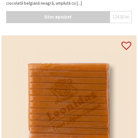
ciocolată belgiană neagră, umplută cu [...]
Stoc epuizat
124.00
lei