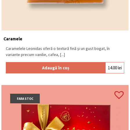
Caramele
Caramelele Leonidas oferă o textură fină și un gust bogat, în
variante precum vanilie, cafea, [...]
Adaugă în coș
14.00
lei
FARA STOC