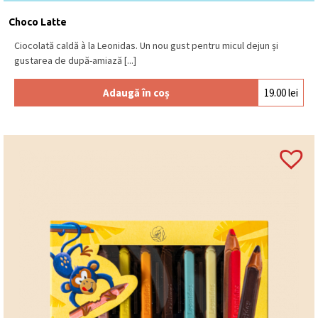
Se păstrează la loc uscat și răcoros, la o
temperatură între 15⁰C – 18⁰C.
Produs în Belgia
.
Choco Latte
Ciocolată caldă à la Leonidas. Un nou gust pentru micul dejun și
gustarea de după-amiază [...]
Adaugă în coș
19.00
lei