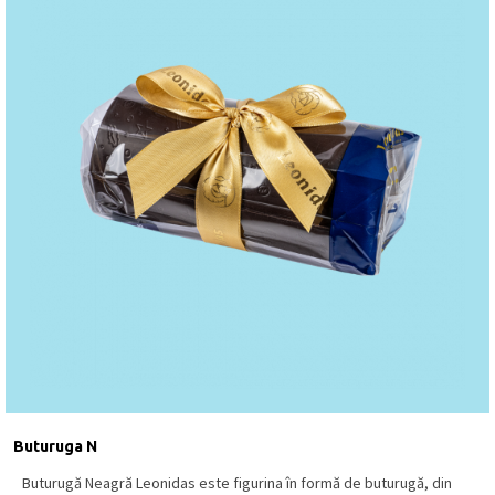
Buturuga N
Buturugă Neagră Leonidas este figurina în formă de buturugă, din