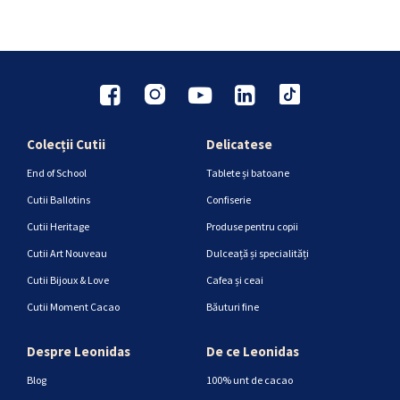
Colecții Cutii
Delicatese
End of School
Tablete și batoane
Cutii Ballotins
Confiserie
Cutii Heritage
Produse pentru copii
Cutii Art Nouveau
Dulceață și specialități
Cutii Bijoux & Love
Cafea și ceai
Cutii Moment Cacao
Băuturi fine
Despre Leonidas
De ce Leonidas
Blog
100% unt de cacao