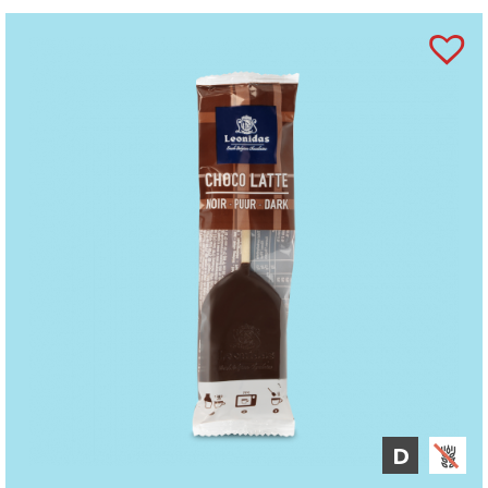
invertazică,
FISTIC
, cafea, zmeură, conservanți
(sorbet de potasiu), fragmente de boabe de cacao
prăjite, anhidru de grăsime din lapte, xylitol,
concentrat suc de zmeură, regulator aciditate: acid
citric, merișor,
SUSAN.
Coloranți (sfeclă roție,
extract de soc, annatto, curcumină, complex de
clorofilă cupru, caramel), coajă de portocală,
amidon de
GRÂU,
ananas, sare, concentrat suc de
lămâie, lămâie, agenți de creștere (bicarbonat de
sodiu, carbonat de amoniu, condimente, albuș
de
OU,
concentrat de fructe, sare Guarande,
pectină, oțet balsamic, busuioc.
“
Marzipanul
căpșună” conține agent de colorare: carmin.
Ciocolată neagră (min. 54% cacao), Sao Tome
ciocolată neagră (min. 72% cacao), ciocolată
D
cu
LAPTE
(min. 30% cacao), ciocolată albă.