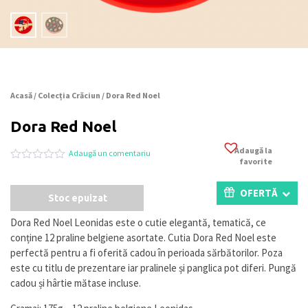
Acasă
/
Colecția Crăciun
/ Dora Red Noel
Dora Red Noel
Adaugă la
Adaugă un comentariu
favorite
Evaluat
0
la
0
OFERTĂ
Stoc epuizat
din
5
pe
Dora Red Noel Leonidas este o cutie elegantă, tematică, ce
baza
conține 12 praline belgiene asortate. Cutia Dora Red Noel este
a
evaluări
perfectă pentru a fi oferită cadou în perioada sărbătorilor. Poza
de
este cu titlu de prezentare iar pralinele și panglica pot diferi. Pungă
la
cadou și hârtie mătase incluse.
clienți