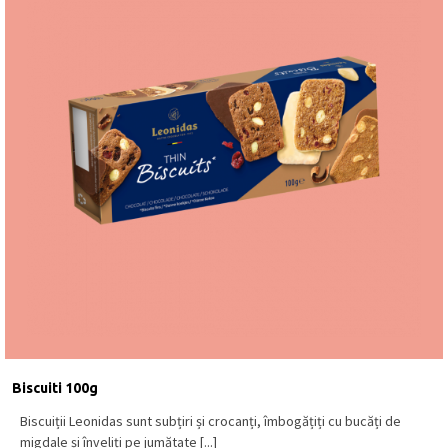
Biscuiti 100g
Biscuiții Leonidas sunt subțiri și crocanți, îmbogățiți cu bucăți de
migdale și înveliți pe jumătate [...]