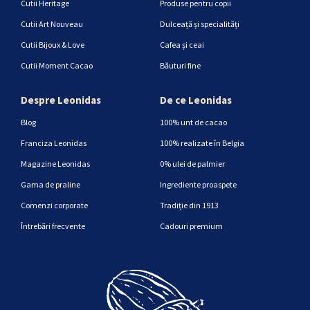
Cutii Heritage
Produse pentru copii
Cutii Art Nouveau
Dulceață și specialități
Cutii Bijoux & Love
Cafea și ceai
Cutii Moment Cacao
Băuturi fine
Despre Leonidas
De ce Leonidas
Blog
100% unt de cacao
Franciza Leonidas
100% realizate în Belgia
Magazine Leonidas
0% ulei de palmier
Gama de praline
Ingrediente proaspete
Comenzi corporate
Tradiție din 1913
Întrebări frecvente
Cadouri premium