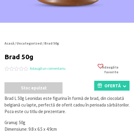
Acasă
/
Uncategorized
/ Brad 50g
Brad 50g
Adaugă la
Adaugă un comentariu
favorite
Evaluat
0
la
0
OFERTĂ
Stoc epuizat
din
5
pe
Brad L 50g Leonidas este figurina în formă de brad, din ciocolată
baza
belgiană cu lapte, perfectă de oferit cadou în perioada sărbătorilor.
a
evaluări
Poza este cu titlu de prezentare.
de
la
Gramaj: 50g
clienți
Dimensiune: 9.8 x 6.5 x 4.9cm