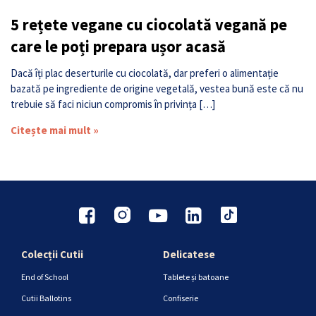
5 rețete vegane cu ciocolată vegană pe
care le poți prepara ușor acasă
Dacă îți plac deserturile cu ciocolată, dar preferi o alimentație
bazată pe ingrediente de origine vegetală, vestea bună este că nu
trebuie să faci niciun compromis în privința […]
Citește mai mult »
Colecții Cutii
Delicatese
End of School
Tablete și batoane
Cutii Ballotins
Confiserie