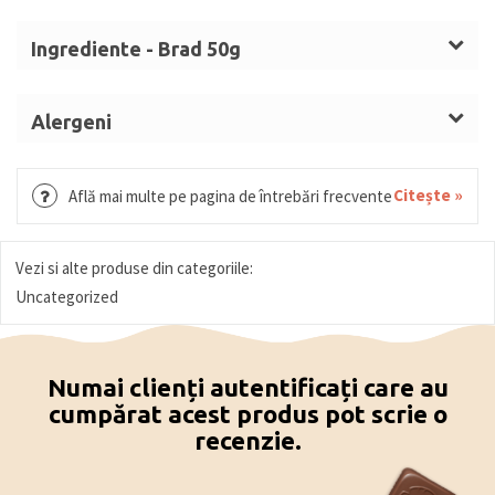
Ingrediente - Brad 50g
Zahăr,
LAPTE
praf integral, unt de cacao, masă de
cacao, emulgator (lecitină de
SOIA
), aromă,
Alergeni
colorant: carmin. Ciocolată cu
LAPTE
(min 33%
LAPTE, SOIA. Urme conținute în produs: ouă, nuci
substante solide de cacao). Ciocolată neagră (min
(alune, migdale, fistic, nuci).
Citește »
Află mai multe pe pagina de întrebări frecvente
55% cacao solidă). Ciocolată colorată (min. 28%
solide de cacao).
Vezi si alte produse din categoriile:
Uncategorized
Numai clienți autentificați care au
cumpărat acest produs pot scrie o
recenzie.