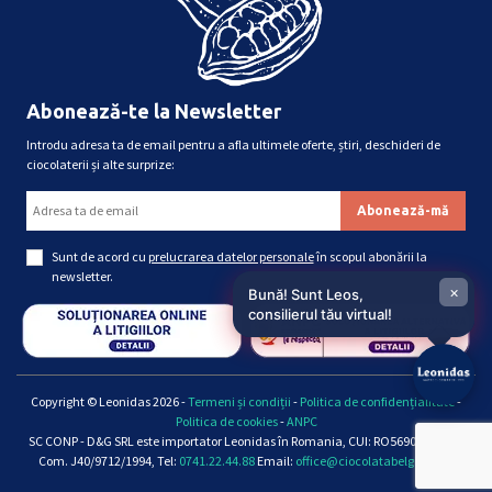
Abonează-te la Newsletter
Introdu adresa ta de email pentru a afla ultimele oferte, știri, deschideri de
ciocolaterii și alte surprize:
Sunt de acord cu
prelucrarea datelor personale
în scopul abonării la
newsletter.
×
Bună! Sunt Leos,
consilierul tău virtual!
Copyright © Leonidas 2026 -
Termeni și condiții
-
Politica de confidențialitate
-
Politica de cookies
-
ANPC
SC CONP - D&G SRL este importator Leonidas în Romania, CUI: RO5690661, Reg.
Com. J40/9712/1994, Tel:
0741.22.44.88
Email:
office@ciocolatabelgiana.ro