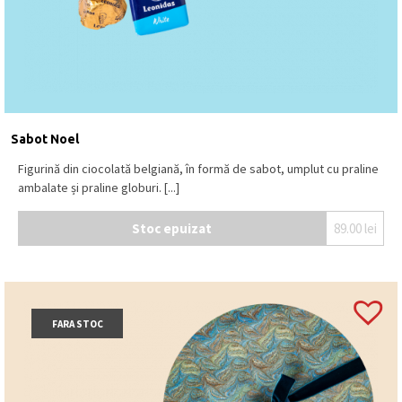
Sabot Noel
Figurină din ciocolată belgiană, în formă de sabot, umplut cu praline
ambalate și praline globuri. [...]
Stoc epuizat
89.00
lei
FARA STOC