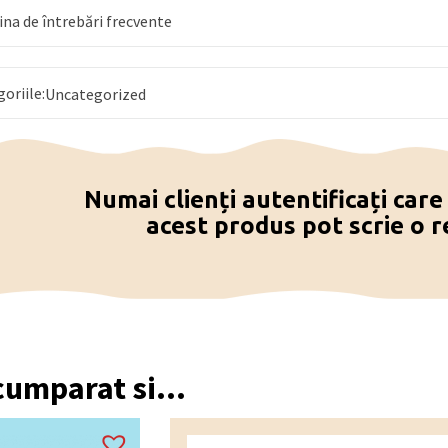
na de întrebări frecvente
goriile:
Uncategorized
Numai clienți autentificați car
acest produs pot scrie o r
 cumparat si...