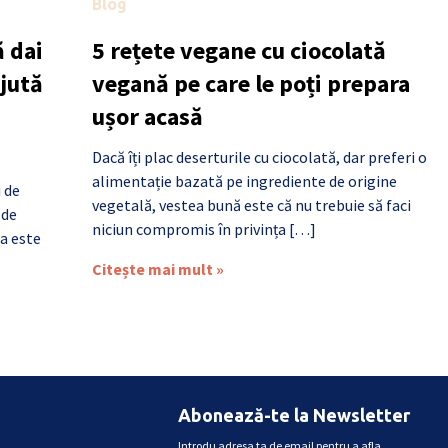
Blog
 dai
5 rețete vegane cu ciocolată
ajută
vegană pe care le poți prepara
ușor acasă
Dacă îți plac deserturile cu ciocolată, dar preferi o
alimentație bazată pe ingrediente de origine
i de
vegetală, vestea bună este că nu trebuie să faci
 de
niciun compromis în privința […]
a este
Citește mai mult »
Abonează-te la Newsletter
Introdu adresa ta de email pentru a afla