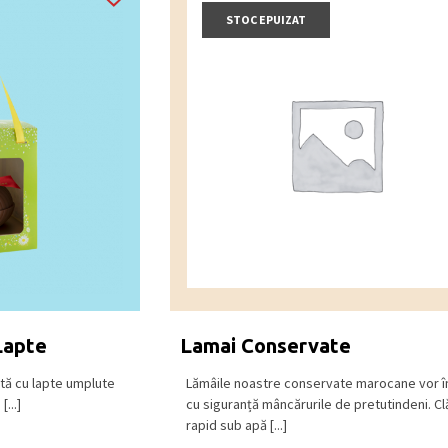
STOC EPUIZAT
Lapte
Lamai Conservate
ată cu lapte umplute
Lămâile noastre conservate marocane vor î
...]
cu siguranță mâncărurile de pretutindeni. Clă
rapid sub apă [...]