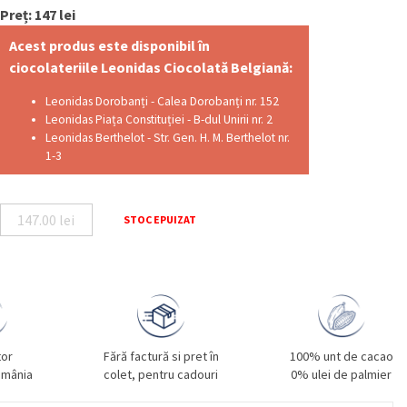
Preț: 147 lei
Acest produs este disponibil în
ciocolateriile Leonidas Ciocolată Belgiană:
Leonidas Dorobanți - Calea Dorobanți nr. 152
Leonidas Piața Constituției - B-dul Unirii nr. 2
Leonidas Berthelot - Str. Gen. H. M. Berthelot nr.
1-3
147.00
lei
STOC EPUIZAT
tor
Fără factură si pret în
100% unt de cacao
omânia
colet, pentru cadouri
0% ulei de palmier