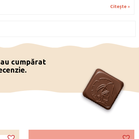
Citește »
e au cumpărat
ecenzie.