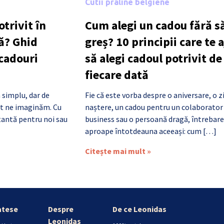
Cutii praline belgiene
trivit în
Cum alegi un cadou fără să
ă? Ghid
greș? 10 principii care te 
 cadouri
să alegi cadoul potrivit de
fiecare dată
 simplu, dar de
Fie că este vorba despre o aniversare, o z
cât ne imaginăm. Cu
naștere, un cadou pentru un colaborator
antă pentru noi sau
business sau o persoană dragă, întrebare
aproape întotdeauna aceeași: cum […]
Citește mai mult »
atese
Despre
De ce Leonidas
Leonidas