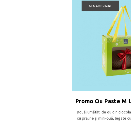
STOC EPUIZAT
Promo Ou Paste M 
Două jumătăți de ou din ciocol
cu praline și mini-ouă, legate cu [