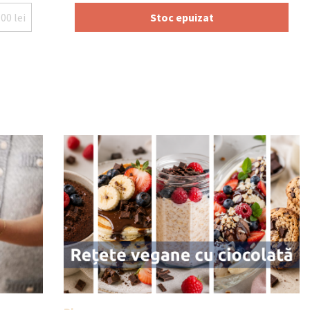
.00
lei
Stoc epuizat