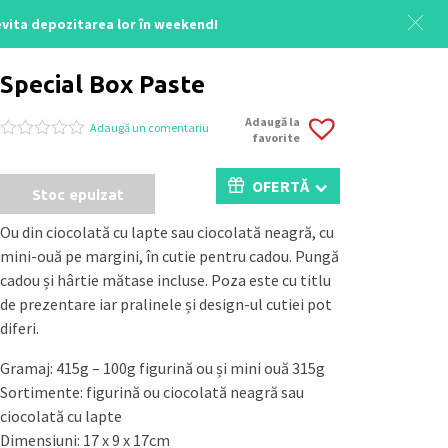
 evita depozitarea lor în weekend!
Acasă
/
Uncategorized
/ Special Box Paste
Special Box Paste
Adaugă la
Adaugă un comentariu
favorite
Evaluat
0
la
0
OFERTĂ
Stoc epuizat
din
5
pe
Ou din ciocolată cu lapte sau ciocolată neagră, cu
baza
mini-ouă pe margini, în cutie pentru cadou. Pungă
a
evaluări
cadou și hârtie mătase incluse. Poza este cu titlu
de
de prezentare iar pralinele și design-ul cutiei pot
la
clienți
diferi.
Gramaj: 415g – 100g figurină ou și mini ouă 315g
Sortimente: figurină ou ciocolată neagră sau
ciocolată cu lapte
Dimensiuni: 17 x 9 x 17cm