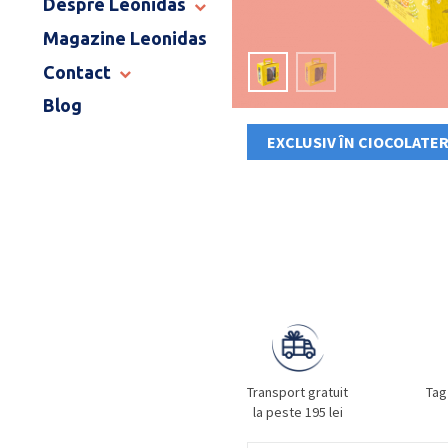
Despre Leonidas
END OF SCHOOL
Magazine Leonidas
POVESTEA LEONIDAS
FRANCIZA LEONIDAS
Contact
GAMA DE PRALINE
Blog
MAGAZINE LEONIDAS
CATALOG PAȘTE 2026
COMENZI CORPORATE
EXCLUSIV ÎN CIOCOLATER
ÎNTREBĂRI FRECVENTE
Transport gratuit
Tag
la peste 195 lei