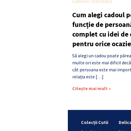
Cadouri ciocolată
Cum alegi cadoul po
funcție de persoan
complet cu idei de
pentru orice ocazie
Să alegi un cadou poate părea
multe ori este mai dificil de
cât persoana este mai import
relația este […]
Citește mai mult »
Colecții Cutii
Delic