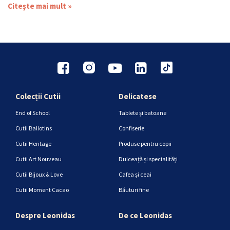
Citește mai mult »
Colecții Cutii
Delicatese
End of School
Tablete și batoane
Cutii Ballotins
Confiserie
Cutii Heritage
Produse pentru copii
Cutii Art Nouveau
Dulceață și specialități
Cutii Bijoux & Love
Cafea și ceai
Cutii Moment Cacao
Băuturi fine
Despre Leonidas
De ce Leonidas