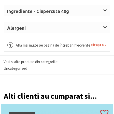
Ingrediente - Ciupercuta 40g
Zahăr, unt de cacao,
LAPTE
praf integral, masă de
cacao,
LAPTE
praf degresat, emulgator: lecitine,
Alergeni
aromă(e): aromă naturală de vanilie, colorant:
Lapte, soia.
extract de boia de ardei. Poate conține urme de
Citește »
Află mai multe pe pagina de întrebări frecvente
SOIA
. Ciocolata cu
lapte
conține substanțe solide
de cacao minim 33%, solide din
lapte
minim 22%.
Vezi si alte produse din categoriile:
Uncategorized
Alti clienti au cumparat si...