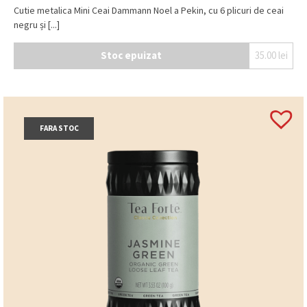
Cutie metalica Mini Ceai Dammann Noel a Pekin, cu 6 plicuri de ceai
negru și [...]
Stoc epuizat
35.00
lei
FARA STOC