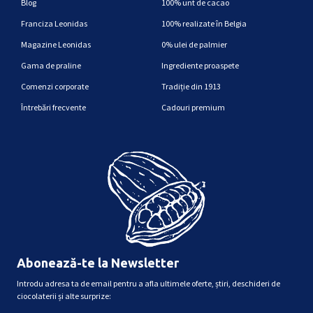
Blog
100% unt de cacao
Franciza Leonidas
100% realizate în Belgia
Magazine Leonidas
0% ulei de palmier
Gama de praline
Ingrediente proaspete
Comenzi corporate
Tradiție din 1913
Întrebări frecvente
Cadouri premium
Abonează-te la Newsletter
Introdu adresa ta de email pentru a afla ultimele oferte, știri, deschideri de
ciocolaterii și alte surprize: