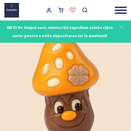
Main Navigation
INFO! Pe timpul verii, vinerea NU expediem colete către
curier pentru a evita depozitarea lor în weekend!