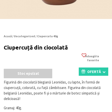
Acasă
/
Uncategorized
/ Ciupercuta 40g
Ciupercuță din ciocolată
Adaugă la
favorite
OFERTĂ
Stoc epuizat
Figurină din ciocolată blegiană Leonidas, cu lapte, în formă de
ciupercuță, colorată, cu față zâmbitoare. Figurina din ciocolată
belgiană Leonidas, poate fi și o mărturie de botez simpatică și
delicioasă!
Gramaj: 40g.