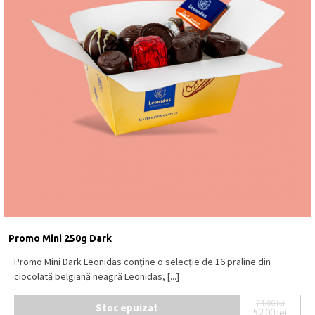
Promo Mini 250g Dark
Promo Mini Dark Leonidas conține o selecție de 16 praline din
ciocolată belgiană neagră Leonidas, [...]
74.00
lei
Stoc epuizat
52.00
lei
Prețul ini
Prețul cur