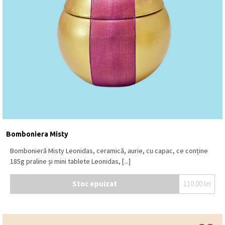
ciocolată neagră (min. 72% cacao), ciocolată
cu
LAPTE
(min. 30% cacao), ciocolată albă.
Se păstrează la loc uscat și răcoros, la o
temperatură între 15⁰C – 18⁰C.
Produs în Belgia
.
Bomboniera Misty
Bombonieră Misty Leonidas, ceramică, aurie, cu capac, ce conține
185g praline și mini tablete Leonidas, [...]
Stoc epuizat
110.00
lei