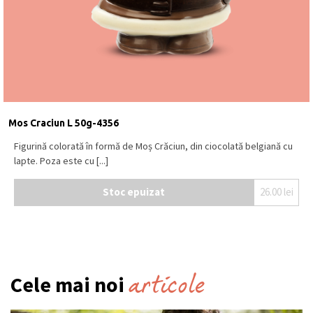
Mos Craciun L 50g-4356
Figurină colorată în formă de Moș Crăciun, din ciocolată belgiană cu
lapte. Poza este cu [...]
Stoc epuizat
26.00
lei
articole
Cele mai noi