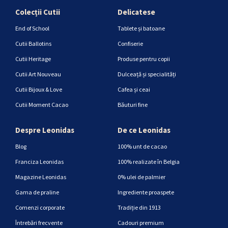
Colecții Cutii
Delicatese
End of School
Tablete și batoane
Cutii Ballotins
Confiserie
Cutii Heritage
Produse pentru copii
Cutii Art Nouveau
Dulceață și specialități
Cutii Bijoux & Love
Cafea și ceai
Cutii Moment Cacao
Băuturi fine
Despre Leonidas
De ce Leonidas
Blog
100% unt de cacao
Franciza Leonidas
100% realizate în Belgia
Magazine Leonidas
0% ulei de palmier
Gama de praline
Ingrediente proaspete
Comenzi corporate
Tradiție din 1913
Întrebări frecvente
Cadouri premium