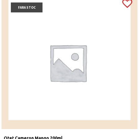
FARA STOC
Otet Cameron Mango 200ml