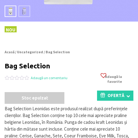
NOU
Acasă
/
Uncategorized
/ Bag Selection
Bag Selection
Adaugă la
Adaugă un comentariu
favorite
Evaluat
0
la
0
OFERTĂ
Stoc epuizat
din
5
pe
Bag Selection Leonidas este produsul realizat după preferințele
baza
clienților. Bag Selection conține top 10 cele mai apreciate praline
a
evaluări
belgiene Leonidas, în România. Punga de cadou kraft Leonidas și
de
hârtia din mătase sunt incluse. Conține cele mai apreciate 10
la
praline: Cerise, Ganache, Sete, Coeur Framboise, Eve Milk, Tosca,
clienți