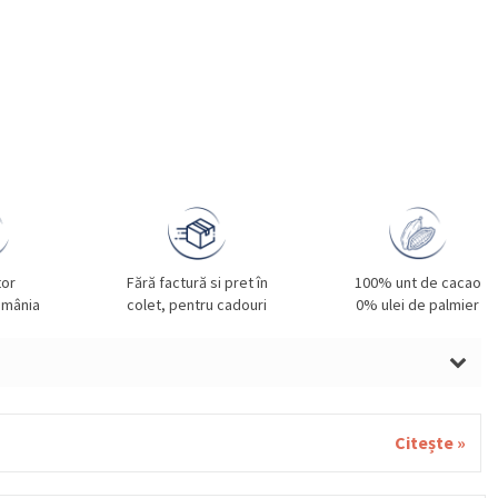
tor
Fără factură si pret în
100% unt de cacao
omânia
colet, pentru cadouri
0% ulei de palmier
nii și declarația nutrițională aici
Citește »