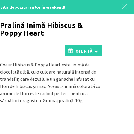
 evita depozitarea lor în weekend!
Acasă
/
Uncategorized
/ Heart Hibiscus & Poppy Heart
Pralină Inimă Hibiscus &
Poppy Heart
OFERTĂ
Coeur Hibiscus & Poppy Heart este inimă de
ciocolată albă, cu o culoare naturală intensă de
trandafir, care dezvăluie un ganache infuzat cu
flori de hibiscus și mac. Această inimă colorată cu
arome de flori este cadoul perfect pentru a
sărbători dragostea. Gramaj pralină: 10g.