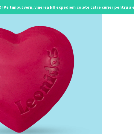
O! Pe timpul verii, vinerea NU expediem colete către curier pentru a