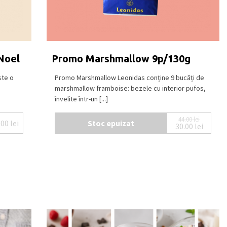
Noel
Promo Marshmallow 9p/130g
ste o
Promo Marshmallow Leonidas conține 9 bucăți de
marshmallow framboise: bezele cu interior pufos,
învelite într-un [...]
44.00
lei
.00
lei
Stoc epuizat
30.00
lei
Prețul iniți
Prețul cure