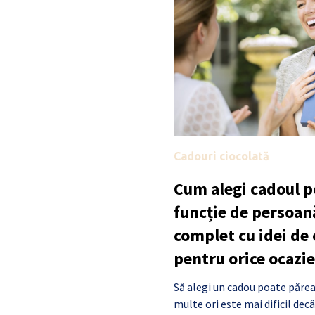
Cadouri ciocolată
Cum alegi cadoul po
funcție de persoan
complet cu idei de
pentru orice ocazie
Să alegi un cadou poate părea
multe ori este mai dificil de