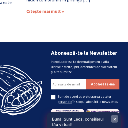
a este
Citește mai mult »
Abonează-te la Newsletter
Introdu adresa ta de email pentru a afla
ultimele oferte, știri, deschideri de ciocolaterii
și alte surprize:
Sunt de acord cu
prelucrarea datelor
personale
în scopul abonării la newsletter.
×
Bună! Sunt Leos, consilierul
tău virtual!