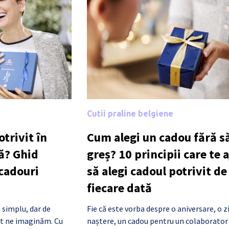
Cutii praline belgiene
trivit în
Cum alegi un cadou fără să
ă? Ghid
greș? 10 principii care te 
 cadouri
să alegi cadoul potrivit de
fiecare dată
 simplu, dar de
Fie că este vorba despre o aniversare, o z
cât ne imaginăm. Cu
naștere, un cadou pentru un colaborator