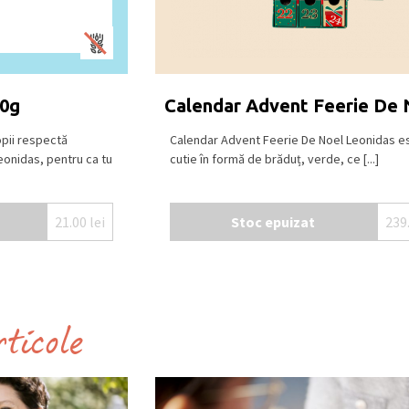
30g
Calendar Advent Feerie De 
opii respectă
Calendar Advent Feerie De Noel Leonidas e
eonidas, pentru ca tu
cutie în formă de brăduț, verde, ce [...]
21.00
lei
Stoc epuizat
239
rticole