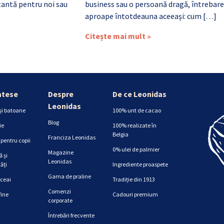
antă pentru noi sau
business sau o persoană dragă, întrebare
aproape întotdeauna aceeași: cum […]
Citește mai mult »
atese
Despre
De ce Leonidas
Leonidas
și batoane
100% unt de cacao
Blog
ie
100% realizate în
Belgia
Franciza Leonidas
pentru copii
0% ulei de palmier
Magazine
 și
Leonidas
ăți
Ingrediente proaspete
Gama de praline
 ceai
Tradiție din 1913
Comenzi
fine
Cadouri premium
corporate
Întrebări frecvente