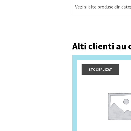
Vezi si alte produse din cate
cacao): zahăr, unt de cac
de
soia
, aromă naturală d
Alti clienti au
STOC EPUIZAT