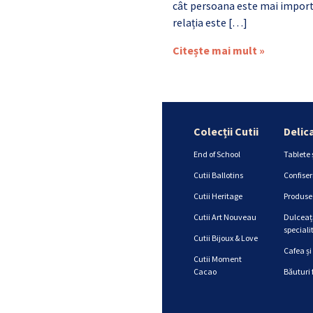
cât persoana este mai import
relația este […]
Citește mai mult »
Colecții Cutii
Delic
End of School
Tablete 
Cutii Ballotins
Confiser
Cutii Heritage
Produse 
Cutii Art Nouveau
Dulceață
specialit
Cutii Bijoux & Love
Cafea și
Cutii Moment
Cacao
Băuturi 