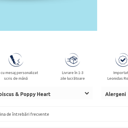
 cu mesaj personalizat
Livrare în 1-3
Importa
scris de mână
zile lucrătoare
Leonidas R
ibiscus & Poppy Heart
Alergeni
te
praf integral, infuzie de flori de hibiscus,
Vezi alerge
zahăr inversat, umectant (sirop de
na de întrebări frecvente
idichi roșie, suc de sfeclă, arome,
ia
). Cu ciocolată albă (min. 25% solid de