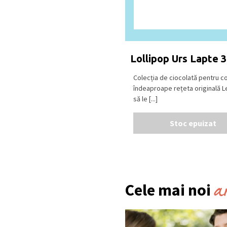
Lollipop Urs Lapte 
Colecția de ciocolată pentru c
îndeaproape rețeta originală L
să le [...]
Stoc epuizat
a
Cele mai noi