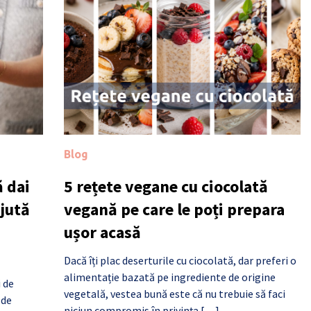
Blog
 dai
5 rețete vegane cu ciocolată
ajută
vegană pe care le poți prepara
ușor acasă
Dacă îți plac deserturile cu ciocolată, dar preferi o
alimentație bazată pe ingrediente de origine
i de
vegetală, vestea bună este că nu trebuie să faci
 de
niciun compromis în privința […]