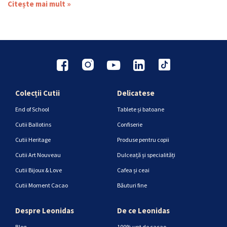
Citește mai mult »
Colecții Cutii
Delicatese
End of School
Tablete și batoane
Cutii Ballotins
Confiserie
Cutii Heritage
Produse pentru copii
Cutii Art Nouveau
Dulceață și specialități
Cutii Bijoux & Love
Cafea și ceai
Cutii Moment Cacao
Băuturi fine
Despre Leonidas
De ce Leonidas
Blog
100% unt de cacao