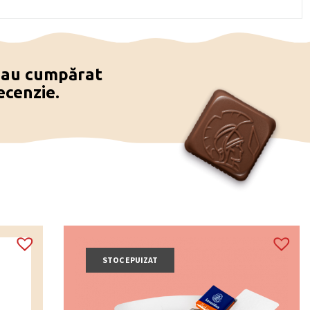
e au cumpărat
ecenzie.
STOC EPUIZAT