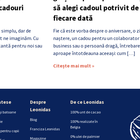
 cadouri
să alegi cadoul potrivit de
fiecare dată
 simplu, dar de
Fie că este vorba despre o aniversare, o z
cât ne imaginăm. Cu
naștere, un cadou pentru un colaborator
antă pentru noi sau
business sau o persoană dragă, întrebare
aproape întotdeauna aceeași: cum […]
Citește mai mult »
atese
Despre
De ce Leonidas
Leonidas
și batoane
100% unt de cacao
Blog
ie
100% realizate în
Belgia
Franciza Leonidas
pentru copii
0% ulei de palmier
Magazine