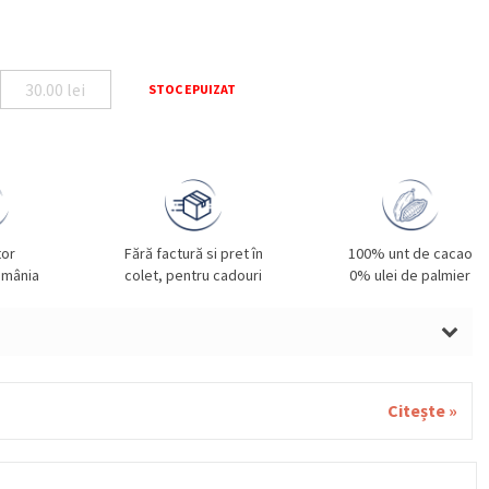
30.00
lei
STOC EPUIZAT
tor
Fără factură si pret în
100% unt de cacao
omânia
colet, pentru cadouri
0% ulei de palmier
a. Poate contine urme de nuci (alune de padure, migdale,
 pecan) si ou.
Citește »