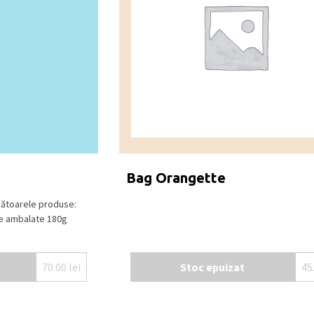
Bag Orangette
mătoarele produse:
ne ambalate 180g
70.00
lei
Stoc epuizat
45