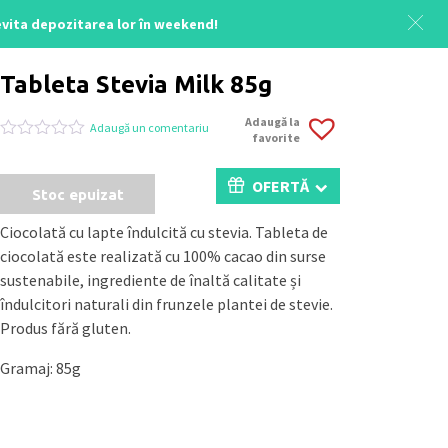
 evita depozitarea lor în weekend!
Acasă
/
Uncategorized
/ Tableta Stevia Milk 85g
Tableta Stevia Milk 85g
Adaugă la
Adaugă un comentariu
favorite
Evaluat
0
la
0
OFERTĂ
Stoc epuizat
din
5
pe
Ciocolată cu lapte îndulcită cu stevia. Tableta de
baza
ciocolată este realizată cu 100% cacao din surse
a
evaluări
sustenabile, ingrediente de înaltă calitate și
de
îndulcitori naturali din frunzele plantei de stevie.
la
clienți
Produs fără gluten.
Gramaj: 85g