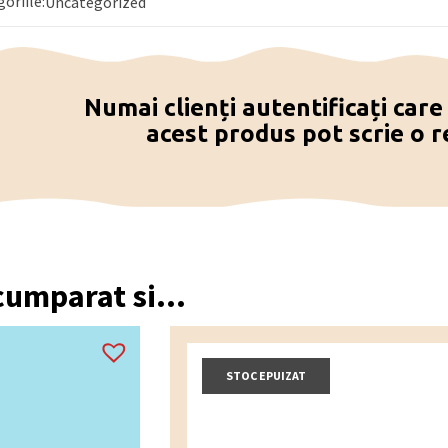
goriile:
ine urme de nuci (alune de padure,
Uncategorized
) si ou.
 2024kj/ 484 kcal, grasimi 36g (saturate
haruri 21g), fibre 178g, proteine 8g, sare
Numai clienți autentificați car
acest produs pot scrie o r
 si racoros, la o temperatura intre 15⁰C –
 cumparat si...
STOC EPUIZAT