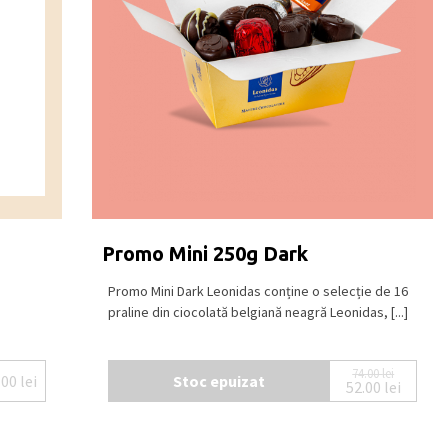
Promo Mini 250g Dark
Promo Mini Dark Leonidas conține o selecție de 16
praline din ciocolată belgiană neagră Leonidas, [...]
74.00
lei
.00
lei
Stoc epuizat
52.00
lei
Prețul iniți
Prețul cure