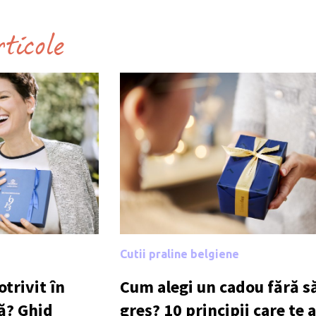
rticole
Cutii praline belgiene
trivit în
Cum alegi un cadou fără să
ă? Ghid
greș? 10 principii care te 