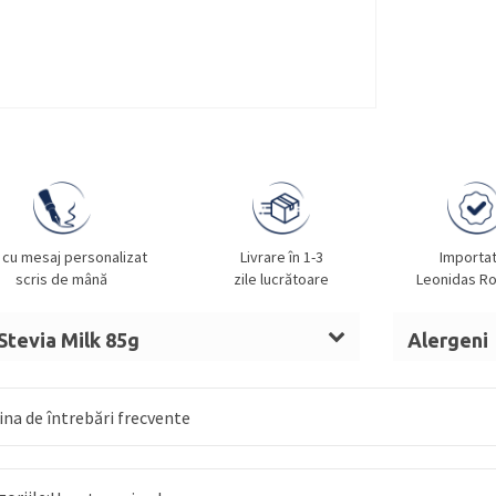
 cu mesaj personalizat
Livrare în 1-3
Importa
scris de mână
zile lucrătoare
Leonidas R
Stevia Milk 85g
Alergeni
 integral, fibre (dextrina, inulina
Lapte, soi
acao, zer pudra (
LAPTE
), indulcitori
fistic, nuci
na de întrebări frecvente
ie), emulsifiant: lecitina din
SOIA
, aroma
iocolata cu
LAPTE
(min. 36% cacao, min.