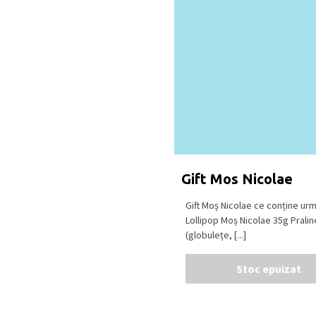
Gift Mos Nicolae
Gift Moș Nicolae ce conține ur
Lollipop Moș Nicolae 35g Prali
(globulețe, [...]
Stoc epuizat