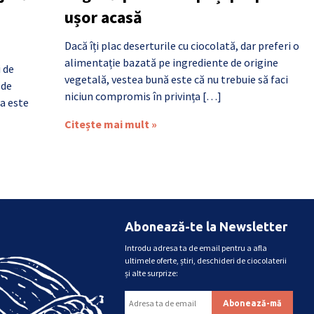
ușor acasă
Dacă îți plac deserturile cu ciocolată, dar preferi o
alimentație bazată pe ingrediente de origine
i de
vegetală, vestea bună este că nu trebuie să faci
 de
niciun compromis în privința […]
a este
Citește mai mult »
Abonează-te la Newsletter
Introdu adresa ta de email pentru a afla
ultimele oferte, știri, deschideri de ciocolaterii
și alte surprize: