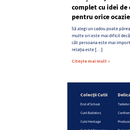
complet cu idei de
pentru orice ocazie
Să alegi un cadou poate părea
multe ori este mai dificil de
cât persoana este mai import
relația este […]
Citește mai mult »
Colecții Cutii
Delic
End of School
Tablete 
Cutii Ballotins
Confiser
Cutii Heritage
Produse 