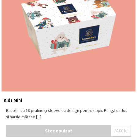
Kids Mini
Ballotin cu 18 praline și sleeve cu design pentru copii. Pungă cadou
și hartie mătase [...]
Stoc epuizat
74.00
lei