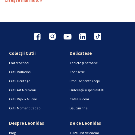
Citește mai mult »
Colecții Cutii
Delicatese
End of School
Tablete și batoane
Cutii Ballotins
Confiserie
Cutii Heritage
Produse pentru copii
Cutii Art Nouveau
Dulceață și specialități
Cutii Bijoux & Love
Cafea și ceai
Cutii Moment Cacao
Băuturi fine
Despre Leonidas
De ce Leonidas
Blog
100% unt de cacao