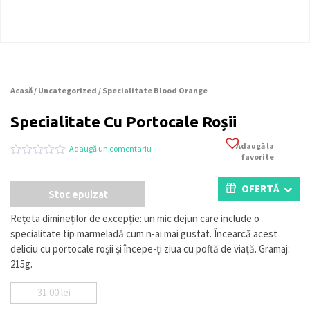
Acasă
/
Uncategorized
/ Specialitate Blood Orange
Specialitate Cu Portocale Roșii
Adaugă la
Adaugă un comentariu
favorite
Evaluat
0
la
0
OFERTĂ
Stoc epuizat
din
5
pe
Rețeta dimineților de excepție: un mic dejun care include o
baza
specialitate tip marmeladă cum n-ai mai gustat. Încearcă acest
a
evaluări
deliciu cu portocale roșii și începe-ți ziua cu poftă de viață. Gramaj:
de
215g.
la
clienți
31.00
lei