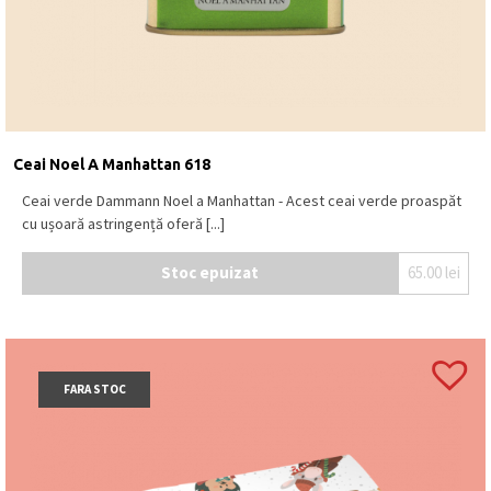
Ceai Noel A Manhattan 618
Ceai verde Dammann Noel a Manhattan - Acest ceai verde proaspăt
cu ușoară astringență oferă [...]
Stoc epuizat
65.00
lei
FARA STOC