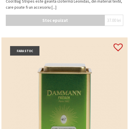
Cool Bag Stripes este geanta izotermă Leonidas, din material textil,
care poate fi un accesoriu [...]
Stoc epuizat
37.00
lei
FARA STOC