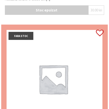
Stoc epuizat
30.00
lei
FARA STOC