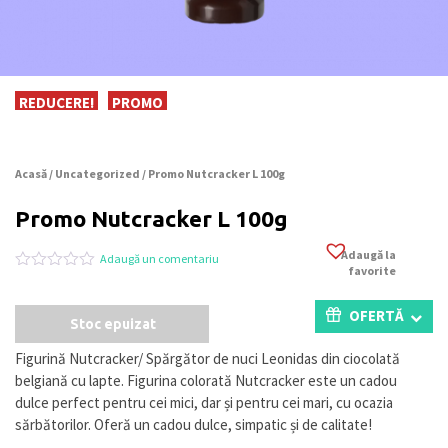
REDUCERE!
PROMO
Acasă
/
Uncategorized
/ Promo Nutcracker L 100g
Promo Nutcracker L 100g
Adaugă la
Adaugă un comentariu
favorite
Evaluat
0
la
0
OFERTĂ
Stoc epuizat
din
5
pe
Figurină Nutcracker/ Spărgător de nuci Leonidas din ciocolată
baza
belgiană cu lapte. Figurina colorată Nutcracker este un cadou
a
evaluări
dulce perfect pentru cei mici, dar și pentru cei mari, cu ocazia
de
sărbătorilor. Oferă un cadou dulce, simpatic și de calitate!
la
clienți