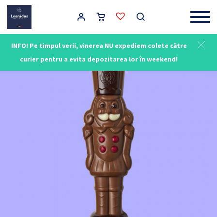
Main Navigation
INFO! Pe timpul verii, vinerea NU expediem colete către
curier pentru a evita depozitarea lor în weekend!