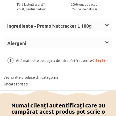
Fără factură si pret în
100% unt de cacao
colet, pentru cadouri
0% ulei de palmier
Ingrediente - Promo Nutcracker L 100g
Zahăr,
LAPTE
praf integral, unt de cacao, masă de
cacao, emulgator: lecitine (
SOIA
), aromă, culoare:
Alergeni
carmin.
LAPTE, SOIA.
Ciocolata cu
LAPTE
(solide de cacao: minim 30%, solide
Citește »
Află mai multe pe pagina de întrebări frecvente
din
LAPTE
: minim 22%)
Ciocolată albă (solide de cacao: minim 25%, solide
de
LAPTE
: minim 22%)
Vezi si alte produse din categoriile:
Ciocolată neagră (solide de cacao: minim 54%)
Uncategorized
Numai clienți autentificați care au
cumpărat acest produs pot scrie o