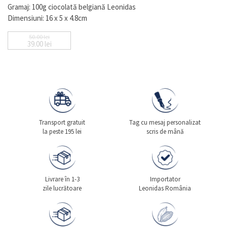
Gramaj: 100g ciocolată belgiană Leonidas
Dimensiuni: 16 x 5 x 4.8cm
50.00
lei
39.00
lei
Prețul inițial a fost: 50.00 lei.
Prețul curent este: 39.00 lei.
Transport gratuit
Tag cu mesaj personalizat
la peste 195 lei
scris de mână
Livrare în 1-3
Importator
zile lucrătoare
Leonidas România