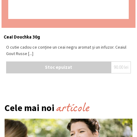
Ceai Douchka 30g
O cutie cadou ce conține un ceai negru aromat și un infuzor. Ceaiul
Gout Russe [...]
Stoc epuizat
90.00
lei
articole
Cele mai noi