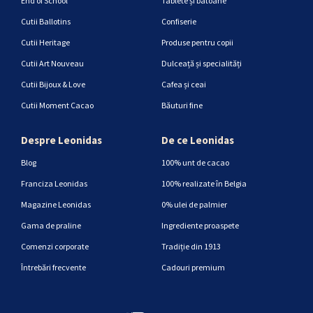
End of School
Tablete și batoane
Cutii Ballotins
Confiserie
Cutii Heritage
Produse pentru copii
Cutii Art Nouveau
Dulceață și specialități
Cutii Bijoux & Love
Cafea și ceai
Cutii Moment Cacao
Băuturi fine
Despre Leonidas
De ce Leonidas
Blog
100% unt de cacao
Franciza Leonidas
100% realizate în Belgia
Magazine Leonidas
0% ulei de palmier
Gama de praline
Ingrediente proaspete
Comenzi corporate
Tradiție din 1913
Întrebări frecvente
Cadouri premium