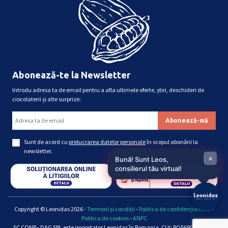
Abonează-te la Newsletter
Introdu adresa ta de email pentru a afla ultimele oferte, știri, deschideri de
ciocolaterii și alte surprize:
Sunt de acord cu
prelucrarea datelor personale
în scopul abonării la
newsletter.
×
Bună! Sunt Leos,
consilierul tău virtual!
Copyright © Leonidas 2026 -
Termeni și condiții
-
Politica de confidențialitate
-
Politica de cookies
-
ANPC
SC CONP - D&G SRL este importator Leonidas în Romania, CUI: RO5690661, Reg.