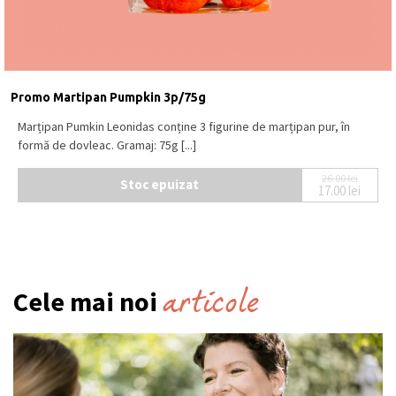
Promo Martipan Pumpkin 3p/75g
Marțipan Pumkin Leonidas conține 3 figurine de marțipan pur, în
formă de dovleac. Gramaj: 75g [...]
26.00
lei
Stoc epuizat
17.00
lei
Prețul ini
Prețul cur
articole
Cele mai noi