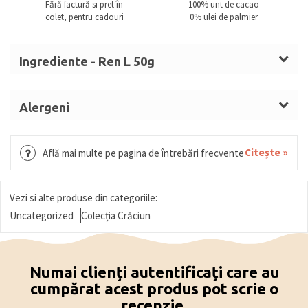
Fără factură si pret în
100% unt de cacao
colet, pentru cadouri
0% ulei de palmier
Ingrediente - Ren L 50g
Zahăr,
LAPTE
praf integral, unt de cacao, masă de
cacao, emulgator: lecitine (
SOIA
), aromă, culoare:
Alergeni
carmin.
LAPTE, SOIA.
Ciocolata cu
LAPTE
(solide de cacao: minim 30%,
Citește »
Află mai multe pe pagina de întrebări frecvente
solide din
LAPTE
: minim 22%)
Ciocolată albă (solide de cacao: minim 25%, solide
de
LAPTE
: minim 22%)
Vezi si alte produse din categoriile:
Ciocolată neagră (solide de cacao: minim 54%)
Uncategorized
Colecția Crăciun
Numai clienți autentificați care au
cumpărat acest produs pot scrie o
recenzie.