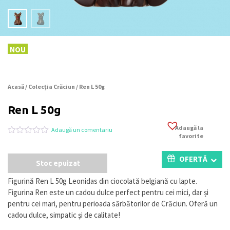
NOU
Acasă
/
Colecția Crăciun
/ Ren L 50g
Ren L 50g
Adaugă la
Adaugă un comentariu
favorite
Evaluat
0
la
0
OFERTĂ
Stoc epuizat
din
5
pe
Figurină Ren L 50g Leonidas din ciocolată belgiană cu lapte.
baza
Figurina Ren este un cadou dulce perfect pentru cei mici, dar și
a
evaluări
pentru cei mari, pentru perioada sărbătorilor de Crăciun. Oferă un
de
cadou dulce, simpatic și de calitate!
la
clienți