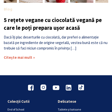
Blog
5 rețete vegane cu ciocolată vegană pe
care le poți prepara ușor acasă
Dacă îți plac deserturile cu ciocolată, dar preferi o alimentație
bazată pe ingrediente de origine vegetală, vestea bună este că nu
trebuie să faci niciun compromis în privința […]
Citește mai mult »
Colecții Cutii
Delicatese
End of School
Tablete și batoane