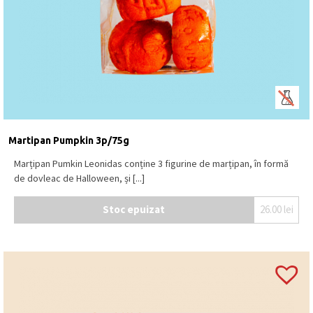
Martipan Pumpkin 3p/75g
Marțipan Pumkin Leonidas conține 3 figurine de marțipan, în formă
de dovleac de Halloween, și [...]
Stoc epuizat
26.00
lei