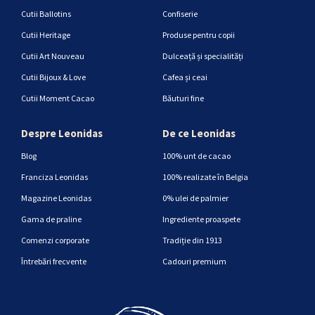
Cutii Ballotins
Confiserie
Cutii Heritage
Produse pentru copii
Cutii Art Nouveau
Dulceață și specialități
Cutii Bijoux & Love
Cafea și ceai
Cutii Moment Cacao
Băuturi fine
Despre Leonidas
De ce Leonidas
Blog
100% unt de cacao
Franciza Leonidas
100% realizate în Belgia
Magazine Leonidas
0% ulei de palmier
Gama de praline
Ingrediente proaspete
Comenzi corporate
Tradiție din 1913
Întrebări frecvente
Cadouri premium