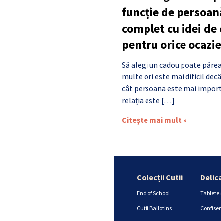
funcție de persoan
complet cu idei de
pentru orice ocazie
Să alegi un cadou poate părea
multe ori este mai dificil de
cât persoana este mai import
relația este […]
Citește mai mult »
Colecții Cutii
Delic
End of School
Tablete 
Cutii Ballotins
Confiser