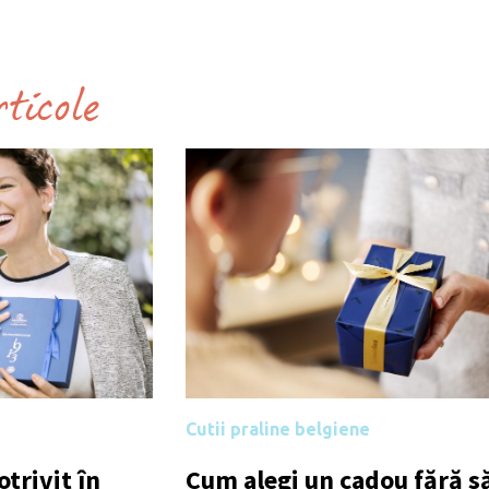
rticole
Cutii praline belgiene
trivit în
Cum alegi un cadou fără să