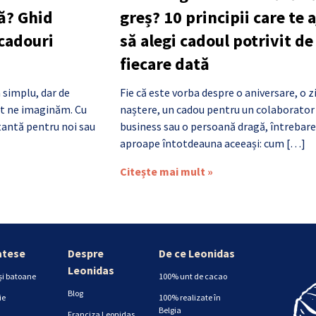
ă? Ghid
greș? 10 principii care te 
 cadouri
să alegi cadoul potrivit de
fiecare dată
 simplu, dar de
Fie că este vorba despre o aniversare, o z
cât ne imaginăm. Cu
naștere, un cadou pentru un colaborator
antă pentru noi sau
business sau o persoană dragă, întrebare
aproape întotdeauna aceeași: cum […]
Citește mai mult »
atese
Despre
De ce Leonidas
Leonidas
și batoane
100% unt de cacao
Blog
ie
100% realizate în
Belgia
Franciza Leonidas