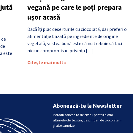
ajută
vegană pe care le poți prepara
ușor acasă
Dacă îți plac deserturile cu ciocolată, dar preferi o
alimentație bazată pe ingrediente de origine
i de
vegetală, vestea bună este că nu trebuie să faci
 de
niciun compromis în privința […]
a este
Citește mai mult »
Abonează-te la Newsletter
Introdu adresa ta de email pentru a afla
ultimele oferte, știri, deschideri de ciocolaterii
și alte surprize: