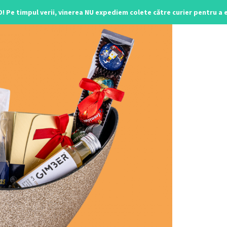
O! Pe timpul verii, vinerea NU expediem colete către curier pentru a