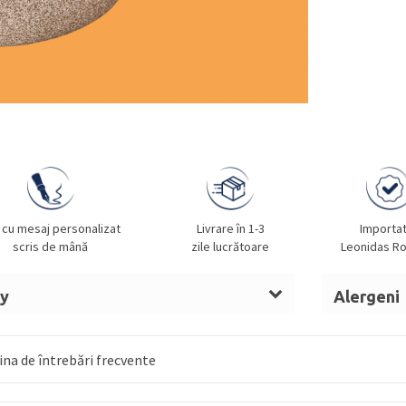
 cu mesaj personalizat
Livrare în 1-3
Importa
scris de mână
zile lucrătoare
Leonidas R
ny
Alergeni
t de cacao,
LAPTE
praf integral,
ALUNE
LAPTE, A
, sirop de glucoză,
UNT
OUĂ, MIGD
na de întrebări frecvente
anhidru,
LAPTE
condensat îndulcit, nucă
 invertit, alcool, umectant (sorbitol),