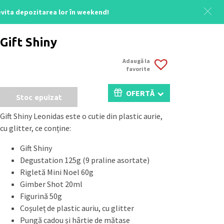
 evita depozitarea lor în weekend!
Acasă
/
Colecția Crăciun
/ Gift Shiny
Gift Shiny
Adaugă la
favorite
OFERTĂ
Stoc epuizat
Gift Shiny Leonidas este o cutie din plastic aurie,
cu glitter, ce conține:
Gift Shiny
Degustation 125g (9 praline asortate)
Rigletă Mini Noel 60g
Gimber Shot 20ml
Figurină 50g
Coșuleț de plastic auriu, cu glitter
Pungă cadou și hârtie de mătase