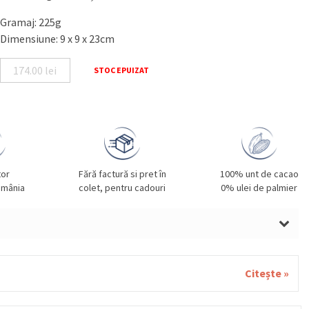
Gramaj: 225g
Dimensiune: 9 x 9 x 23cm
174.00
lei
STOC EPUIZAT
tor
Fără factură si pret în
100% unt de cacao
omânia
colet, pentru cadouri
0% ulei de palmier
LUNE DE PĂDURE, SMÂNTÂNĂ, UNT, GRÂU, GLUTEN,
ALE, SOIA, FISTIC, SUSAN.
Citește »