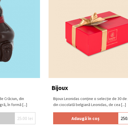
Bijoux
de Crăciun, din
Bijoux Leonidas conține o selecție de 30 de 
ă, în formă [...]
din ciocolată belgiană Leonidas, de cea [...]
25.00
lei
Adaugă în coș
250