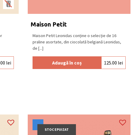
Maison Petit
or
Maison Petit Leonidas conține o selecție de 16
praline asortate, din ciocolată belgiană Leonidas,
de [...]
.00
lei
Adaugă în coș
125.00
lei
STOC EPUIZAT