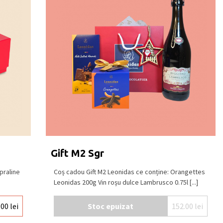
Gift M2 Sgr
praline
Coș cadou Gift M2 Leonidas ce conține: Orangettes
Leonidas 200g Vin roșu dulce Lambrusco 0.75l [...]
.00
lei
Stoc epuizat
152.00
lei