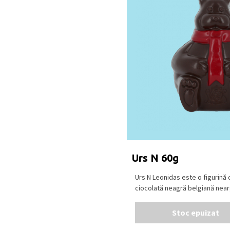
Urs N 60g
Urs N Leonidas este o figurină 
ciocolată neagră belgiană neargr
Stoc epuizat