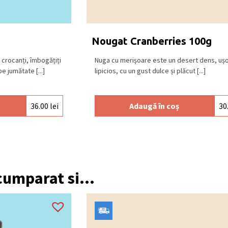
tă neagră (min. 72% cacao), ciocolată
), ciocolată albă.
 și răcoros, la o temperatură între 15⁰C –
Nougat Cranberries 100g
i crocanți, îmbogățiți
Nuga cu merișoare este un desert dens, uș
pe jumătate [...]
lipicios, cu un gust dulce și plăcut [...]
36.00
lei
Adaugă în coș
30
 cumparat si...