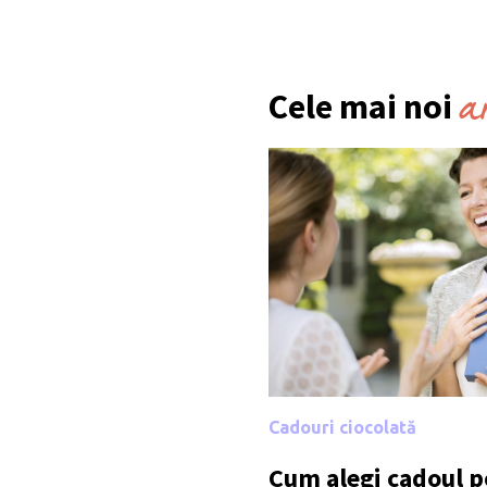
a
Cele mai noi
Cadouri ciocolată
Cum alegi cadoul po