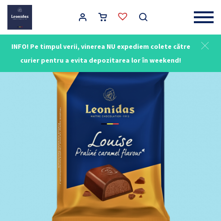
Main Navigation
INFO! Pe timpul verii, vinerea NU expediem colete către
curier pentru a evita depozitarea lor în weekend!