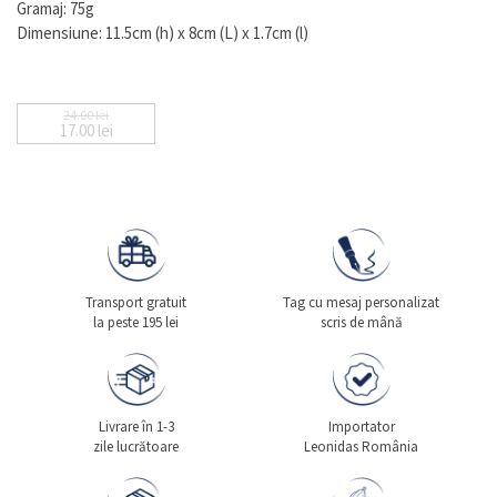
Gramaj: 75g
Dimensiune: 11.5cm (h) x 8cm (L) x 1.7cm (l)
24.00
lei
17.00
lei
Prețul inițial a fost: 24.00 lei.
Prețul curent este: 17.00 lei.
Transport gratuit
Tag cu mesaj personalizat
la peste 195 lei
scris de mână
Livrare în 1-3
Importator
zile lucrătoare
Leonidas România