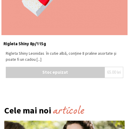
Rigleta Shiny 8p/115g
Rigleta Shiny Leonidas în cutie albă, conține 8 praline asortate și
poate fi un cadou [...]
Stoc epuizat
65.00
lei
articole
Cele mai noi