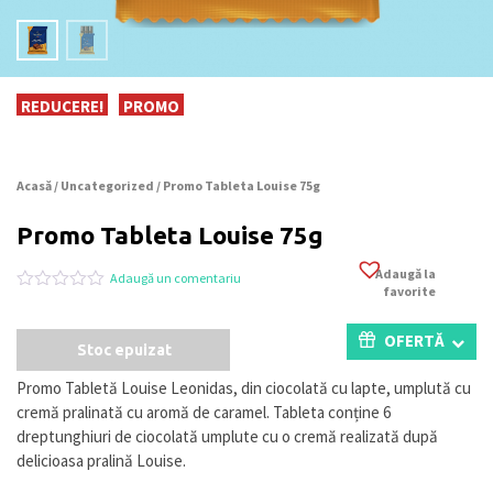
REDUCERE!
PROMO
Acasă
/
Uncategorized
/ Promo Tableta Louise 75g
Promo Tableta Louise 75g
Adaugă la
Adaugă un comentariu
favorite
Evaluat
0
la
0
OFERTĂ
Stoc epuizat
din
5
pe
Promo Tabletă Louise Leonidas, din ciocolată cu lapte, umplută cu
baza
cremă pralinată cu aromă de caramel. Tableta conține 6
a
evaluări
dreptunghiuri de ciocolată umplute cu o cremă realizată după
de
delicioasa pralină Louise.
la
clienți