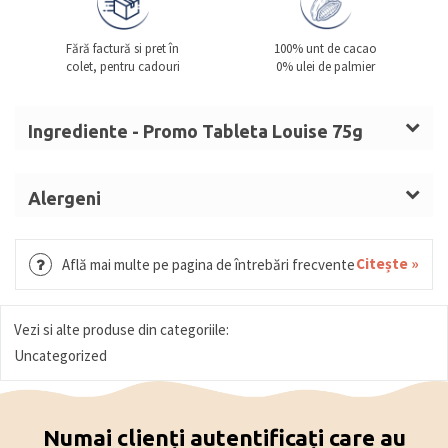
Fără factură si pret în
100% unt de cacao
colet, pentru cadouri
0% ulei de palmier
Ingrediente - Promo Tableta Louise 75g
Zahăr,
ALUNE (22%)
, unt de cacao,
LAPTE
praf
integral, masa de cacao, cacao degresată,
Alergeni
emulgator: lecitină, aromă naturală de vanilie. Cu
ALUNE, LAPTE.
ciocolată cu lapte (solide de cacao: minim 33%,
Citește »
Află mai multe pe pagina de întrebări frecvente
solide din
LAPTE
: minim 18%).
Conține urme de nuci (migdale, nuci fistic, nuci,
nuci de macadamia, nuci pecan, caju), gluten
Vezi si alte produse din categoriile:
(orz), soia.
Uncategorized
Numai clienți autentificați care au