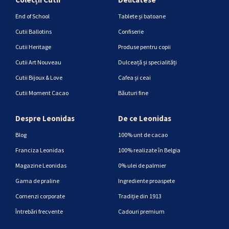
End of School
Tablete și batoane
Cutii Ballotins
Confiserie
Cutii Heritage
Produse pentru copii
Cutii Art Nouveau
Dulceață și specialități
Cutii Bijoux & Love
Cafea și ceai
Cutii Moment Cacao
Băuturi fine
Despre Leonidas
De ce Leonidas
Blog
100% unt de cacao
Franciza Leonidas
100% realizate în Belgia
Magazine Leonidas
0% ulei de palmier
Gama de praline
Ingrediente proaspete
Comenzi corporate
Tradiție din 1913
Întrebări frecvente
Cadouri premium