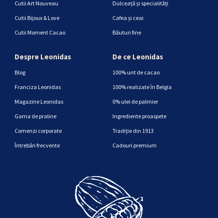
Cutii Art Nouveau
Dulceață și specialități
Cutii Bijoux & Love
Cafea și ceai
Cutii Moment Cacao
Băuturi fine
Despre Leonidas
De ce Leonidas
Blog
100% unt de cacao
Franciza Leonidas
100% realizate în Belgia
Magazine Leonidas
0% ulei de palmier
Gama de praline
Ingrediente proaspete
Comenzi corporate
Tradiție din 1913
Întrebări frecvente
Cadouri premium