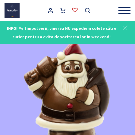
Main Navigation
INFO! Pe timpul verii, vinerea NU expediem colete către
curier pentru a evita depozitarea lor în weekend!