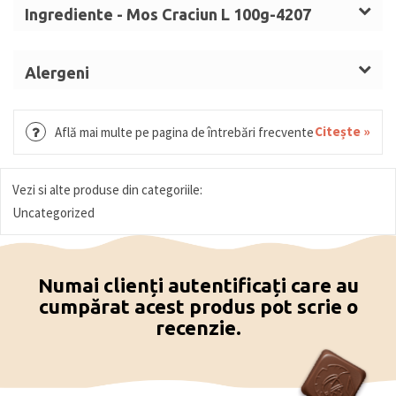
Ingrediente - Mos Craciun L 100g-4207
Masă de cacao, zahar, unt de cacao,
LAPTE
praf
integral, emulgator (lecitina de
SOIA
), colorant:
Alergeni
carmin, arome. Ciocolată cu
lapte
(min. 30%
Lapte, soia.
substanțe solide de cacao). Ciocolată neagră (min
Citește »
Află mai multe pe pagina de întrebări frecvente
55% cacao solidă). Ciocolată albă (min. 28%
substanțe solide de cacao). Ciocolată colorată (min.
28% solide de cacao).
Vezi si alte produse din categoriile:
Uncategorized
Numai clienți autentificați care au
cumpărat acest produs pot scrie o
recenzie.