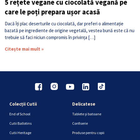
5 rețete vegane cu ciocolată vegană pe
care le poți prepara ușor acasă
Dacă îți plac deserturile cu ciocolată, dar preferi o alimentație
bazată pe ingrediente de origine vegetală, vestea bună este că nu
trebuie să faci niciun compromis în privința […]
Citește mai mult »
Colecții Cutii
Delicatese
End of School
Tablete și batoane
Cutii Ballotins
Confiserie
Cutii Heritage
Produse pentru copii