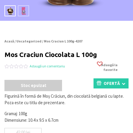
Acasă
/
Uncategorized
/ Mos Craciun L 100g-4207
Mos Craciun Ciocolata L 100g
Adaugă la
Adaugă un comentariu
favorite
Evaluat
0
la
0
OFERTĂ
Stoc epuizat
din
5
pe
Figurină în formă de Moș Crăciun, din ciocolată belgiană cu lapte.
baza
Poza este cu titlu de prezentare.
a
evaluări
de
Gramaj: 100g
la
Dimensiune: 10.4 x 9.5 x 6.7cm
clienți
42.00
lei