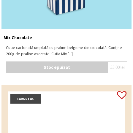
Mix Chocolate
Cutie cartonată umplută cu praline belgiene din ciocolată. Conține
200g de praline asortate. Cutia Mix [...]
Stoc epuizat
55.00
lei
FARA STOC