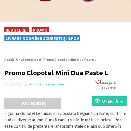
REDUCERE!
PROMO
LIVRARE DOAR ÎN BUCUREȘTI ȘI ILFOV
Acasă
/
Uncategorized
/ Promo Clopotel Mini Oua Paste L
Promo Clopotel Mini Oua Paste L
Adaugă la
Adaugă un comentariu
favorite
Evaluat
0
la
0
OFERTĂ
Stoc epuizat
din
5
pe
Figurină clopoțel Leonidas din ciocolată belgiană cu lapte, cu 4 mini
baza
ouă cu diverse arome. Pungă cadou și hârtie mătase incluse. Poza
a
evaluări
este cu titlu de prezentare iar sortimentele de mini ouă diferă în
de