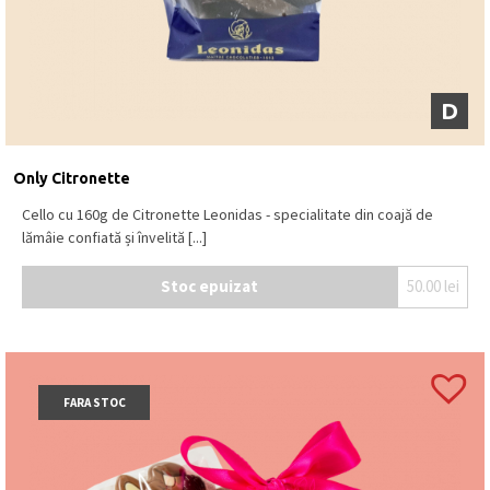
D
Only Citronette
Cello cu 160g de Citronette Leonidas - specialitate din coajă de
lămâie confiată și învelită [...]
Stoc epuizat
50.00
lei
FARA STOC