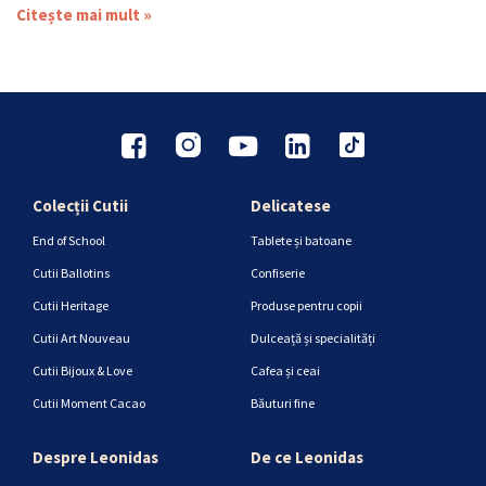
Citește mai mult »
Colecții Cutii
Delicatese
End of School
Tablete și batoane
Cutii Ballotins
Confiserie
Cutii Heritage
Produse pentru copii
Cutii Art Nouveau
Dulceață și specialități
Cutii Bijoux & Love
Cafea și ceai
Cutii Moment Cacao
Băuturi fine
Despre Leonidas
De ce Leonidas