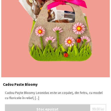
Cadou Paste Bloomy
Cadou Paște Bloomy Leonidas este un coșuleț, din fetru, cu model
cu floricele în relief, [...]
Stoc epuizat
99.00
lei