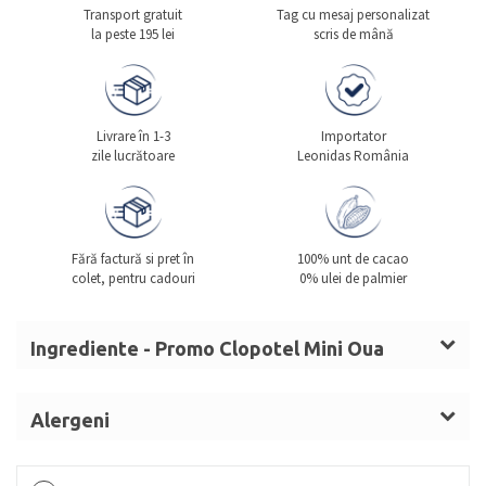
Transport gratuit
Tag cu mesaj personalizat
la peste 195 lei
scris de mână
Livrare în 1-3
Importator
zile lucrătoare
Leonidas România
Fără factură si pret în
100% unt de cacao
colet, pentru cadouri
0% ulei de palmier
Ingrediente - Promo Clopotel Mini Oua
Paste L
Ingrediente clopoțel ciocolată cu lapte:
Alergeni
zahăr,
LAPTE
praf integral, unt de cacao, masă de
LAPTE, ALUNE DE PĂDURE, SMÂNTÂNĂ, UNT,
cacao, emulgator (lecitină de
SOIA
), arome.