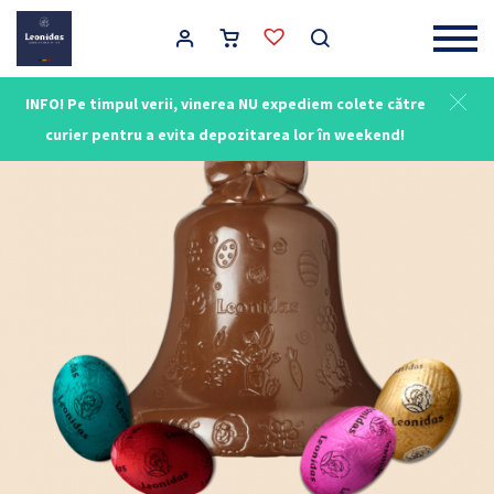
Main Navigation
INFO! Pe timpul verii, vinerea NU expediem colete către
curier pentru a evita depozitarea lor în weekend!