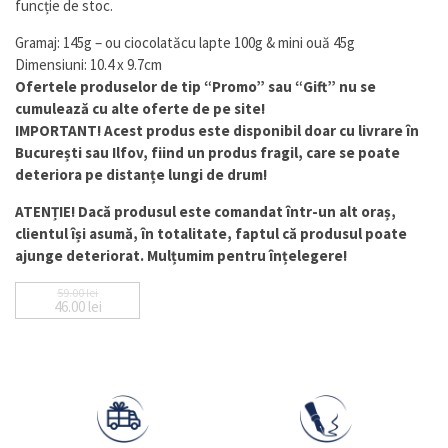
funcție de stoc.
la
clienți
Gramaj: 145g – ou ciocolatăcu lapte 100g & mini ouă 45g
Dimensiuni: 10.4 x 9.7cm
Ofertele produselor de tip “Promo” sau “Gift” nu se
cumulează cu alte oferte de pe site!
IMPORTANT! Acest produs este disponibil doar cu livrare în
București sau Ilfov, fiind un produs fragil, care se poate
deteriora pe distanțe lungi de drum!
ATENȚIE! Dacă produsul este comandat într-un alt oraș,
clientul își asumă, în totalitate, faptul că produsul poate
ajunge deteriorat. Mulțumim pentru înțelegere!
59.00
lei
46.00
lei
Prețul inițial a fost: 59.00 lei.
Prețul curent este: 46.00 lei.