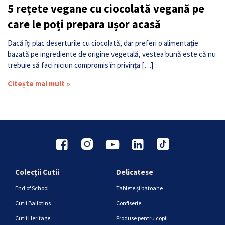
5 rețete vegane cu ciocolată vegană pe
care le poți prepara ușor acasă
Dacă îți plac deserturile cu ciocolată, dar preferi o alimentație
bazată pe ingrediente de origine vegetală, vestea bună este că nu
trebuie să faci niciun compromis în privința […]
Citește mai mult »
Colecții Cutii
Delicatese
End of School
Tablete și batoane
Cutii Ballotins
Confiserie
Cutii Heritage
Produse pentru copii