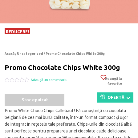
REDUCERE!
Acasă
/
Uncategorized
/ Promo Chocolate Chips White 300g
Promo Chocolate Chips White 300g
Adaugă la
Adaugă un comentariu
favorite
Evaluat
0
la
0
OFERTĂ
Stoc epuizat
din
5
pe
Promo White Choco Chips Callebaut! Fă cunoștință cu ciocolata
baza
belgiană de cea mai bună calitate, într-un format compact și ușor
a
evaluări
de integrat în rețetele tale preferate. Chips-urile din ciocolată albă
de
sunt perfecte pentru prepararea unei ciocolate calde delicioase
la
sau pentru pregătirea unor prăjituri memorabile. Poza este cu titlu
clienți