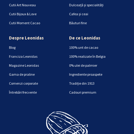
Cutii Art Nouveau
Dulceață și specialități
Cutii Bijoux & Love
Cafea și ceai
Cutii Moment Cacao
Băuturi fine
Despre Leonidas
De ce Leonidas
Blog
100% unt de cacao
Franciza Leonidas
100% realizate în Belgia
Magazine Leonidas
0% ulei de palmier
Gama de praline
Ingrediente proaspete
Comenzi corporate
Tradiție din 1913
Întrebări frecvente
Cadouri premium