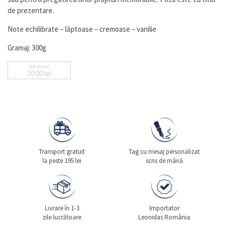
de prezentare.
Note echilibrate – lăptoase – cremoase – vanilie
Gramaj: 300g
44.00
lei
30.00
lei
Prețul inițial a fost: 44.00 lei.
Prețul curent este: 30.00 lei.
Transport gratuit
Tag cu mesaj personalizat
la peste 195 lei
scris de mână
Livrare în 1-3
Importator
zile lucrătoare
Leonidas România