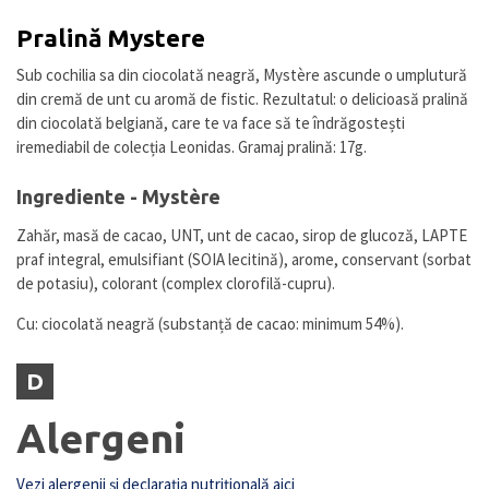
Pralină Mystere
Sub cochilia sa din ciocolată neagră, Mystère ascunde o umplutură
din cremă de unt cu aromă de fistic. Rezultatul: o delicioasă pralină
din ciocolată belgiană, care te va face să te îndrăgostești
iremediabil de colecția Leonidas. Gramaj pralină: 17g.
Ingrediente - Mystère
Zahăr, masă de cacao, UNT, unt de cacao, sirop de glucoză, LAPTE
praf integral, emulsifiant (SOIA lecitină), arome, conservant (sorbat
de potasiu), colorant (complex clorofilă-cupru).
Cu: ciocolată neagră (substanță de cacao: minimum 54%).
D
Alergeni
Vezi alergenii și declarația nutrițională aici