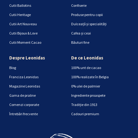
Cutii Ballotins
Confiserie
Cutii Heritage
Produse pentru copii
Cutii Art Nouveau
Dulceață și specialități
Cutii Bijoux & Love
Cafea și ceai
Cutii Moment Cacao
Băuturi fine
Despre Leonidas
De ce Leonidas
Blog
100% unt de cacao
Franciza Leonidas
100% realizate în Belgia
Magazine Leonidas
0% ulei de palmier
Gama de praline
Ingrediente proaspete
Comenzi corporate
Tradiție din 1913
Întrebări frecvente
Cadouri premium