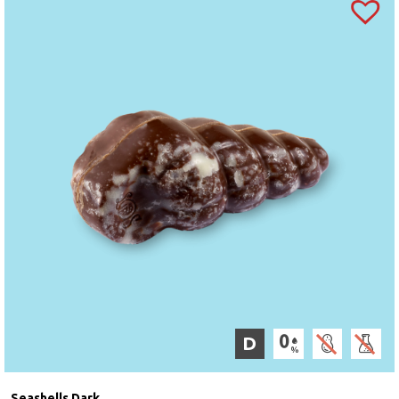
D
Seashells Dark