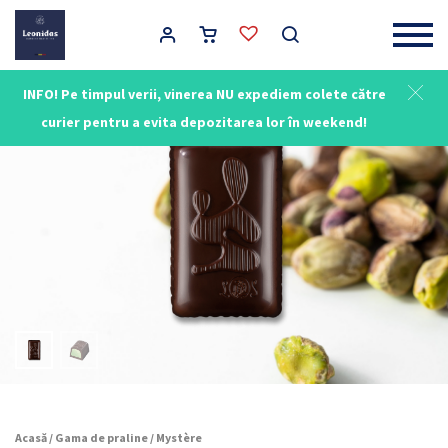
Main Navigation
INFO! Pe timpul verii, vinerea NU expediem colete către
curier pentru a evita depozitarea lor în weekend!
Acasă
/
Gama de praline
/ Mystère