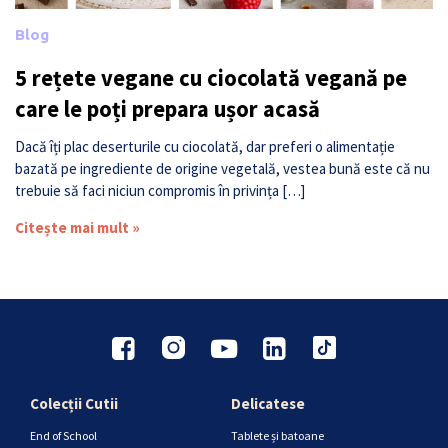
Blog
5 rețete vegane cu ciocolată vegană pe
care le poți prepara ușor acasă
Dacă îți plac deserturile cu ciocolată, dar preferi o alimentație
bazată pe ingrediente de origine vegetală, vestea bună este că nu
trebuie să faci niciun compromis în privința […]
Citește mai mult »
Colecții Cutii
Delicatese
End of School
Tablete și batoane