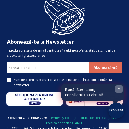
Abonează-te la Newsletter
Introdu adresa ta de email pentru a afla ultimele oferte, știri, deschideri de
ciocolaterii și alte surprize:
Sunt de acord cu
prelucrarea datelor personale
în scopul abonării la
newsletter.
×
Bună! Sunt Leos,
consilierul tău virtual!
Copyright © Leonidas 2026 -
Termeni și condiții
-
Politica de confidențialitate
-
Politica de cookies
-
ANPC
SC CONP - D&G SRL este importator Leonidas în Romania, CUI: RO5690661, Reg.