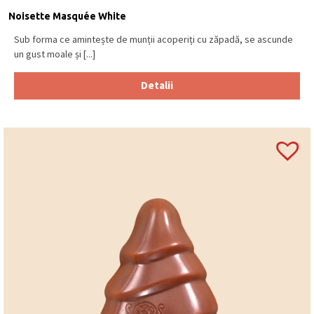
Noisette Masquée White
Sub forma ce amintește de munții acoperiți cu zăpadă, se ascunde
un gust moale și [...]
Detalii