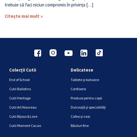
trebuie să faci niciun compromis în privința […]
Citește mai mult »
Colecții Cutii
Delicatese
End of School
Tablete și batoane
Cutii Ballotins
Confiserie
Cutii Heritage
Produse pentru copii
Cutii Art Nouveau
Dulceață și specialități
Cutii Bijoux & Love
Cafea și ceai
Cutii Moment Cacao
Băuturi fine