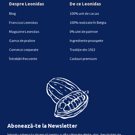
Despre Leonidas
De ce Leonidas
Blog
100% unt de cacao
Franciza Leonidas
100% realizate în Belgia
Magazine Leonidas
0% ulei de palmier
Gama de praline
Ingrediente proaspete
Comenzi corporate
Tradiție din 1913
Întrebări frecvente
Cadouri premium
Abonează-te la Newsletter
Introdu adresa ta de email pentru a afla ultimele oferte, știri, deschideri de