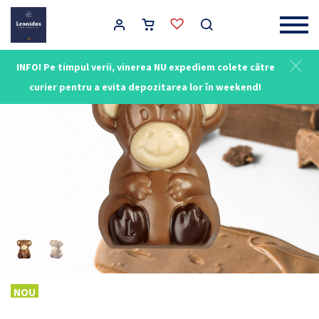
Main Navigation
INFO! Pe timpul verii, vinerea NU expediem colete către
NOU
curier pentru a evita depozitarea lor în weekend!
NOU