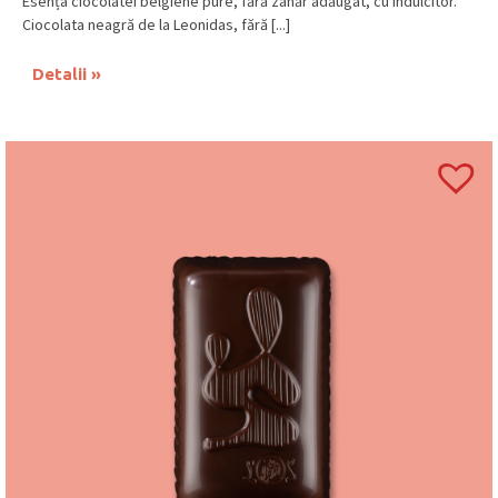
Esența ciocolatei belgiene pure, fără zahăr adăugat, cu îndulcitor.
Ciocolata neagră de la Leonidas, fără [...]
Detalii