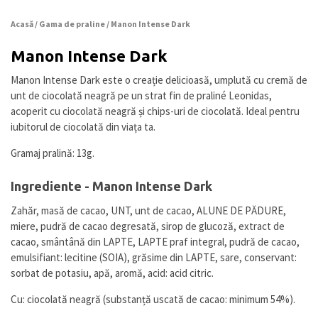
Acasă
/
Gama de praline
/ Manon Intense Dark
Manon Intense Dark
Manon Intense Dark este o creație delicioasă, umplută cu cremă de
unt de ciocolată neagră pe un strat fin de praliné Leonidas,
acoperit cu ciocolată neagră și chips-uri de ciocolată. Ideal pentru
iubitorul de ciocolată din viața ta.
Gramaj pralină: 13g.
Ingrediente - Manon Intense Dark
Zahăr, masă de cacao, UNT, unt de cacao, ALUNE DE PĂDURE,
miere, pudră de cacao degresată, sirop de glucoză, extract de
cacao, smântână din LAPTE, LAPTE praf integral, pudră de cacao,
emulsifiant: lecitine (SOIA), grăsime din LAPTE, sare, conservant:
sorbat de potasiu, apă, aromă, acid: acid citric.
Cu: ciocolată neagră (substanță uscată de cacao: minimum 54%).