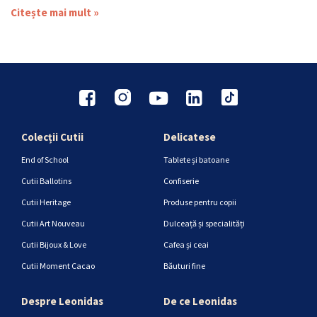
Citește mai mult »
Colecții Cutii
Delicatese
End of School
Tablete și batoane
Cutii Ballotins
Confiserie
Cutii Heritage
Produse pentru copii
Cutii Art Nouveau
Dulceață și specialități
Cutii Bijoux & Love
Cafea și ceai
Cutii Moment Cacao
Băuturi fine
Despre Leonidas
De ce Leonidas