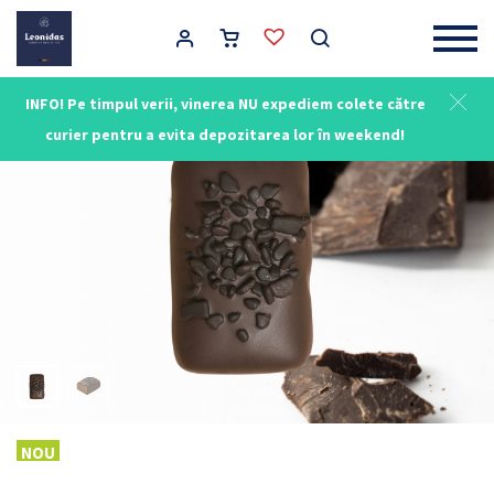
Main Navigation
INFO! Pe timpul verii, vinerea NU expediem colete către
NOU
curier pentru a evita depozitarea lor în weekend!
NOU