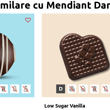
imilare cu Mendiant Da
D
Low Sugar Vanilla