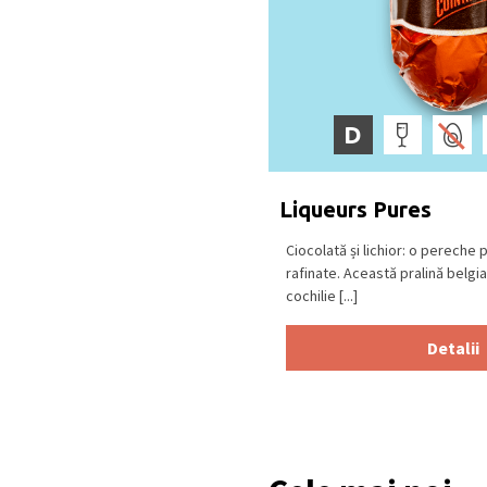
D
Liqueurs Pures
Ciocolată și lichior: o pereche 
rafinate. Această pralină belgia
cochilie [...]
Detalii