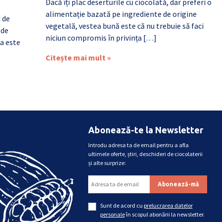
Dacă îți plac deserturile cu ciocolată, dar preferi o
alimentație bazată pe ingrediente de origine
i de
vegetală, vestea bună este că nu trebuie să faci
 de
niciun compromis în privința […]
a este
Citește mai mult »
Abonează-te la Newsletter
Introdu adresa ta de email pentru a afla
ultimele oferte, știri, deschideri de ciocolaterii
și alte surprize:
Sunt de acord cu
prelucrarea datelor
personale
în scopul abonării la newsletter.