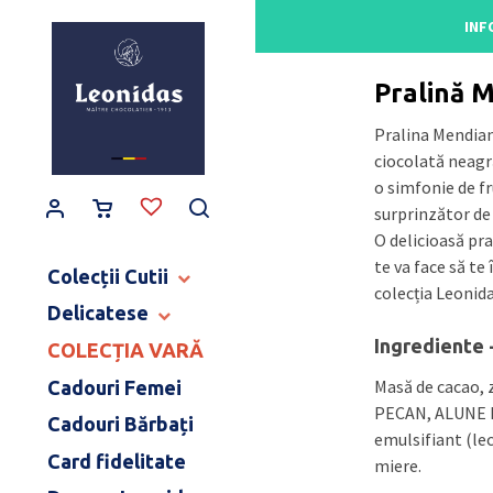
Main Navigation
INF
Acasă
/
Gama de pra
Pralină 
Pralina Mendian
ciocolată neagr
o simfonie de f
surprinzător de 
O delicioasă pra
te va face să te
Colecții Cutii
colecția Leonida
Delicatese
CUTII BALLOTINS
CUTII HERITAGE
Ingrediente 
COLECȚIA VARĂ
TABLETE ȘI BATOANE
CUTII ART NOUVEAU
CONFISERIE
Masă de cacao, 
Cadouri Femei
CUTII BIJOUX & LOVE
PRODUSE PENTRU COPII
PECAN, ALUNE D
Cadouri Bărbați
CUTII MOMENT CACAO
DULCEAȚĂ ȘI SPECIALITĂȚI
emulsifiant (lec
COLECȚIE CERAMICĂ
Card fidelitate
CAFEA ȘI CEAI
miere.
MĂRTURII NUNTĂ & BOTEZ
BĂUTURI FINE