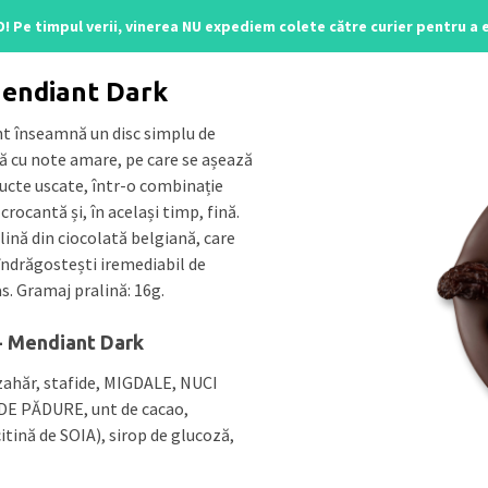
O! Pe timpul verii, vinerea NU expediem colete către curier pentru a
line
/ Mendiant Dark
Mendiant Dark
t înseamnă un disc simplu de
ă cu note amare, pe care se așează
ructe uscate, într-o combinație
crocantă și, în același timp, fină.
lină din ciocolată belgiană, care
 îndrăgostești iremediabil de
s. Gramaj pralină: 16g.
- Mendiant Dark
zahăr, stafide, MIGDALE, NUCI
E PĂDURE, unt de cacao,
itină de SOIA), sirop de glucoză,