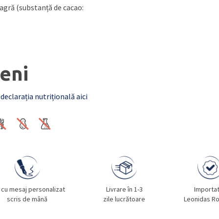
eagră (substanță de cacao:
eni
 declarația nutrițională aici
 cu mesaj personalizat
Livrare în 1-3
Importa
scris de mână
zile lucrătoare
Leonidas R