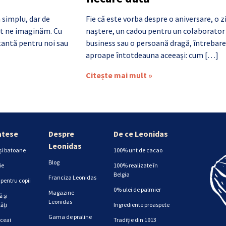
 simplu, dar de
Fie că este vorba despre o aniversare, o z
cât ne imaginăm. Cu
naștere, un cadou pentru un colaborator
antă pentru noi sau
business sau o persoană dragă, întrebare
aproape întotdeauna aceeași: cum […]
Citește mai mult »
atese
Despre
De ce Leonidas
Leonidas
și batoane
100% unt de cacao
Blog
ie
100% realizate în
Belgia
Franciza Leonidas
pentru copii
0% ulei de palmier
Magazine
 și
Leonidas
ăți
Ingrediente proaspete
Gama de praline
 ceai
Tradiție din 1913