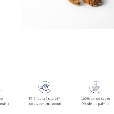
tor
Fără factură si pret în
100% unt de cacao
omânia
colet, pentru cadouri
0% ulei de palmier