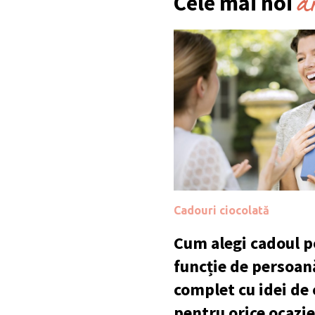
a
Cele mai noi
Cadouri ciocolată
Cum alegi cadoul po
funcție de persoan
complet cu idei de
pentru orice ocazie