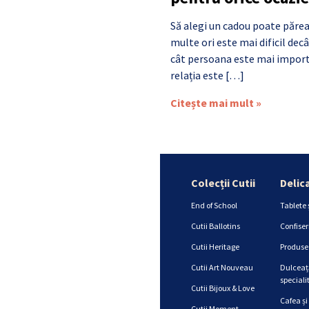
Să alegi un cadou poate părea
multe ori este mai dificil de
cât persoana este mai import
relația este […]
Citește mai mult »
Colecții Cutii
Delic
End of School
Tablete 
Cutii Ballotins
Confiser
Cutii Heritage
Produse 
Cutii Art Nouveau
Dulceață
specialit
Cutii Bijoux & Love
Cafea și
Cutii Moment