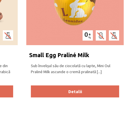
Small Egg Praliné Milk
e din
Sub învelișul său de ciocolată cu lapte, Mini Oul
rabică
Praliné Milk ascunde o cremă pralinată [...]
Detalii