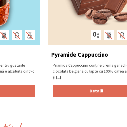
Pyramide Cappuccino
pentru gusturile
Piramida Cappuccino conține cremă ganach
nă e alcătuită dintr-o
ciocolată belgiană cu lapte cu 100% cafea a
și [...]
Detalii