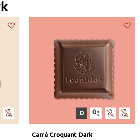
rk
D
Carré Croquant Dark