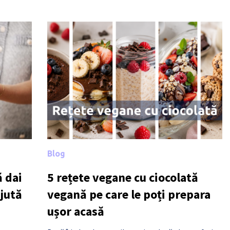
Blog
 dai
5 rețete vegane cu ciocolată
ajută
vegană pe care le poți prepara
ușor acasă