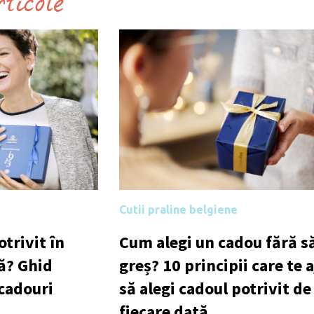
rticole
Cutii praline belgiene
trivit în
Cum alegi un cadou fără să
ă? Ghid
greș? 10 principii care te 
 cadouri
să alegi cadoul potrivit de
fiecare dată