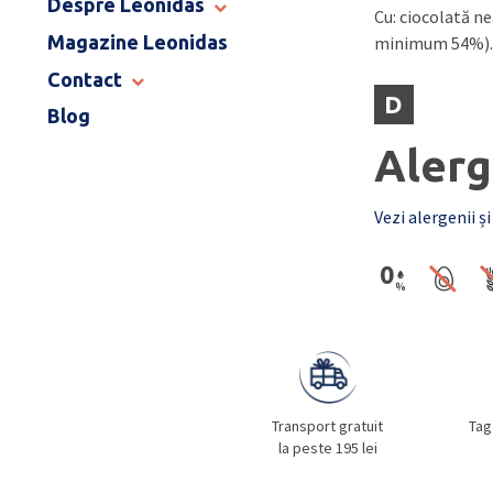
Despre Leonidas
Cu: ciocolată n
END OF SCHOOL
Magazine Leonidas
POVESTEA LEONIDAS
minimum 54%).
FRANCIZA LEONIDAS
Contact
GAMA DE PRALINE
D
Blog
MAGAZINE LEONIDAS
CATALOG PAȘTE 2026
COMENZI CORPORATE
Alerg
ÎNTREBĂRI FRECVENTE
Vezi alergenii și
Transport gratuit
Tag
la peste 195 lei