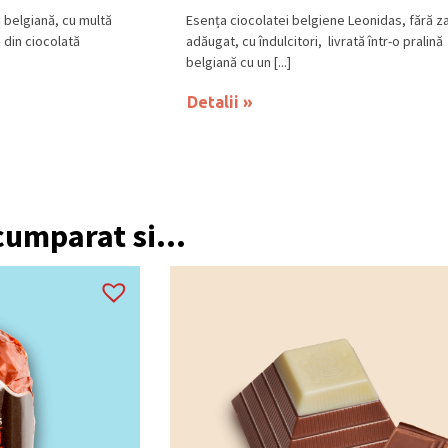
ă belgiană, cu multă
Esența ciocolatei belgiene Leonidas, fără z
 din ciocolată
adăugat, cu îndulcitori, livrată într-o pralină
belgiană cu un [...]
Detalii
 cumparat si...