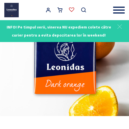
Main Navigation
INFO! Pe timpul verii, vinerea NU expediem colete către
curier pentru a evita depozitarea lor în weekend!