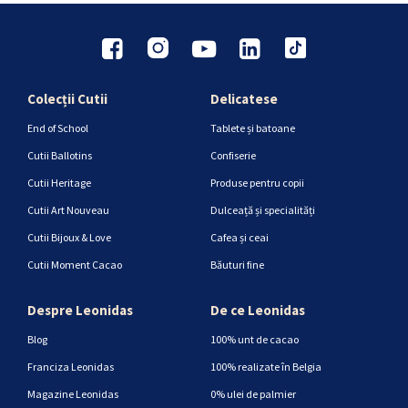
Colecții Cutii
Delicatese
End of School
Tablete și batoane
Cutii Ballotins
Confiserie
Cutii Heritage
Produse pentru copii
Cutii Art Nouveau
Dulceață și specialități
Cutii Bijoux & Love
Cafea și ceai
Cutii Moment Cacao
Băuturi fine
Despre Leonidas
De ce Leonidas
Blog
100% unt de cacao
Franciza Leonidas
100% realizate în Belgia
Magazine Leonidas
0% ulei de palmier