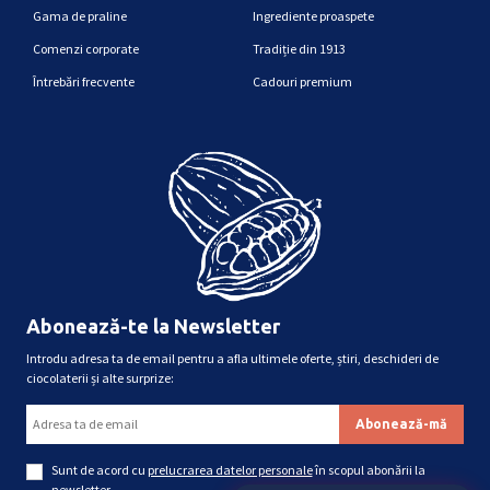
Gama de praline
Ingrediente proaspete
Comenzi corporate
Tradiție din 1913
Întrebări frecvente
Cadouri premium
Abonează-te la Newsletter
Introdu adresa ta de email pentru a afla ultimele oferte, știri, deschideri de
ciocolaterii și alte surprize:
Sunt de acord cu
prelucrarea datelor personale
în scopul abonării la
newsletter.