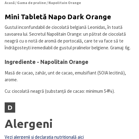
Acasă
/
Gama de praline
/ Napolitain Orange
Mini Tabletă Napo Dark Orange
Gustul inconfundabil de ciocolată belgiană Leonidas, în toată
savoarea lui. Secretul Napolitain Orange: un pătrat de ciocolată
neagră cu o notă de aromă de portocală, care te va face să te
îndrăgostești iremediabil de gustul pralinelor belgiene. Gramaj: 6g.
Ingrediente - Napolitain Orange
Masă de cacao, zahăr, unt de cacao, emulsifiant (SOIA lecitină),
arome.
Cu: ciocolată neagră (substanță de cacao: minimum 54%).
D
Alergeni
Vezi alergenii și declarația nutrițională aici